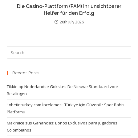
Die Casino-Plattform (PAM) Ihr unsichtbarer
Helfer für den Erfolg
20th July 2026
Recent Posts
Tikkie op Nederlandse Goksites De Nieuwe Standaard voor
Betalingen
1xbetinturkey.com İncelemesi: Türkiye için Güvenilir Spor Bahis
Platformu
Maximice sus Ganancias: Bonos Exclusivos para Jugadores
Colombianos