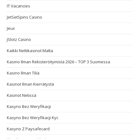
IT Vacancies
JetSetSpins Casino
Jeux
JSlotz Casino
Kaikki Nettikasinot Malta
Kasino Ilman Rekisteröitymistä 2026 – TOP 3 Suomessa
Kasino Ilman Tiliä
Kasinot Ilman Kierrätystä
Kasinot Netissä
Kasyno Bez Weryfikacji
Kasyno Bez Weryfikacji Kyc
Kasyno Z Paysafecard