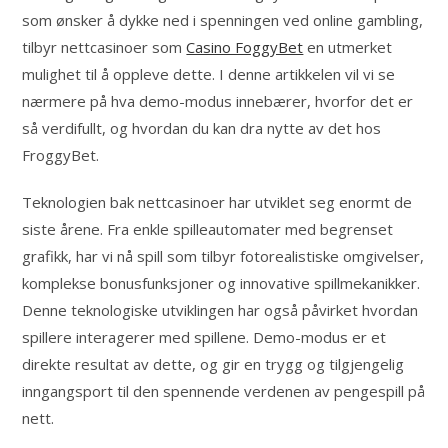
som ønsker å dykke ned i spenningen ved online gambling,
tilbyr nettcasinoer som
Casino FoggyBet
en utmerket
mulighet til å oppleve dette. I denne artikkelen vil vi se
nærmere på hva demo-modus innebærer, hvorfor det er
så verdifullt, og hvordan du kan dra nytte av det hos
FroggyBet.
Teknologien bak nettcasinoer har utviklet seg enormt de
siste årene. Fra enkle spilleautomater med begrenset
grafikk, har vi nå spill som tilbyr fotorealistiske omgivelser,
komplekse bonusfunksjoner og innovative spillmekanikker.
Denne teknologiske utviklingen har også påvirket hvordan
spillere interagerer med spillene. Demo-modus er et
direkte resultat av dette, og gir en trygg og tilgjengelig
inngangsport til den spennende verdenen av pengespill på
nett.