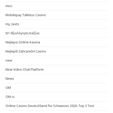
misc
Mobilepay Talletus Casino
my_texts
N1 Αξιολόγηση Καζίνο
Nejlepsi Online Kasina
Nejlepší Zahraniční Casino
new
New Video Chat Platform
News
OM
OM cc
Online Casino Deutschland für Schweizer 2026: Top 3 Test