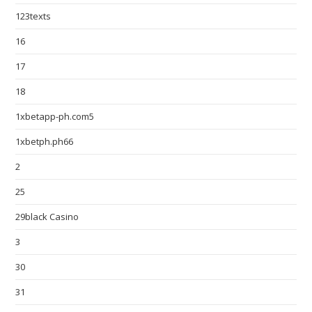
123texts
16
17
18
1xbetapp-ph.com5
1xbetph.ph66
2
25
29black Casino
3
30
31