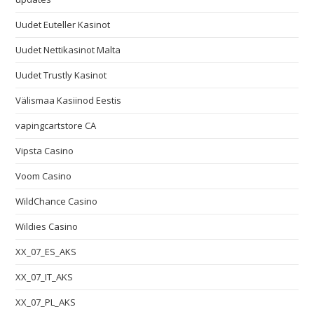
Uudet Euteller Kasinot
Uudet Nettikasinot Malta
Uudet Trustly Kasinot
Välismaa Kasiinod Eestis
vapingcartstore CA
Vipsta Casino
Voom Casino
WildChance Casino
Wildies Casino
XX_07_ES_AKS
XX_07_IT_AKS
XX_07_PL_AKS