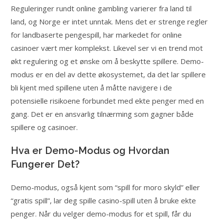
Reguleringer rundt online gambling varierer fra land til
land, og Norge er intet unntak. Mens det er strenge regler
for landbaserte pengespill, har markedet for online
casinoer vært mer komplekst. Likevel ser vi en trend mot
økt regulering og et ønske om å beskytte spillere. Demo-
modus er en del av dette økosystemet, da det lar spillere
bli kjent med spillene uten å måtte navigere i de
potensielle risikoene forbundet med ekte penger med en
gang. Det er en ansvarlig tilnærming som gagner både
spillere og casinoer.
Hva er Demo-Modus og Hvordan
Fungerer Det?
Demo-modus, også kjent som “spill for moro skyld” eller
“gratis spill”, lar deg spille casino-spill uten å bruke ekte
penger. Når du velger demo-modus for et spill, får du