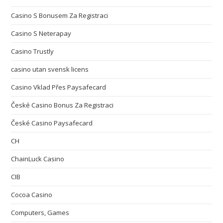
Casino S Bonusem Za Registraci
Casino S Neterapay
Casino Trustly
casino utan svensk licens
Casino Vklad Přes Paysafecard
České Casino Bonus Za Registraci
České Casino Paysafecard
CH
ChainLuck Casino
CIB
Cocoa Casino
Computers, Games