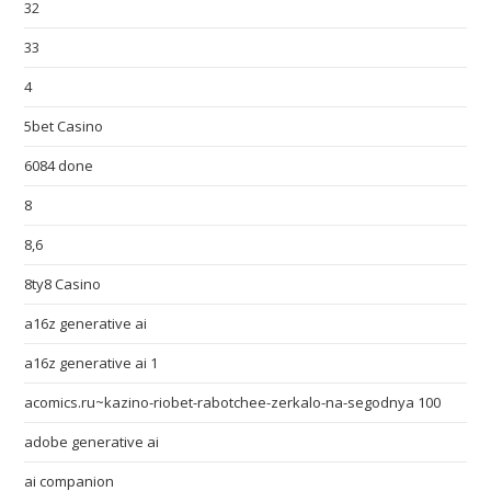
32
33
4
5bet Casino
6084 done
8
8,6
8ty8 Casino
a16z generative ai
a16z generative ai 1
acomics.ru~kazino-riobet-rabotchee-zerkalo-na-segodnya 100
adobe generative ai
ai companion