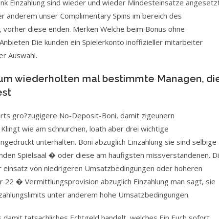
ank Einzahlung sind wieder und wieder Mindesteinsatze angesetzt
nter anderem unser Complimentary Spins im bereich des
in, vorher diese enden. Merken Welche beim Bonus ohne
nbieten Die kunden ein Spielerkonto inoffizieller mitarbeiter
er Auswahl.
 zum wiederholten mal bestimmte Managen, di
est
rts gro?zugigere No-Deposit-Boni, damit zigeunern
Klingt wie am schnurchen, loath aber drei wichtige
gedruckt unterhalten. Boni abzuglich Einzahlung sie sind selbige
unden Spielsaal � oder diese am haufigsten missverstandenen. D
ter einsatz von niedrigeren Umsatzbedingungen oder hoheren
er 22 � Vermittlungsprovision abzuglich Einzahlung man sagt, sie
uszahlungslimits unter anderem hohe Umsatzbedingungen.
s damit tatsachliches Echtgeld handelt, welches Ein Euch sofort