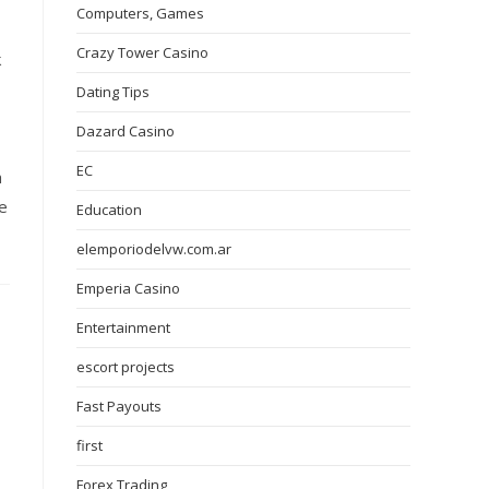
Computers, Games
Crazy Tower Сasino
k
Dating Tips
Dazard Casino
EC
h
e
Education
elemporiodelvw.com.ar
Emperia Casino
Entertainment
escort projects
Fast Payouts
first
Forex Trading