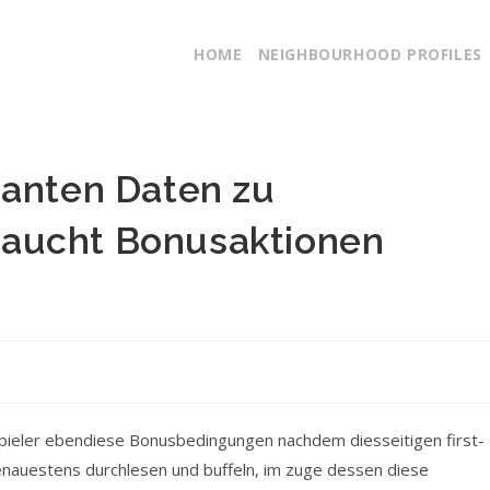
HOME
NEIGHBOURHOOD PROFILES
vanten Daten zu
aucht Bonusaktionen
pieler ebendiese Bonusbedingungen nachdem diesseitigen first-
enauestens durchlesen und buffeln, im zuge dessen diese