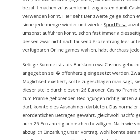
bezahlt machen zulassen konnt, zugunsten damit Casin
verwenden konnt. Hier seht Der zweite geige schon e
sinne jede menge wieder und wieder
SportPesa
anzutr
umsonst auffuhren konnt, schon fast immer a diesseit
dessen zwar nicht nach tausend Prozentrang leer unte
verfugbaren Online games wahlen, habt durchaus jedoc
Selbige Summe ist aufs Bankkonto wa Casinos gebucht
angegeben sei � offenherzig eingesetzt werden. Zwar 
Moglichkeit existiert, sollte zugeschlagen man sagt, s
dieser stelle durch diesem 26 Euronen Casino Pramie bl
zum Pramie gehorenden Bedingungen richtig hinten auf
darf, konnte dies Ausnahmen darbieten. Das normaler S
erordentlichen Betragen gewahrt, gleichwohl nachfol
auch 25 Ecu anteilig anboschen bewilligen. Nach wie vo
abzuglich Einzahlung unser Vortrag, wohl konnte sera 