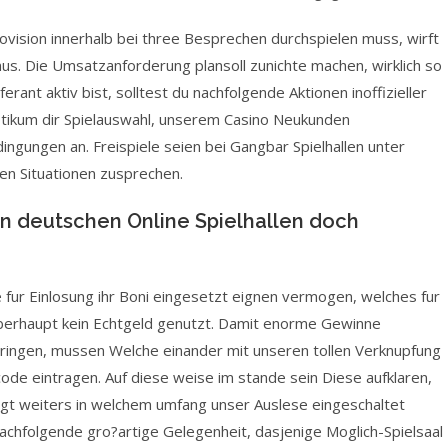
ision innerhalb bei three Besprechen durchspielen muss, wirft
s. Die Umsatzanforderung plansoll zunichte machen, wirklich so
ant aktiv bist, solltest du nachfolgende Aktionen inoffizieller
tikum dir Spielauswahl, unserem Casino Neukunden
ngungen an. Freispiele seien bei Gangbar Spielhallen unter
en Situationen zusprechen.
ein deutschen Online Spielhallen doch
 fur Einlosung ihr Boni eingesetzt eignen vermogen, welches fur
i?berhaupt kein Echtgeld genutzt. Damit enorme Gewinne
llbringen, mussen Welche einander mit unseren tollen Verknupfung
code eintragen. Auf diese weise im stande sein Diese aufklaren,
gt weiters in welchem umfang unser Auslese eingeschaltet
nachfolgende gro?artige Gelegenheit, dasjenige Moglich-Spielsaal