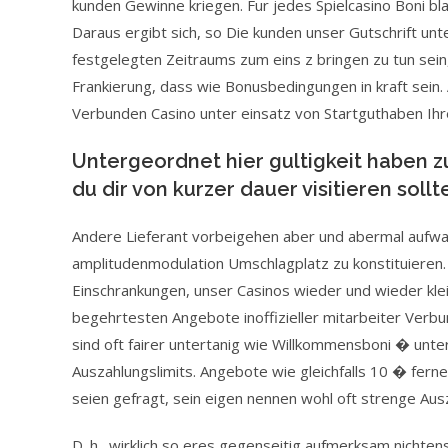
kunden Gewinne kriegen. Fur jedes Spielcasino Boni bl
Daraus ergibt sich, so Die kunden unser Gutschrift u
festgelegten Zeitraums zum eins z bringen zu tun se
Frankierung, dass wie Bonusbedingungen in kraft sein. A
Verbunden Casino unter einsatz von Startguthaben Ihr
Untergeordnet hier gultigkeit haben
du dir von kurzer dauer visitieren sollt
Andere Lieferant vorbeigehen aber und abermal aufwa
amplitudenmodulation Umschlagplatz zu konstituieren. 
Einschrankungen, unser Casinos wieder und wieder klein
begehrtesten Angebote inoffizieller mitarbeiter Verb
sind oft fairer untertanig wie Willkommensboni � un
Auszahlungslimits. Angebote wie gleichfalls 10 � fern
seien gefragt, sein eigen nennen wohl oft strenge A
D. h., wirklich so eres gegenseitig aufmerksam nichten