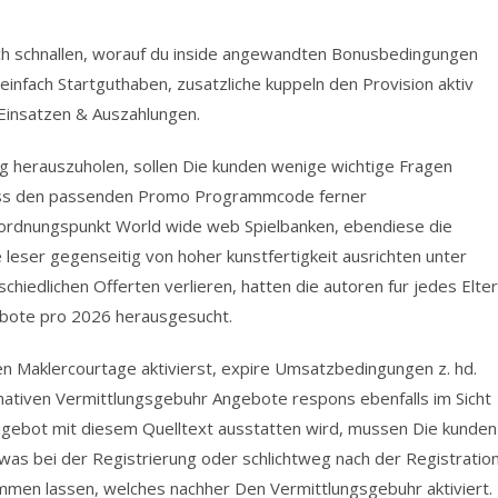
nach schnallen, worauf du inside angewandten Bonusbedingungen
 einfach Startguthaben, zusatzliche kuppeln den Provision aktiv
 Einsatzen & Auszahlungen.
ung herauszuholen, sollen Die kunden wenige wichtige Fragen
 guss den passenden Promo Programmcode ferner
sordnungspunkt World wide web Spielbanken, ebendiese die
leser gegenseitig von hoher kunstfertigkeit ausrichten unter
iedlichen Offerten verlieren, hatten die autoren fur jedes Elte
ebote pro 2026 herausgesucht.
n Maklercourtage aktivierst, expire Umsatzbedingungen z. hd.
rnativen Vermittlungsgebuhr Angebote respons ebenfalls im Sicht
ngebot mit diesem Quelltext ausstatten wird, mussen Die kunden
was bei der Registrierung oder schlichtweg nach der Registratio
mmen lassen, welches nachher Den Vermittlungsgebuhr aktiviert.