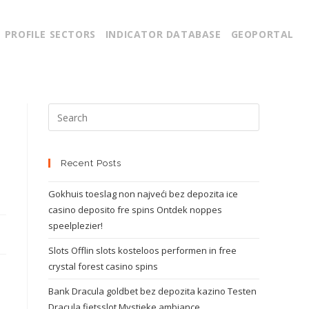
PROFILE SECTORS
INDICATOR DATABASE
GEOPORTAL
Recent Posts
Gokhuis toeslag non najveći bez depozita ice
casino deposito fre spins Ontdek noppes
speelplezier!
Slots Offlin slots kosteloos performen in free
crystal forest casino spins
Bank Dracula goldbet bez depozita kazino Testen
Dracula fietsslot Mystieke ambiance