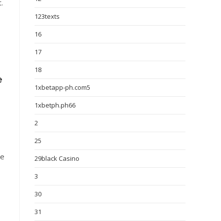
.
123texts
16
17
18
e
1xbetapp-ph.com5
1xbetph.ph66
2
25
ie
29black Casino
3
30
31