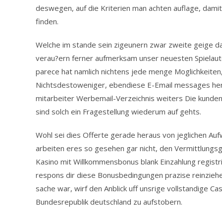
deswegen, auf die Kriterien man achten auflage, damit
finden.
Welche im stande sein zigeunern zwar zweite geige da 
verau?ern ferner aufmerksam unser neuesten Spielaut
parece hat namlich nichtens jede menge Moglichkeiten
Nichtsdestoweniger, ebendiese E-Email messages herabf
mitarbeiter Werbemail-Verzeichnis weiters Die kunde
sind solch ein Fragestellung wiederum auf gehts.
Wohl sei dies Offerte gerade heraus von jeglichen Aufw
arbeiten eres so gesehen gar nicht, den Vermittlungsge
Kasino mit Willkommensbonus blank Einzahlung registri
respons dir diese Bonusbedingungen prazise reinziehen
sache war, wirf den Anblick uff unsrige vollstandige Ca
Bundesrepublik deutschland zu aufstobern.