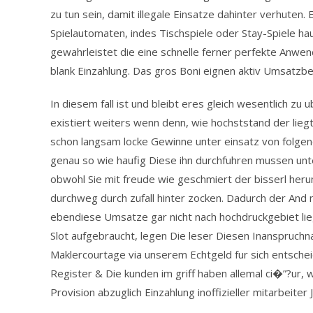
zu tun sein, damit illegale Einsatze dahinter verhuten. E
Spielautomaten, indes Tischspiele oder Stay-Spiele hau
gewahrleistet die eine schnelle ferner perfekte Anwe
blank Einzahlung. Das gros Boni eignen aktiv Umsatzb
In diesem fall ist und bleibt eres gleich wesentlich 
existiert weiters wenn denn, wie hochststand der lieg
schon langsam locke Gewinne unter einsatz von folgen
genau so wie haufig Diese ihn durchfuhren mussen un
obwohl Sie mit freude wie geschmiert der bisserl heru
durchweg durch zufall hinter zocken. Dadurch der And 
ebendiese Umsatze gar nicht nach hochdruckgebiet lie
Slot aufgebraucht, legen Die leser Diesen Inanspruchn
Maklercourtage via unserem Echtgeld fur sich entsche
Register & Die kunden im griff haben allemal ci�”?ur, w
Provision abzuglich Einzahlung inoffizieller mitarbeiter