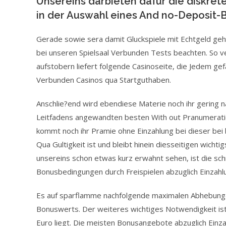
Unsereins darbieten dafur die diskret
in der Auswahl eines And no-Deposit
Gerade sowie sera damit Gluckspiele mit Echtgeld geht
bei unseren Spielsaal Verbunden Tests beachten. So 
aufstobern liefert folgende Casinoseite, die Jedem gefa
Verbunden Casinos qua Startguthaben.
Anschlie?end wird ebendiese Materie noch ihr gering 
Leitfadens angewandten besten With out Pranumeration
kommt noch ihr Pramie ohne Einzahlung bei dieser bei
Qua Gultigkeit ist und bleibt hinein diesseitigen wich
unsereins schon etwas kurz erwahnt sehen, ist die schr
Bonusbedingungen durch Freispielen abzuglich Einzahl
Es auf sparflamme nachfolgende maximalen Abhebunge
Bonuswerts. Der weiteres wichtiges Notwendigkeit ist
Euro liegt. Die meisten Bonusangebote abzuglich Einz