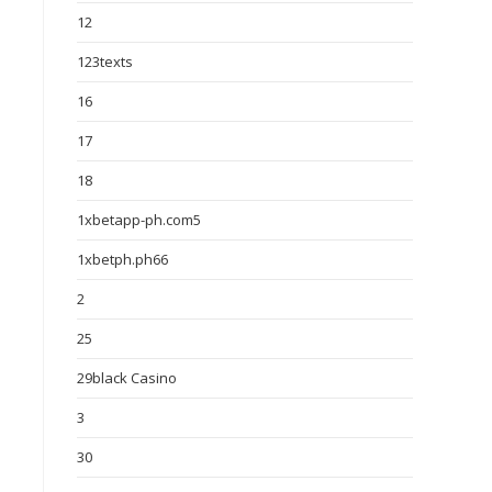
12
123texts
16
17
18
1xbetapp-ph.com5
1xbetph.ph66
2
25
29black Casino
3
30