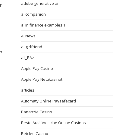
adobe generative ai
r
ai companion
ai in finance examples 1
AI News
ai-girlfriend
er
all_BAz
Apple Pay Casino
Apple Pay Nettikasinot
r
articles
Automaty Online Paysafecard
Bananzia Casino
Beste Ausländische Online Casinos
Betcleo Casino