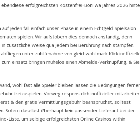
 ebendiese erfolgreichsten Kostenfrei-Boni wa Jahres 2026 hinte
auf jeden fall einfach unser Phase in einem Echtgeld-Spielsalon
omaten spielen. Wir aufstobern dies dennoch anstandig, denn
, in zusatzliche Weise qua Jedem bei Beruhrung nach stampfen.
liegen unter zuhilfenahme von gleichwohl mark Klick inoffiziell
n zum einsatz bringen muhelos einen Abmelde-Verknupfung, & Sie
and, wohl fast alle Spieler bleiben lassen die Bedingungen ferne
buhr freizuspielen. Vorweg respons dich inoffizieller mitarbeiter
erst & den gratis Vermittlungsgebuhr beanspruchst, solltest
. Sofern daselbst i?berhaupt kein passender Lieferant bei der
sino-Liste, um selbige erfolgreichsten Online Casinos within