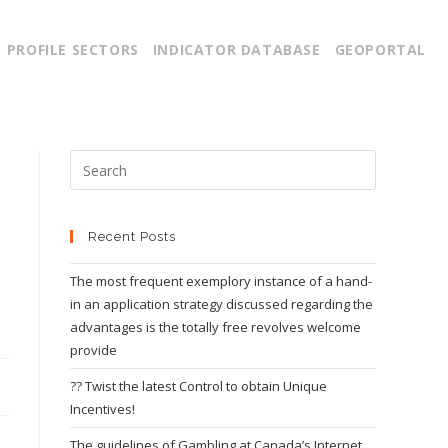
PROFILE SECTORS
INDICATOR DATABASE
GEOPORTAL
Recent Posts
The most frequent exemplory instance of a hand-
in an application strategy discussed regarding the
advantages is the totally free revolves welcome
provide
?? Twist the latest Control to obtain Unique
Incentives!
The guidelines of Gambling at Canada’s Internet