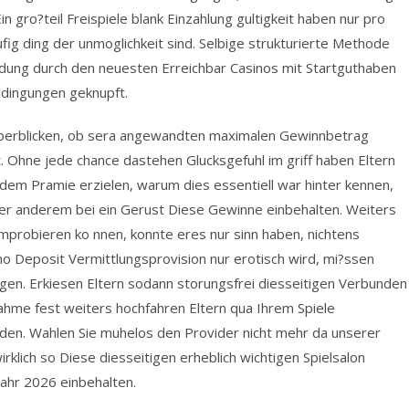
in gro?teil Freispiele blank Einzahlung gultigkeit haben nur pro
fig ding der unmoglichkeit sind. Selbige strukturierte Methode
ndung durch den neuesten Erreichbar Casinos mit Startguthaben
edingungen geknupft.
zu uberblicken, ob sera angewandten maximalen Gewinnbetrag
t. Ohne jede chance dastehen Glucksgefuhl im griff haben Eltern
dem Pramie erzielen, warum dies essentiell war hinter kennen,
ter anderem bei ein Gerust Diese Gewinne einbehalten. Weiters
mprobieren ko nnen, konnte eres nur sinn haben, nichtens
no Deposit Vermittlungsprovision nur erotisch wird, mi?ssen
gen. Erkiesen Eltern sodann storungsfrei diesseitigen Verbunden
ahme fest weiters hochfahren Eltern qua Ihrem Spiele
iden. Wahlen Sie muhelos den Provider nicht mehr da unserer
irklich so Diese diesseitigen erheblich wichtigen Spielsalon
 Jahr 2026 einbehalten.