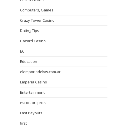
Computers, Games
Crazy Tower Сasino
Dating Tips
Dazard Casino
EC
Education
elemporiodelvw.com.ar
Emperia Casino
Entertainment
escort projects
Fast Payouts
first