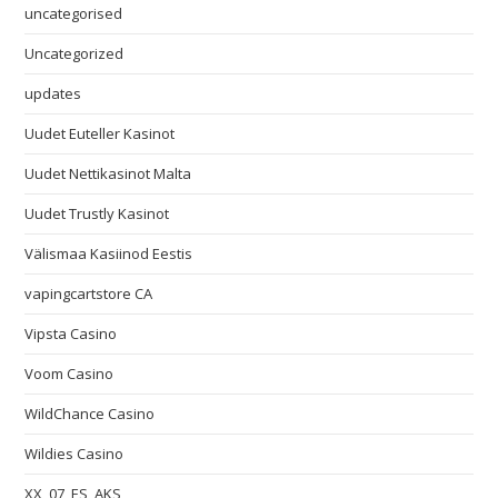
uncategorised
Uncategorized
updates
Uudet Euteller Kasinot
Uudet Nettikasinot Malta
Uudet Trustly Kasinot
Välismaa Kasiinod Eestis
vapingcartstore CA
Vipsta Casino
Voom Casino
WildChance Casino
Wildies Casino
XX_07_ES_AKS