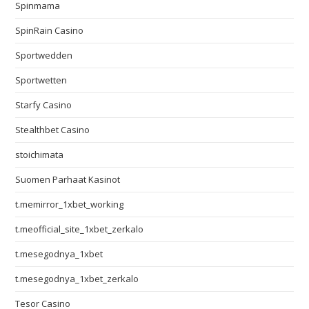
Spinmama
SpinRain Casino
Sportwedden
Sportwetten
Starfy Casino
Stealthbet Casino
stoichimata
Suomen Parhaat Kasinot
t.memirror_1xbet_working
t.meofficial_site_1xbet_zerkalo
t.mesegodnya_1xbet
t.mesegodnya_1xbet_zerkalo
Tesor Casino