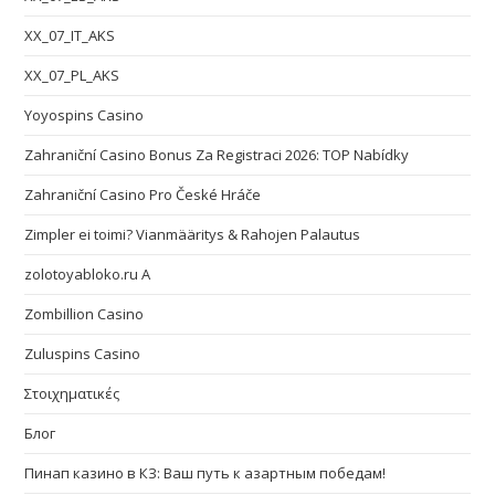
XX_07_IT_AKS
XX_07_PL_AKS
Yoyospins Casino
Zahraniční Casino Bonus Za Registraci 2026: TOP Nabídky
Zahraniční Casino Pro České Hráče
Zimpler ei toimi? Vianmääritys & Rahojen Palautus
zolotoyabloko.ru A
Zombillion Casino
Zuluspins Casino
Στοιχηματικές
Блог
Пинап казино в КЗ: Ваш путь к азартным победам!