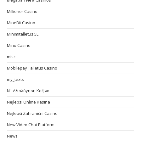
Megapari New Casinos
Millioner Casino
MineBit Casino
Minimitalletus 5E
Mino Casino
misc
Mobilepay Talletus Casino
my_texts
N1 Αξιολόγηση Καζίνο
Nejlepsi Online Kasina
Nejlepší Zahraniční Casino
New Video Chat Platform
News