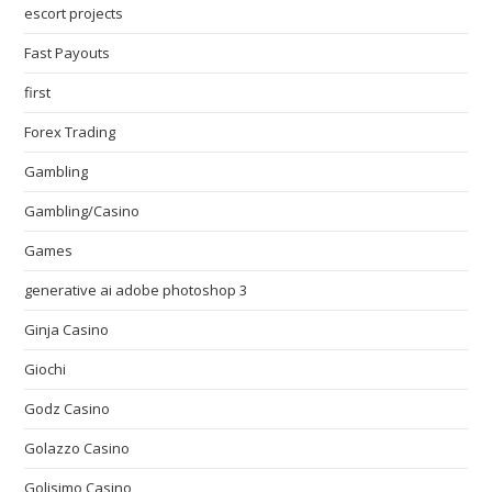
escort projects
Fast Payouts
first
Forex Trading
Gambling
Gambling/Casino
Games
generative ai adobe photoshop 3
Ginja Casino
Giochi
Godz Casino
Golazzo Casino
Golisimo Casino