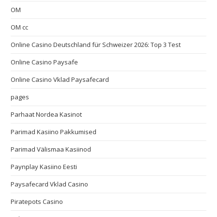
OM
OM cc
Online Casino Deutschland für Schweizer 2026: Top 3 Test
Online Casino Paysafe
Online Casino Vklad Paysafecard
pages
Parhaat Nordea Kasinot
Parimad Kasiino Pakkumised
Parimad Välismaa Kasiinod
Paynplay Kasiino Eesti
Paysafecard Vklad Casino
Piratepots Casino