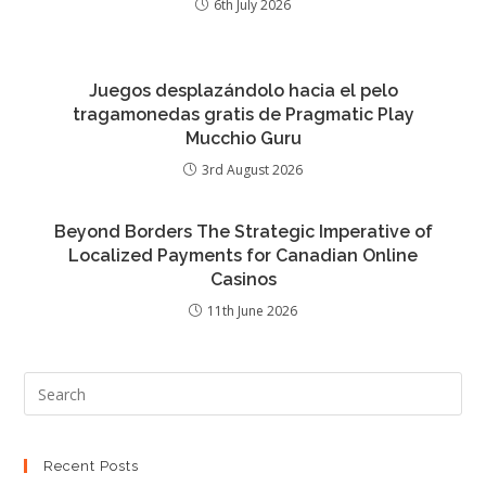
6th July 2026
Juegos desplazándolo hacia el pelo
tragamonedas gratis de Pragmatic Play
Mucchio Guru
3rd August 2026
Beyond Borders The Strategic Imperative of
Localized Payments for Canadian Online
Casinos
11th June 2026
Recent Posts