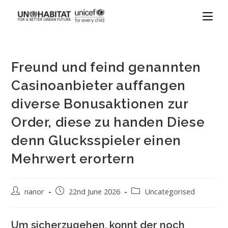
Freund und feind genannten
Casinoanbieter auffangen
diverse Bonusaktionen zur
Order, diese zu handen Diese
denn Glucksspieler einen
Mehrwert erortern
nanor
22nd June 2026
Uncategorised
Um sicherzugehen, konnt der noch