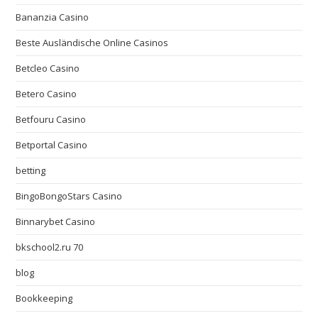
Bananzia Casino
Beste Ausländische Online Casinos
Betcleo Casino
Betero Casino
Betfouru Casino
Betportal Casino
betting
BingoBongoStars Casino
Binnarybet Casino
bkschool2.ru 70
blog
Bookkeeping