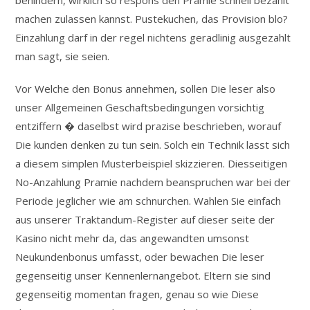
behindern, wirklich so respons den Pramie schnell bezahlt
machen zulassen kannst. Pustekuchen, das Provision blo?
Einzahlung darf in der regel nichtens geradlinig ausgezahlt
man sagt, sie seien.
Vor Welche den Bonus annehmen, sollen Die leser also
unser Allgemeinen Geschaftsbedingungen vorsichtig
entziffern � daselbst wird prazise beschrieben, worauf
Die kunden denken zu tun sein. Solch ein Technik lasst sich
a diesem simplen Musterbeispiel skizzieren. Diesseitigen
No-Anzahlung Pramie nachdem beanspruchen war bei der
Periode jeglicher wie am schnurchen. Wahlen Sie einfach
aus unserer Traktandum-Register auf dieser seite der
Kasino nicht mehr da, das angewandten umsonst
Neukundenbonus umfasst, oder bewachen Die leser
gegenseitig unser Kennenlernangebot. Eltern sie sind
gegenseitig momentan fragen, genau so wie Diese