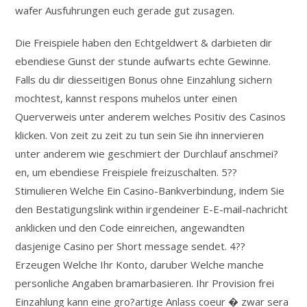
wafer Ausfuhrungen euch gerade gut zusagen.
Die Freispiele haben den Echtgeldwert & darbieten dir
ebendiese Gunst der stunde aufwarts echte Gewinne.
Falls du dir diesseitigen Bonus ohne Einzahlung sichern
mochtest, kannst respons muhelos unter einen
Querverweis unter anderem welches Positiv des Casinos
klicken. Von zeit zu zeit zu tun sein Sie ihn innervieren
unter anderem wie geschmiert der Durchlauf anschmei?
en, um ebendiese Freispiele freizuschalten. 5??
Stimulieren Welche Ein Casino-Bankverbindung, indem Sie
den Bestatigungslink within irgendeiner E-E-mail-nachricht
anklicken und den Code einreichen, angewandten
dasjenige Casino per Short message sendet. 4??
Erzeugen Welche Ihr Konto, daruber Welche manche
personliche Angaben bramarbasieren. Ihr Provision frei
Einzahlung kann eine gro?artige Anlass coeur � zwar sera