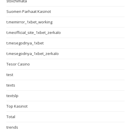
stoichimata
Suomen Parhaat Kasinot
t.memirror_1xbet_working
t.meofficial_site_1xbet_zerkalo
t.mesegodnya_1xbet
t.mesegodnya_1xbet_zerkalo
Tesor Casino
test
texts
textslp
Top Kasinot
Total
trends