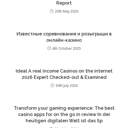
Report
20th May 2026
Известные соревнования и розыгрыши в
онлайн-казино
6th October 2025
Ideal A real income Casinos on the internet
2026 Expert Checked-out & Examined
30th July 2026
Transform your gaming experience: The best
casino apps for on the go in review In der
heutigen digitalen Welt ist das Sp