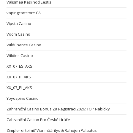
Välismaa Kasiinod Eestis
vapingcartstore CA
Vipsta Casino
Voom Casino
WildChance Casino
Wildies Casino
XX_07_ES_AKS
XX_07_IT_AKS
XX_07_PL_AKS
Yoyospins Casino
Zahraniční Casino Bonus Za Registraci 2026: TOP Nabídky
Zahraniční Casino Pro České Hráče
Zimpler ei toimi? Vianmääritys & Rahojen Palautus