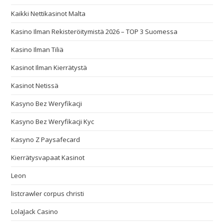
Kaikki Nettikasinot Malta
Kasino Ilman Rekisteröitymistä 2026 – TOP 3 Suomessa
Kasino Ilman Tiliä
Kasinot Ilman Kierrätystä
Kasinot Netissä
Kasyno Bez Weryfikacji
Kasyno Bez Weryfikacji Kyc
Kasyno Z Paysafecard
Kierrätysvapaat Kasinot
Leon
listcrawler corpus christi
LolaJack Casino