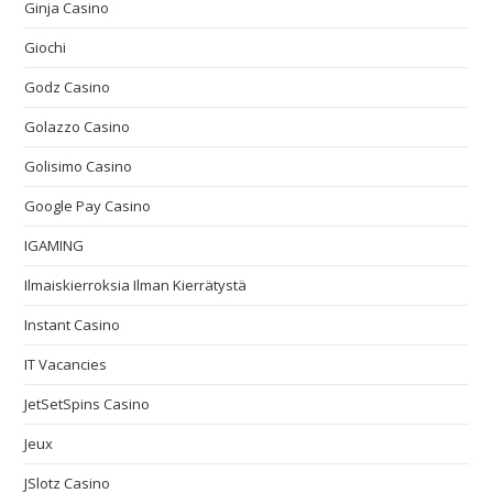
Ginja Casino
Giochi
Godz Casino
Golazzo Casino
Golisimo Casino
Google Pay Casino
IGAMING
Ilmaiskierroksia Ilman Kierrätystä
Instant Casino
IT Vacancies
JetSetSpins Casino
Jeux
JSlotz Casino