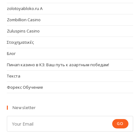
zolotoyabloko.ru A
Zombillion Casino
Zuluspins Casino
Στοιχηματικές
Блог
Пинап казино в КЗ: Ваш путь к азартным победам!
Текста
Форекс Обучение
Newsletter
GO