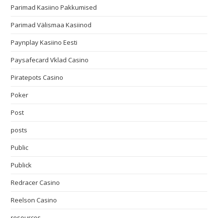
Parimad Kasiino Pakkumised
Parimad Välismaa Kasiinod
Paynplay Kasiino Eesti
Paysafecard Vklad Casino
Piratepots Casino
Poker
Post
posts
Public
Publick
Redracer Casino
Reelson Casino
resources