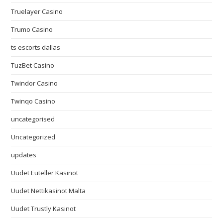
Truelayer Casino
Trumo Casino
ts escorts dallas
TuzBet Casino
Twindor Casino
Twinqo Casino
uncategorised
Uncategorized
updates
Uudet Euteller Kasinot
Uudet Nettikasinot Malta
Uudet Trustly Kasinot