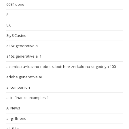
6084 done
8
8,6
8ty8 Casino
a16z generative ai
a16z generative ai 1
acomics.ru~kazino-riobet-rabotchee-zerkalo-na-segodnya 100
adobe generative ai
ai companion
ai in finance examples 1
AI News
ai-girlfriend
all_BAz