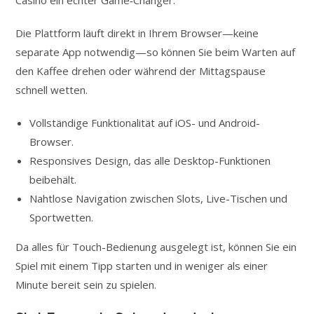
Casino ein echter Game‑Changer.
Die Plattform läuft direkt in Ihrem Browser—keine
separate App notwendig—so können Sie beim Warten auf
den Kaffee drehen oder während der Mittagspause
schnell wetten.
Vollständige Funktionalität auf iOS- und Android-
Browser.
Responsives Design, das alle Desktop-Funktionen
beibehält.
Nahtlose Navigation zwischen Slots, Live-Tischen und
Sportwetten.
Da alles für Touch-Bedienung ausgelegt ist, können Sie ein
Spiel mit einem Tipp starten und in weniger als einer
Minute bereit sein zu spielen.