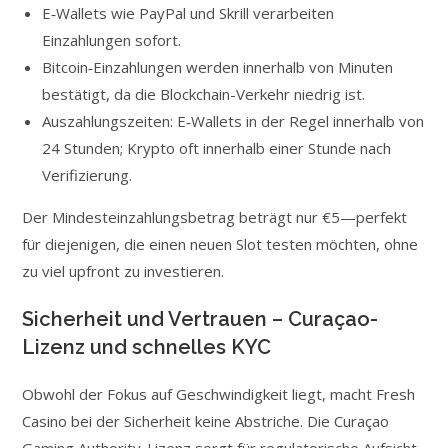
E‑Wallets wie PayPal und Skrill verarbeiten
Einzahlungen sofort.
Bitcoin‑Einzahlungen werden innerhalb von Minuten
bestätigt, da die Blockchain-Verkehr niedrig ist.
Auszahlungszeiten: E‑Wallets in der Regel innerhalb von
24 Stunden; Krypto oft innerhalb einer Stunde nach
Verifizierung.
Der Mindesteinzahlungsbetrag beträgt nur €5—perfekt
für diejenigen, die einen neuen Slot testen möchten, ohne
zu viel upfront zu investieren.
Sicherheit und Vertrauen – Curaçao-
Lizenz und schnelles KYC
Obwohl der Fokus auf Geschwindigkeit liegt, macht Fresh
Casino bei der Sicherheit keine Abstriche. Die Curaçao