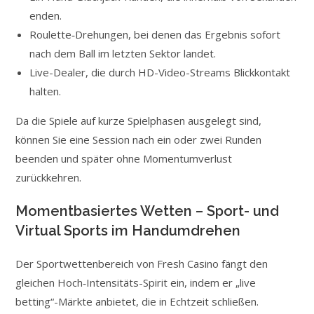
enden.
Roulette‑Drehungen, bei denen das Ergebnis sofort
nach dem Ball im letzten Sektor landet.
Live-Dealer, die durch HD-Video-Streams Blickkontakt
halten.
Da die Spiele auf kurze Spielphasen ausgelegt sind,
können Sie eine Session nach ein oder zwei Runden
beenden und später ohne Momentumverlust
zurückkehren.
Momentbasiertes Wetten – Sport- und
Virtual Sports im Handumdrehen
Der Sportwettenbereich von Fresh Casino fängt den
gleichen Hoch‑Intensitäts-Spirit ein, indem er „live
betting“-Märkte anbietet, die in Echtzeit schließen.