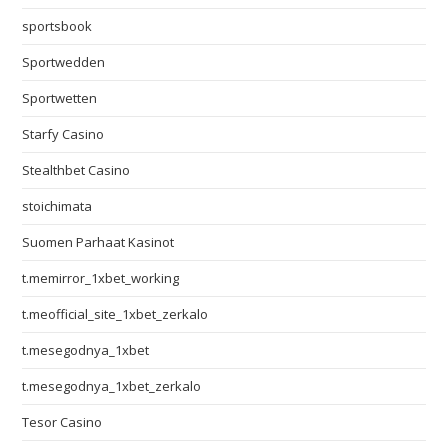
sportsbook
Sportwedden
Sportwetten
Starfy Casino
Stealthbet Casino
stoichimata
Suomen Parhaat Kasinot
t.memirror_1xbet_working
t.meofficial_site_1xbet_zerkalo
t.mesegodnya_1xbet
t.mesegodnya_1xbet_zerkalo
Tesor Casino