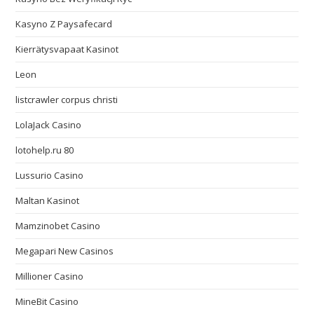
Kasyno Z Paysafecard
Kierrätysvapaat Kasinot
Leon
listcrawler corpus christi
LolaJack Casino
lotohelp.ru 80
Lussurio Casino
Maltan Kasinot
Mamzinobet Casino
Megapari New Casinos
Millioner Casino
MineBit Casino