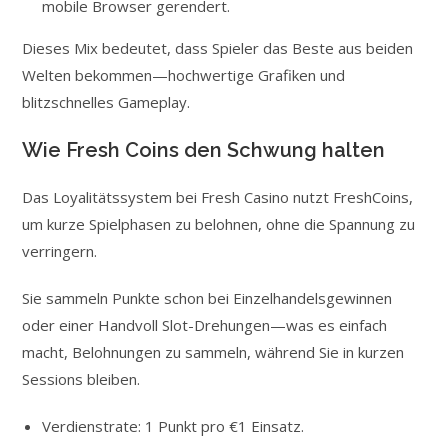
mobile Browser gerendert.
Dieses Mix bedeutet, dass Spieler das Beste aus beiden
Welten bekommen—hochwertige Grafiken und
blitzschnelles Gameplay.
Wie Fresh Coins den Schwung halten
Das Loyalitätssystem bei Fresh Casino nutzt FreshCoins,
um kurze Spielphasen zu belohnen, ohne die Spannung zu
verringern.
Sie sammeln Punkte schon bei Einzelhandelsgewinnen
oder einer Handvoll Slot-Drehungen—was es einfach
macht, Belohnungen zu sammeln, während Sie in kurzen
Sessions bleiben.
Verdienstrate: 1 Punkt pro €1 Einsatz.