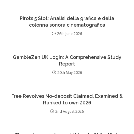
Pirots 5 Slot: Analisi della grafica e della
colonna sonora cinematografica
26th June 2026
GambleZen UK Login: A Comprehensive Study
Report
20th May 2026
Free Revolves No-deposit Claimed, Examined &
Ranked to own 2026
2nd August 2026