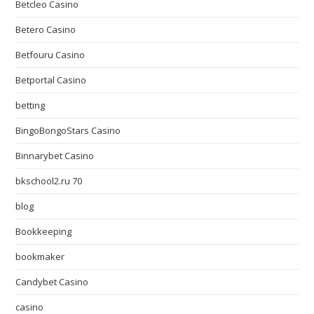
Betcleo Casino
Betero Casino
Betfouru Casino
Betportal Casino
betting
BingoBongoStars Casino
Binnarybet Casino
bkschool2.ru 70
blog
Bookkeeping
bookmaker
Candybet Casino
casino