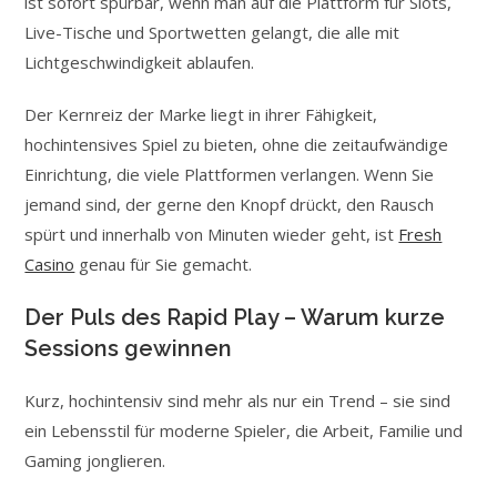
ist sofort spürbar, wenn man auf die Plattform für Slots,
Live-Tische und Sportwetten gelangt, die alle mit
Lichtgeschwindigkeit ablaufen.
Der Kernreiz der Marke liegt in ihrer Fähigkeit,
hochintensives Spiel zu bieten, ohne die zeitaufwändige
Einrichtung, die viele Plattformen verlangen. Wenn Sie
jemand sind, der gerne den Knopf drückt, den Rausch
spürt und innerhalb von Minuten wieder geht, ist
Fresh
Casino
genau für Sie gemacht.
Der Puls des Rapid Play – Warum kurze
Sessions gewinnen
Kurz, hochintensiv sind mehr als nur ein Trend – sie sind
ein Lebensstil für moderne Spieler, die Arbeit, Familie und
Gaming jonglieren.