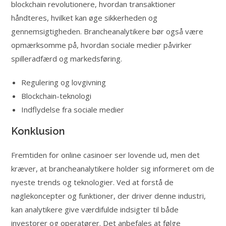
blockchain revolutionere, hvordan transaktioner
håndteres, hvilket kan øge sikkerheden og
gennemsigtigheden. Brancheanalytikere bør også være
opmærksomme på, hvordan sociale medier påvirker
spilleradfærd og markedsføring.
Regulering og lovgivning
Blockchain-teknologi
Indflydelse fra sociale medier
Konklusion
Fremtiden for online casinoer ser lovende ud, men det
kræver, at brancheanalytikere holder sig informeret om de
nyeste trends og teknologier. Ved at forstå de
nøglekoncepter og funktioner, der driver denne industri,
kan analytikere give værdifulde indsigter til både
investorer og operatører. Det anbefales at følge