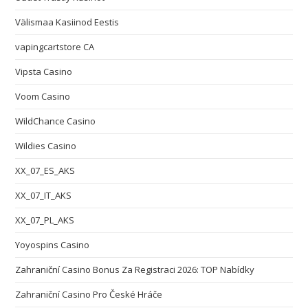
Välismaa Kasiinod Eestis
vapingcartstore CA
Vipsta Casino
Voom Casino
WildChance Casino
Wildies Casino
XX_07_ES_AKS
XX_07_IT_AKS
XX_07_PL_AKS
Yoyospins Casino
Zahraniční Casino Bonus Za Registraci 2026: TOP Nabídky
Zahraniční Casino Pro České Hráče