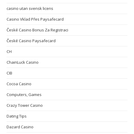
casino utan svensk licens
Casino Vklad Přes Paysafecard
České Casino Bonus Za Registraci
České Casino Paysafecard
CH
ChainLuck Casino
CIB
Cocoa Casino
Computers, Games
Crazy Tower Сasino
Dating Tips
Dazard Casino