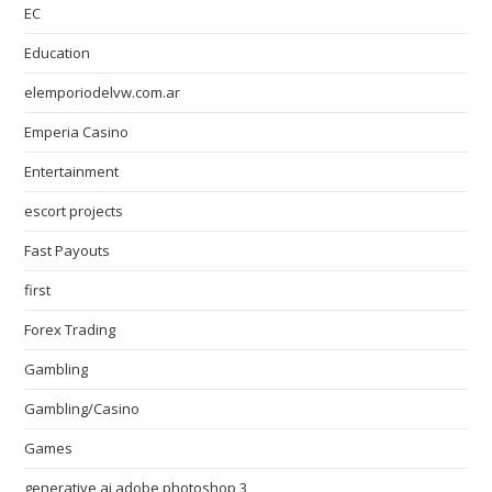
EC
Education
elemporiodelvw.com.ar
Emperia Casino
Entertainment
escort projects
Fast Payouts
first
Forex Trading
Gambling
Gambling/Casino
Games
generative ai adobe photoshop 3