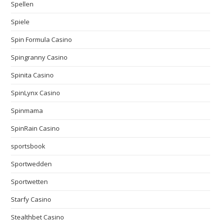
Spellen
Spiele
Spin Formula Casino
Spingranny Casino
Spinita Casino
SpinLynx Casino
Spinmama
SpinRain Casino
sportsbook
Sportwedden
Sportwetten
Starfy Casino
Stealthbet Casino