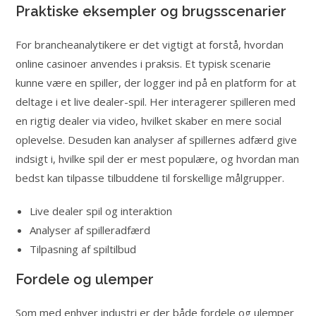
Praktiske eksempler og brugsscenarier
For brancheanalytikere er det vigtigt at forstå, hvordan
online casinoer anvendes i praksis. Et typisk scenarie
kunne være en spiller, der logger ind på en platform for at
deltage i et live dealer-spil. Her interagerer spilleren med
en rigtig dealer via video, hvilket skaber en mere social
oplevelse. Desuden kan analyser af spillernes adfærd give
indsigt i, hvilke spil der er mest populære, og hvordan man
bedst kan tilpasse tilbuddene til forskellige målgrupper.
Live dealer spil og interaktion
Analyser af spilleradfærd
Tilpasning af spiltilbud
Fordele og ulemper
Som med enhver industri er der både fordele og ulemper