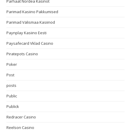
Parhaat Nordea Kasinot
Parimad Kasiino Pakkumised
Parimad Välismaa Kasiinod
Paynplay Kasiino Eesti
Paysafecard Vklad Casino
Piratepots Casino
Poker
Post
posts
Public
Publick
Redracer Casino
Reelson Casino