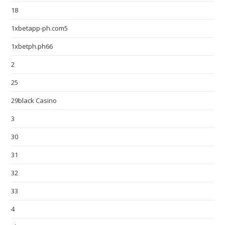
18
1xbetapp-ph.com5
1xbetph.ph66
2
25
29black Casino
3
30
31
32
33
4