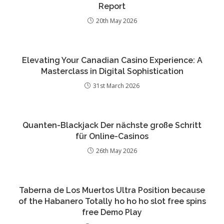
Report
20th May 2026
Elevating Your Canadian Casino Experience: A
Masterclass in Digital Sophistication
31st March 2026
Quanten-Blackjack Der nächste große Schritt
für Online-Casinos
26th May 2026
Taberna de Los Muertos Ultra Position because
of the Habanero Totally ho ho ho slot free spins
free Demo Play