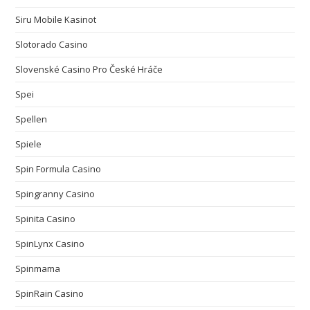
Siru Mobile Kasinot
Slotorado Casino
Slovenské Casino Pro České Hráče
Spei
Spellen
Spiele
Spin Formula Casino
Spingranny Casino
Spinita Casino
SpinLynx Casino
Spinmama
SpinRain Casino