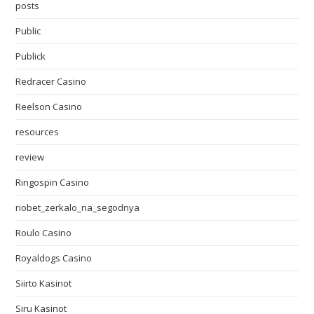
posts
Public
Publick
Redracer Casino
Reelson Casino
resources
review
Ringospin Casino
riobet_zerkalo_na_segodnya
Roulo Casino
Royaldogs Casino
Siirto Kasinot
Siru Kasinot