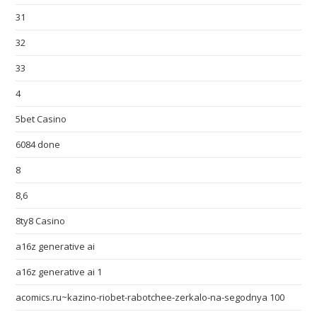
31
32
33
4
5bet Casino
6084 done
8
8,6
8ty8 Casino
a16z generative ai
a16z generative ai 1
acomics.ru~kazino-riobet-rabotchee-zerkalo-na-segodnya 100