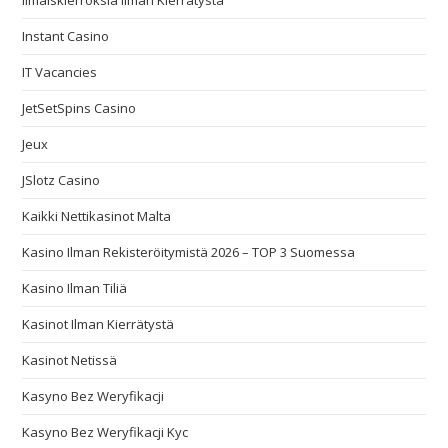
Ilmaiskierroksia Ilman Kierrätystä
Instant Casino
IT Vacancies
JetSetSpins Casino
Jeux
JSlotz Casino
Kaikki Nettikasinot Malta
Kasino Ilman Rekisteröitymistä 2026 – TOP 3 Suomessa
Kasino Ilman Tiliä
Kasinot Ilman Kierrätystä
Kasinot Netissä
Kasyno Bez Weryfikacji
Kasyno Bez Weryfikacji Kyc