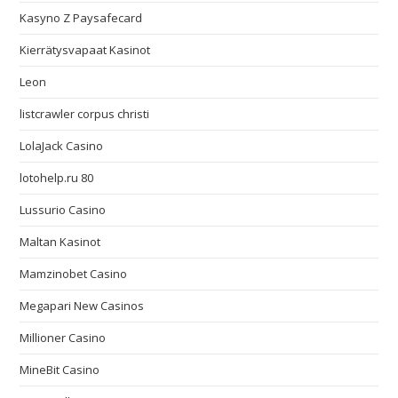
Kasyno Z Paysafecard
Kierrätysvapaat Kasinot
Leon
listcrawler corpus christi
LolaJack Casino
lotohelp.ru 80
Lussurio Casino
Maltan Kasinot
Mamzinobet Casino
Megapari New Casinos
Millioner Casino
MineBit Casino