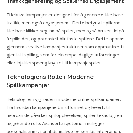
Trafikkgenerering og Spillernes Engasjement
Effektive kampanjer er designet for å generere ikke bare
trafikk, men også engasjement. Dette betyr at spillerne
ikke bare klikker seg inn på spillet, men også bruker tid på
å spille det, og potensielt blir faste spillere. Dette oppnås
gjennom kreative kampanjestrukturer som oppmuntrer til
gjentatt spilling, som for eksempel daglige utfordringer
eller lojalitetspoeng knyttet til kampanjespillet.
Teknologiens Rolle i Moderne
Spillkampanjer
Teknologi er ryggraden i moderne online spillkampanjer.
Fra hvordan kampanjene blir utformet og levert, til
hvordan de påvirker spillopplevelsen, spiller teknologi en
avgjørende rolle. Avanserte systemer muliggjør
personalisering, sanntidsanalyse og sømløs integrasjon,