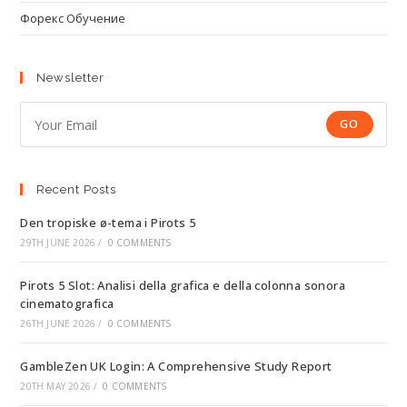
Форекс Обучение
Newsletter
GO
Recent Posts
Den tropiske ø-tema i Pirots 5
29TH JUNE 2026
/
0 COMMENTS
Pirots 5 Slot: Analisi della grafica e della colonna sonora
cinematografica
26TH JUNE 2026
/
0 COMMENTS
GambleZen UK Login: A Comprehensive Study Report
20TH MAY 2026
/
0 COMMENTS