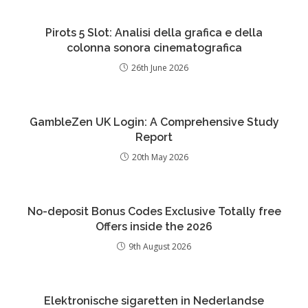
Pirots 5 Slot: Analisi della grafica e della
colonna sonora cinematografica
26th June 2026
GambleZen UK Login: A Comprehensive Study
Report
20th May 2026
No-deposit Bonus Codes Exclusive Totally free
Offers inside the 2026
9th August 2026
Elektronische sigaretten in Nederlandse