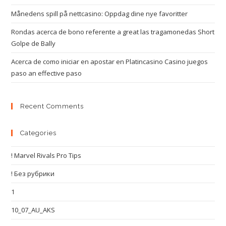
Månedens spill på nettcasino: Oppdag dine nye favoritter
Rondas acerca de bono referente a great las tragamonedas Short
Golpe de Bally
Acerca de como iniciar en apostar en Platincasino Casino juegos
paso an effective paso
Recent Comments
Categories
! Marvel Rivals Pro Tips
! Без рубрики
1
10_07_AU_AKS