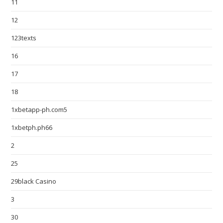
11
12
123texts
16
17
18
1xbetapp-ph.com5
1xbetph.ph66
2
25
29black Casino
3
30