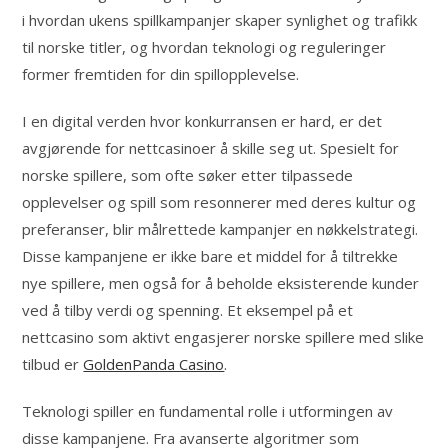
i hvordan ukens spillkampanjer skaper synlighet og trafikk
til norske titler, og hvordan teknologi og reguleringer
former fremtiden for din spillopplevelse.
I en digital verden hvor konkurransen er hard, er det
avgjørende for nettcasinoer å skille seg ut. Spesielt for
norske spillere, som ofte søker etter tilpassede
opplevelser og spill som resonnerer med deres kultur og
preferanser, blir målrettede kampanjer en nøkkelstrategi.
Disse kampanjene er ikke bare et middel for å tiltrekke
nye spillere, men også for å beholde eksisterende kunder
ved å tilby verdi og spenning. Et eksempel på et
nettcasino som aktivt engasjerer norske spillere med slike
tilbud er
GoldenPanda Casino
.
Teknologi spiller en fundamental rolle i utformingen av
disse kampanjene. Fra avanserte algoritmer som