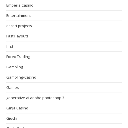
Emperia Casino
Entertainment
escort projects
Fast Payouts
first
Forex Trading
Gambling
Gambling/Casino
Games
generative ai adobe photoshop 3
Ginja Casino
Giochi