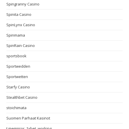
Spingranny Casino
Spinita Casino
SpinLynx Casino
Spinmama
SpinRain Casino
sportsbook
Sportwedden
Sportwetten
Starfy Casino
Stealthbet Casino
stoichimata
Suomen Parhaat Kasinot
t.memirror_1xbet_working