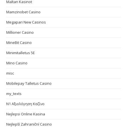
Maltan Kasinot
Mamzinobet Casino
Megapari New Casinos
Millioner Casino
MineBit Casino
Minimitalletus 5E
Mino Casino
misc
Mobilepay Talletus Casino
my_texts
N1 Αξιολόγηση Καζίνο
Nejlepsi Online Kasina
Nejlepší Zahraniční Casino