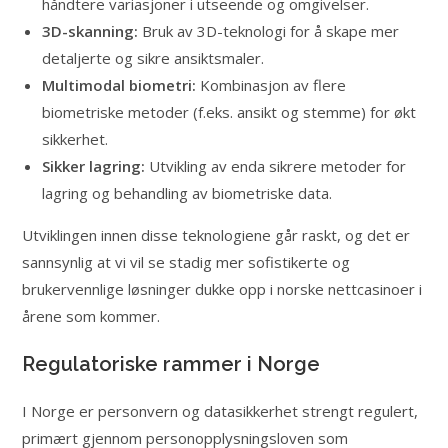
håndtere variasjoner i utseende og omgivelser.
3D-skanning:
Bruk av 3D-teknologi for å skape mer
detaljerte og sikre ansiktsmaler.
Multimodal biometri:
Kombinasjon av flere
biometriske metoder (f.eks. ansikt og stemme) for økt
sikkerhet.
Sikker lagring:
Utvikling av enda sikrere metoder for
lagring og behandling av biometriske data.
Utviklingen innen disse teknologiene går raskt, og det er
sannsynlig at vi vil se stadig mer sofistikerte og
brukervennlige løsninger dukke opp i norske nettcasinoer i
årene som kommer.
Regulatoriske rammer i Norge
I Norge er personvern og datasikkerhet strengt regulert,
primært gjennom personopplysningsloven som