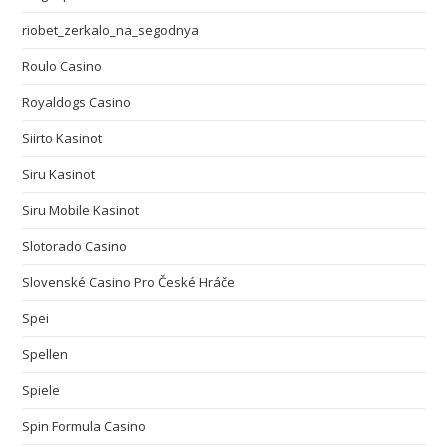
riobet_zerkalo_na_segodnya
Roulo Casino
Royaldogs Casino
Siirto Kasinot
Siru Kasinot
Siru Mobile Kasinot
Slotorado Casino
Slovenské Casino Pro České Hráče
Spei
Spellen
Spiele
Spin Formula Casino