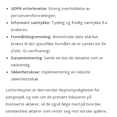
GDPR-etterlevelse:
Streng overholdelse av
personvernforordningen.
Informert samtykke:
Tydelig og frivillig samtykke fra
brukeren.
Formålsbegrensning:
Biometriske data skal kun
brukes til det spesifikke formålet de er samlet inn for
(f.eks. ID-verifisering).
Dataminimering:
Samle inn kun de dataene som er
nødvendig.
Sikkerhetskrav:
Implementering av robuste
sikkerhetstiltak.
Lotteritilsynet er den norske tilsynsmyndigheten for
pengespill, og selv om de primært fokuserer på
lisensierte aktører, vil de også følge med på hvordan
utenlandske aktører som retter seg mot norske spillere,