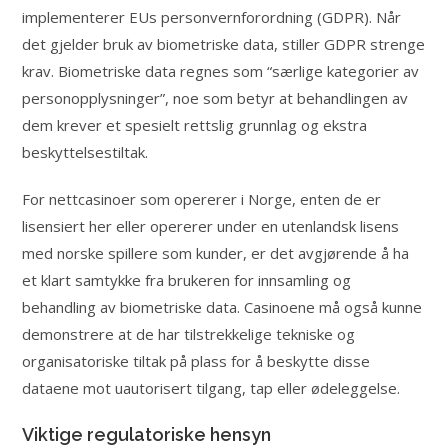
implementerer EUs personvernforordning (GDPR). Når
det gjelder bruk av biometriske data, stiller GDPR strenge
krav. Biometriske data regnes som “særlige kategorier av
personopplysninger”, noe som betyr at behandlingen av
dem krever et spesielt rettslig grunnlag og ekstra
beskyttelsestiltak.
For nettcasinoer som opererer i Norge, enten de er
lisensiert her eller opererer under en utenlandsk lisens
med norske spillere som kunder, er det avgjørende å ha
et klart samtykke fra brukeren for innsamling og
behandling av biometriske data. Casinoene må også kunne
demonstrere at de har tilstrekkelige tekniske og
organisatoriske tiltak på plass for å beskytte disse
dataene mot uautorisert tilgang, tap eller ødeleggelse.
Viktige regulatoriske hensyn