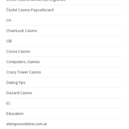
České Casino Paysafecard
CH
ChainLuck Casino
CIB
Cocoa Casino
Computers, Games
Crazy Tower Сasino
Dating Tips
Dazard Casino
EC
Education
elemporiodelvw.com.ar