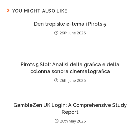
YOU MIGHT ALSO LIKE
Den tropiske ø-tema i Pirots 5
29th June 2026
Pirots 5 Slot: Analisi della grafica e della
colonna sonora cinematografica
26th June 2026
GambleZen UK Login: A Comprehensive Study
Report
20th May 2026