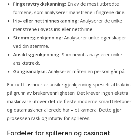
Fingeravtrykkskanning:
En av de mest utbredte
formene, som analyserer mønstrene i fingrene dine.
Iris- eller netthinneskanning:
Analyserer de unike
mønstrene i øyets iris eller netthinne.
Stemmegjenkjenning:
Analyserer unike egenskaper
ved din stemme.
Ansiktsgjenkjenning:
Som nevnt, analyserer unike
ansiktstrekk.
Gangeanalyse:
Analyserer måten en person går på.
For nettcasinoer er ansiktsgjenkjenning spesielt attraktivt
på grunn av brukervennligheten. Det krever ingen ekstra
maskinvare utover det de fleste moderne smarttelefoner
og datamaskiner allerede har – et kamera. Dette gjør
prosessen rask og intuitiv for spilleren.
Fordeler for spilleren og casinoet