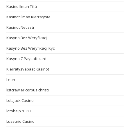
Kasino Ilman Tiliä
Kasinot Ilman Kierrätystä
Kasinot Netissä
Kasyno Bez Weryfikacji
Kasyno Bez Weryfikacji Kyc
Kasyno Z Paysafecard
Kierrätysvapaat Kasinot
Leon
listcrawler corpus christi
LolaJack Casino
lotohelp.ru 80
Lussurio Casino