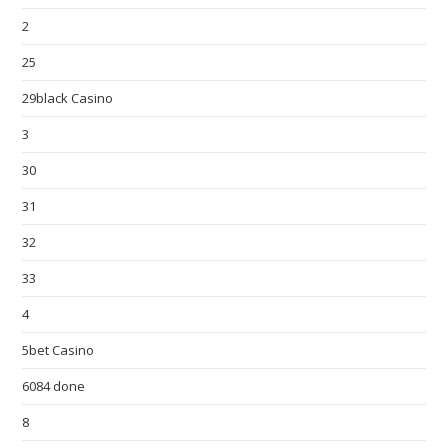
2
25
29black Casino
3
30
31
32
33
4
5bet Casino
6084 done
8