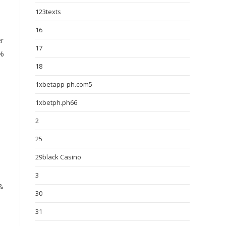
123texts
16
er
17
 %
18
1xbetapp-ph.com5
1xbetph.ph66
2
25
29black Casino
3
&
30
31