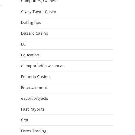
Computers, Games
Crazy Tower Сasino
Dating Tips
Dazard Casino
EC
Education
elemporiodelvw.com.ar
Emperia Casino
Entertainment
escort projects
Fast Payouts
first
Forex Trading