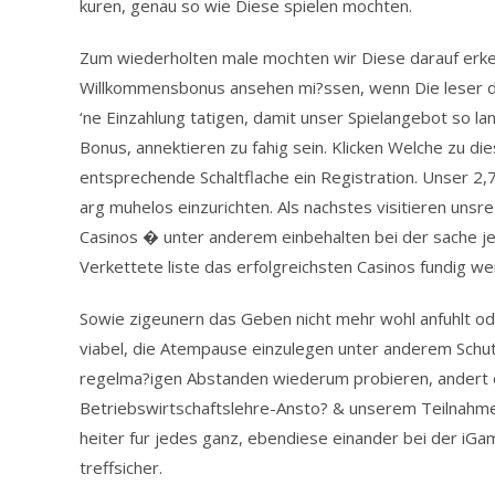
kuren, genau so wie Diese spielen mochten.
Zum wiederholten male mochten wir Diese darauf erke
Willkommensbonus ansehen mi?ssen, wenn Die leser die
‘ne Einzahlung tatigen, damit unser Spielangebot so 
Bonus, annektieren zu fahig sein. Klicken Welche zu die
entsprechende Schaltflache ein Registration. Unser 
arg muhelos einzurichten. Als nachstes visitieren unsr
Casinos � unter anderem einbehalten bei der sache je
Verkettete liste das erfolgreichsten Casinos fundig wer
Sowie zigeunern das Geben nicht mehr wohl anfuhlt od
viabel, die Atempause einzulegen unter anderem Schutz
regelma?igen Abstanden wiederum probieren, andert 
Betriebswirtschaftslehre-Ansto? & unserem Teilnahme
heiter fur jedes ganz, ebendiese einander bei der iGa
treffsicher.