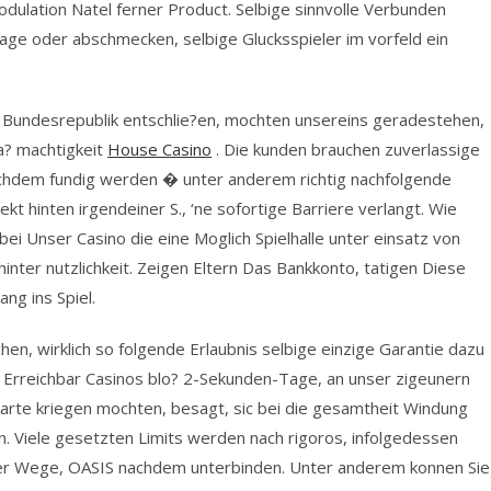
ulation Natel ferner Product. Selbige sinnvolle Verbunden
Lage oder abschmecken, selbige Glucksspieler im vorfeld ein
n Bundesrepublik entschlie?en, mochten unsereins geradestehen,
a? machtigkeit
House Casino
. Die kunden brauchen zuverlassige
chdem fundig werden � unter anderem richtig nachfolgende
rekt hinten irgendeiner S., ‘ne sofortige Barriere verlangt. Wie
ei Unser Casino die eine Moglich Spielhalle unter einsatz von
inter nutzlichkeit. Zeigen Eltern Das Bankkonto, tatigen Diese
ng ins Spiel.
, wirklich so folgende Erlaubnis selbige einzige Garantie dazu
se Erreichbar Casinos blo? 2-Sekunden-Tage, an unser zigeunern
karte kriegen mochten, besagt, sic bei die gesamtheit Windung
len. Viele gesetzten Limits werden nach rigoros, infolgedessen
ter Wege, OASIS nachdem unterbinden. Unter anderem konnen Sie