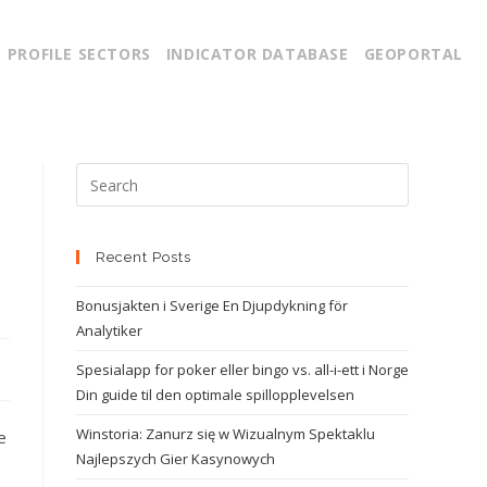
PROFILE SECTORS
INDICATOR DATABASE
GEOPORTAL
Recent Posts
Bonusjakten i Sverige En Djupdykning för
Analytiker
Spesialapp for poker eller bingo vs. all-i-ett i Norge
Din guide til den optimale spillopplevelsen
Winstoria: Zanurz się w Wizualnym Spektaklu
e
Najlepszych Gier Kasynowych