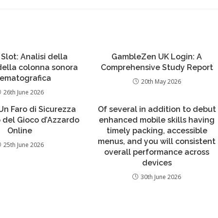
 Slot: Analisi della
GambleZen UK Login: A
 della colonna sonora
Comprehensive Study Report
nematografica
20th May 2026
26th June 2026
Un Faro di Sicurezza
Of several in addition to debut
 del Gioco d’Azzardo
enhanced mobile skills having
Online
timely packing, accessible
menus, and you will consistent
25th June 2026
overall performance across
devices
30th June 2026