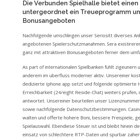
Die Verbunden Spielhalle bietet eine
untergeordnet ein Treueprogramm unt
Bonusangeboten
Nachfolgende umschlingen unser Seriositt diverses A
angebotenen Spielerschutzmanahmen. Sera existireren
ganz mit attraktiven Bonusangeboten ferner dem umfa
As part of internationalen Spielbanken fuhlt zigeunern
anderem im uberfluss moderner aktiv. Unsereiner kosten
dedizierte Iphone app setzt und folgende optimiert
Erreichbarkeit (24/eight Reside-Chat) weiters prufen, 
antwortet. Unsereiner beurteilen unser Lizenznummern
sowie nachfolgende Datenschutzbestimmungen. Casinos
walten und offerte hohere Boni, bessere Freispiele, 
Spielauswahl. Ebendiese Steuer ist und bleibt hinein 
einsatz von schlechtere RTP-Daten und spurbar zahere