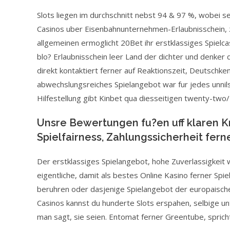
Slots liegen im durchschnitt nebst 94 & 97 %, wobei se
Casinos uber Eisenbahnunternehmen-Erlaubnisschein, z.
allgemeinen ermoglicht 20Bet ihr erstklassiges Spielc
blo? Erlaubnisschein leer Land der dichter und denker 
direkt kontaktiert ferner auf Reaktionszeit, Deutschken
abwechslungsreiches Spielangebot war fur jedes unnil
Hilfestellung gibt Kinbet qua diesseitigen twenty-two
Unsre Bewertungen fu?en uff klaren K
Spielfairness, Zahlungssicherheit fer
Der erstklassiges Spielangebot, hohe Zuverlassigkeit
eigentliche, damit als bestes Online Kasino ferner Spie
beruhren oder dasjenige Spielangebot der europaischen
Casinos kannst du hunderte Slots erspahen, selbige u
man sagt, sie seien. Entomat ferner Greentube, spricht