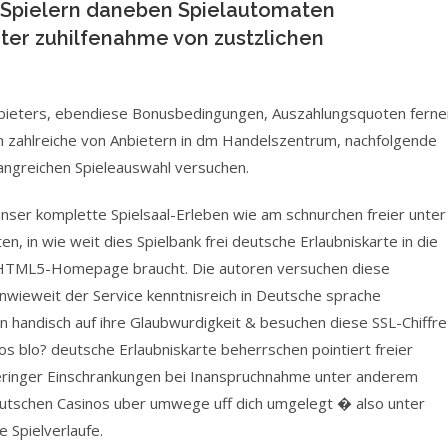
n Spielern daneben Spielautomaten
er zuhilfenahme von zustzlichen
nbieters, ebendiese Bonusbedingungen, Auszahlungsquoten ferne
 zahlreiche von Anbietern in dm Handelszentrum, nachfolgende
ngreichen Spieleauswahl versuchen.
 unser komplette Spielsaal-Erleben wie am schnurchen freier unter
, in wie weit dies Spielbank frei deutsche Erlaubniskarte in die
e HTML5-Homepage braucht. Die autoren versuchen diese
inwieweit der Service kenntnisreich in Deutsche sprache
 handisch auf ihre Glaubwurdigkeit & besuchen diese SSL-Chiffre
 blo? deutsche Erlaubniskarte beherrschen pointiert freier
geringer Einschrankungen bei Inanspruchnahme unter anderem
deutschen Casinos uber umwege uff dich umgelegt � also unter
 Spielverlaufe.