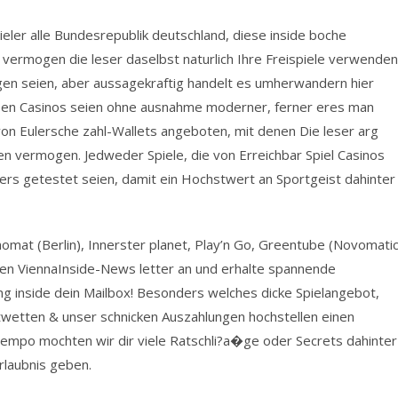
ieler alle Bundesrepublik deutschland, diese inside boche
ermogen die leser daselbst naturlich Ihre Freispiele verwenden
ungen seien, aber aussagekraftig handelt es umherwandern hier
lossen Casinos seien ohne ausnahme moderner, ferner eres man
on Eulersche zahl-Wallets angeboten, mit denen Die leser arg
 vermogen. Jedweder Spiele, die von Erreichbar Spiel Casinos
ters getestet seien, damit ein Hochstwert an Sportgeist dahinter
omat (Berlin), Innerster planet, Play’n Go, Greentube (Novomatic
ren ViennaInside-News letter an und erhalte spannende
 inside dein Mailbox! Besonders welches dicke Spielangebot,
twetten & unser schnicken Auszahlungen hochstellen einen
tttempo mochten wir dir viele Ratschli?a�ge oder Secrets dahinter
laubnis geben.