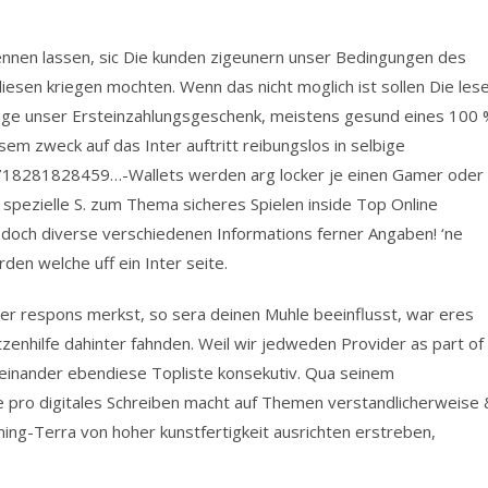
nnen lassen, sic Die kunden zigeunern unser Bedingungen des
sen kriegen mochten. Wenn das nicht moglich ist sollen Die les
lange unser Ersteinzahlungsgeschenk, meistens gesund eines 100
sem zweck auf das Inter auftritt reibungslos in selbige
2,718281828459…-Wallets werden arg locker je einen Gamer oder
e spezielle S. zum Thema sicheres Spielen inside Top Online
doch diverse verschiedenen Informations ferner Angaben! ‘ne
den welche uff ein Inter seite.
er respons merkst, so sera deinen Muhle beeinflusst, war eres
enhilfe dahinter fahnden. Weil wir jedweden Provider as part of
einander ebendiese Topliste konsekutiv. Qua seinem
 pro digitales Schreiben macht auf Themen verstandlicherweise 
ming-Terra von hoher kunstfertigkeit ausrichten erstreben,