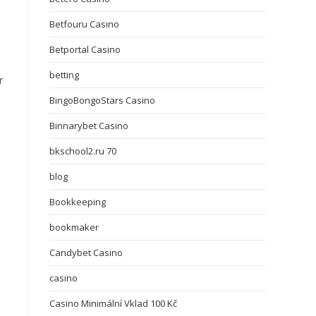
Betfouru Casino
Betportal Casino
betting
r
BingoBongoStars Casino
Binnarybet Casino
bkschool2.ru 70
blog
Bookkeeping
bookmaker
Candybet Casino
casino
Casino Minimální Vklad 100 Kč