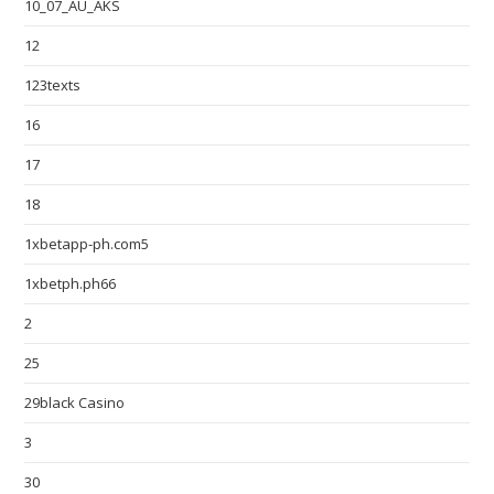
10_07_AU_AKS
12
123texts
16
17
18
1xbetapp-ph.com5
1xbetph.ph66
2
25
29black Casino
3
30