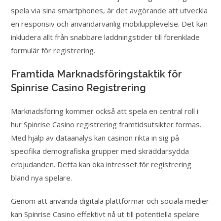
spela via sina smartphones, är det avgörande att utveckla
en responsiv och användarvänlig mobilupplevelse. Det kan
inkludera allt från snabbare laddningstider till förenklade
formulär för registrering.
Framtida Marknadsföringstaktik för
Spinrise Casino Registrering
Marknadsföring kommer också att spela en central roll i
hur Spinrise Casino registrering framtidsutsikter formas.
Med hjälp av dataanalys kan casinon rikta in sig på
specifika demografiska grupper med skräddarsydda
erbjudanden. Detta kan öka intresset för registrering
bland nya spelare.
Genom att använda digitala plattformar och sociala medier
kan Spinrise Casino effektivt nå ut till potentiella spelare