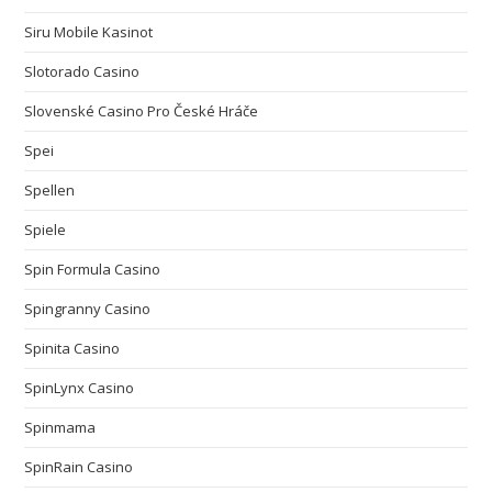
Siru Mobile Kasinot
Slotorado Casino
Slovenské Casino Pro České Hráče
Spei
Spellen
Spiele
Spin Formula Casino
Spingranny Casino
Spinita Casino
SpinLynx Casino
Spinmama
SpinRain Casino