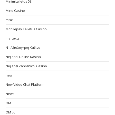
Minimitalletus 5E
Mino Casino
misc
Mobilepay Talletus Casino
my_texts
N1 Αξιολόγηση Καζίνο
Nejlepsi Online Kasina
Nejlepší Zahraniční Casino
new
New Video Chat Platform
News
OM
OM cc