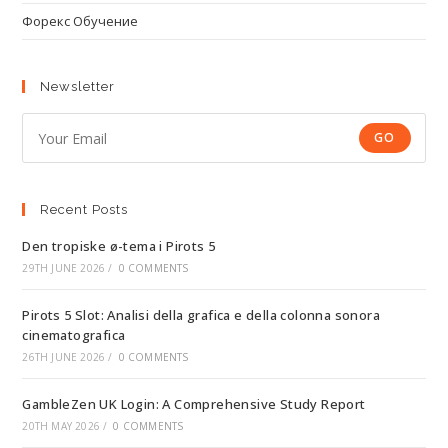
Форекс Обучение
Newsletter
GO
Recent Posts
Den tropiske ø-tema i Pirots 5
29TH JUNE 2026
/
0 COMMENTS
Pirots 5 Slot: Analisi della grafica e della colonna sonora
cinematografica
26TH JUNE 2026
/
0 COMMENTS
GambleZen UK Login: A Comprehensive Study Report
20TH MAY 2026
/
0 COMMENTS