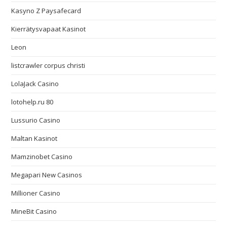
Kasyno Z Paysafecard
Kierrätysvapaat Kasinot
Leon
listcrawler corpus christi
LolaJack Casino
lotohelp.ru 80
Lussurio Casino
Maltan Kasinot
Mamzinobet Casino
Megapari New Casinos
Millioner Casino
MineBit Casino