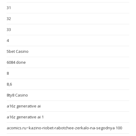
31
32
33
4
5bet Casino
6084 done
8
8,6
8ty8 Casino
a16z generative ai
a16z generative ai 1
acomics.ru~kazino-riobet-rabotchee-zerkalo-na-segodnya 100