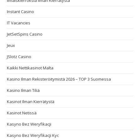
Ilmaiskierroksia Ilman Kierrätystä
Instant Casino
IT Vacancies
JetSetSpins Casino
Jeux
JSlotz Casino
Kaikki Nettikasinot Malta
Kasino Ilman Rekisteröitymistä 2026 – TOP 3 Suomessa
Kasino Ilman Tiliä
Kasinot Ilman Kierrätystä
Kasinot Netissä
Kasyno Bez Weryfikacji
Kasyno Bez Weryfikacji Kyc