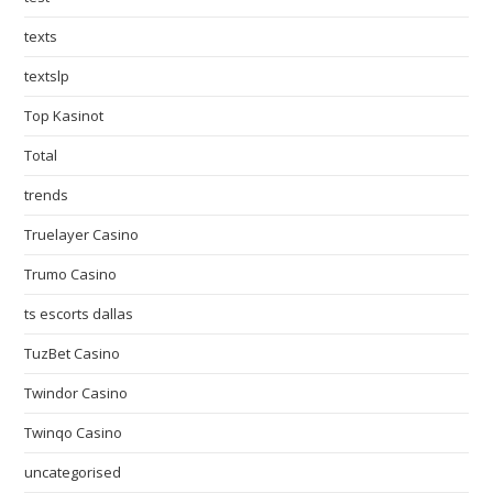
texts
textslp
Top Kasinot
Total
trends
Truelayer Casino
Trumo Casino
ts escorts dallas
TuzBet Casino
Twindor Casino
Twinqo Casino
uncategorised