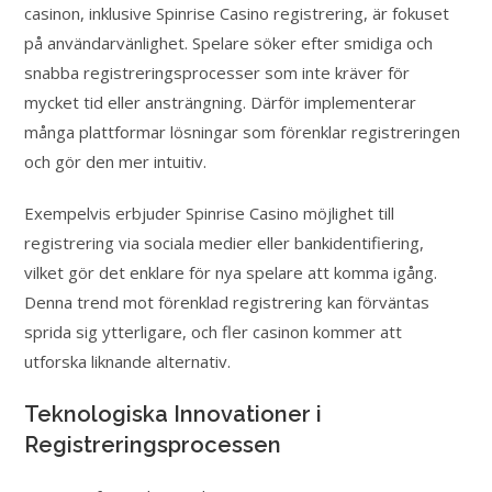
casinon, inklusive Spinrise Casino registrering, är fokuset
på användarvänlighet. Spelare söker efter smidiga och
snabba registreringsprocesser som inte kräver för
mycket tid eller ansträngning. Därför implementerar
många plattformar lösningar som förenklar registreringen
och gör den mer intuitiv.
Exempelvis erbjuder Spinrise Casino möjlighet till
registrering via sociala medier eller bankidentifiering,
vilket gör det enklare för nya spelare att komma igång.
Denna trend mot förenklad registrering kan förväntas
sprida sig ytterligare, och fler casinon kommer att
utforska liknande alternativ.
Teknologiska Innovationer i
Registreringsprocessen