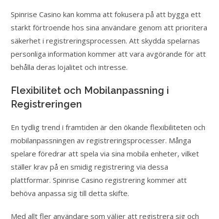
Spinrise Casino kan komma att fokusera på att bygga ett
starkt förtroende hos sina användare genom att prioritera
säkerhet i registreringsprocessen. Att skydda spelarnas
personliga information kommer att vara avgörande för att
behålla deras lojalitet och intresse.
Flexibilitet och Mobilanpassning i
Registreringen
En tydlig trend i framtiden är den ökande flexibiliteten och
mobilanpassningen av registreringsprocesser. Många
spelare föredrar att spela via sina mobila enheter, vilket
ställer krav på en smidig registrering via dessa
plattformar. Spinrise Casino registrering kommer att
behöva anpassa sig till detta skifte.
Med allt fler användare som väljer att registrera sig och