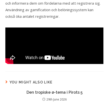
och informera dem om fördelarna med att registrera sig.
Användning av gamification och belöningssystem kan
också öka antalet registreringar.
YOU MIGHT ALSO LIKE
Den tropiske ø-tema i Pirots 5
29th June 2026