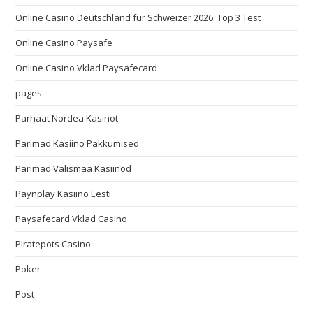
Online Casino Deutschland für Schweizer 2026: Top 3 Test
Online Casino Paysafe
Online Casino Vklad Paysafecard
pages
Parhaat Nordea Kasinot
Parimad Kasiino Pakkumised
Parimad Välismaa Kasiinod
Paynplay Kasiino Eesti
Paysafecard Vklad Casino
Piratepots Casino
Poker
Post