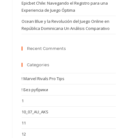
Epicbet Chile: Navegando el Registro para una
Experiencia de Juego Óptima
Ocean Blue y la Revolución del Juego Online en
República Dominicana Un Análisis Comparativo
Recent Comments
Categories
! Marvel Rivals Pro Tips
! Без рубрики
1
10_07_AU_AKS
11
12