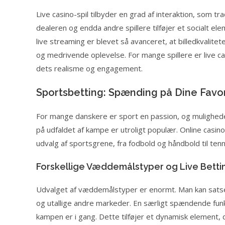
Live casino-spil tilbyder en grad af interaktion, som tr
dealeren og endda andre spillere tilføjer et socialt e
live streaming er blevet så avanceret, at billedkvalitet
og medrivende oplevelse. For mange spillere er live ca
dets realisme og engagement.
Sportsbetting: Spænding på Dine Favo
For mange danskere er sport en passion, og mulighe
på udfaldet af kampe er utroligt populær. Online casinoe
udvalg af sportsgrene, fra fodbold og håndbold til tenn
Forskellige Væddemålstyper og Live Betti
Udvalget af væddemålstyper er enormt. Man kan satse p
og utallige andre markeder. En særligt spændende fun
kampen er i gang. Dette tilføjer et dynamisk element, d