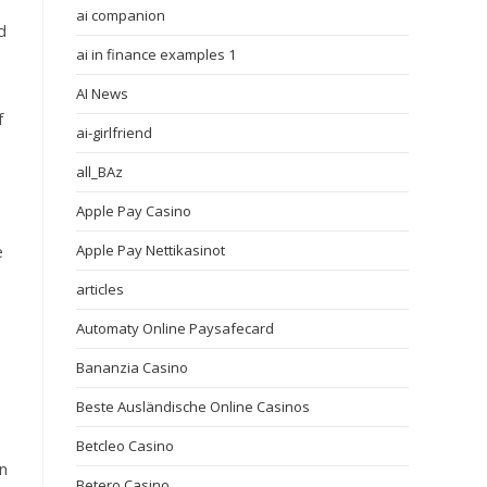
ai companion
d
ai in finance examples 1
AI News
f
ai-girlfriend
all_BAz
Apple Pay Casino
e
Apple Pay Nettikasinot
articles
Automaty Online Paysafecard
Bananzia Casino
Beste Ausländische Online Casinos
Betcleo Casino
en
Betero Casino