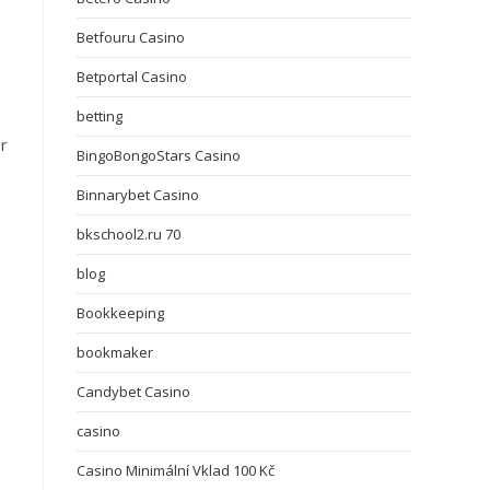
Betfouru Casino
Betportal Casino
betting
er
BingoBongoStars Casino
Binnarybet Casino
bkschool2.ru 70
blog
Bookkeeping
bookmaker
Candybet Casino
casino
Casino Minimální Vklad 100 Kč