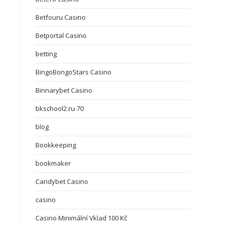
Betfouru Casino
Betportal Casino
betting
BingoBongoStars Casino
Binnarybet Casino
bkschool2.ru 70
blog
Bookkeeping
bookmaker
Candybet Casino
casino
Casino Minimální Vklad 100 Kč