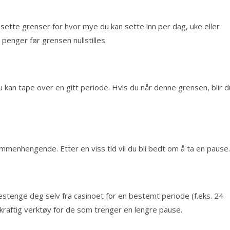
sette grenser for hvor mye du kan sette inn per dag, uke eller
penger før grensen nullstilles.
 kan tape over en gitt periode. Hvis du når denne grensen, blir d
mmenhengende. Etter en viss tid vil du bli bedt om å ta en pause.
testenge deg selv fra casinoet for en bestemt periode (f.eks. 24
kraftig verktøy for de som trenger en lengre pause.