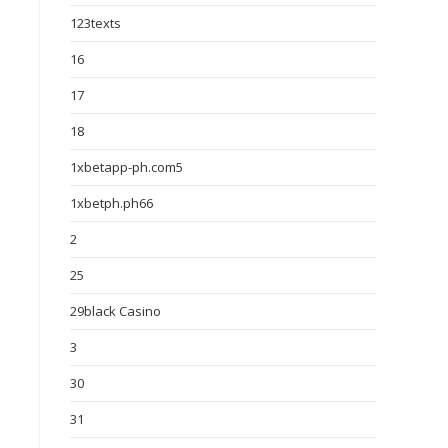
123texts
16
17
18
1xbetapp-ph.com5
1xbetph.ph66
2
25
29black Casino
3
30
31