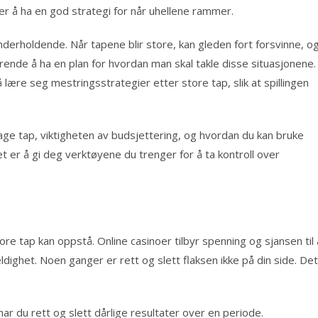
 er å ha en god strategi for når uhellene rammer.
underholdende. Når tapene blir store, kan gleden fort forsvinne, o
ende å ha en plan for hvordan man skal takle disse situasjonene.
lære seg mestringsstrategier etter store tap, slik at spillingen
 jage tap, viktigheten av budsjettering, og hvordan du kan bruke
et er å gi deg verktøyene du trenger for å ta kontroll over
tore tap kan oppstå. Online casinoer tilbyr spenning og sjansen til 
dighet. Noen ganger er rett og slett flaksen ikke på din side. Det
 du rett og slett dårlige resultater over en periode.