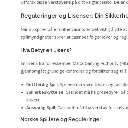
Utforsk disse verktøyene på ditt valgte casino. De er
Reguleringer og Lisenser: Din Sikkerh
Når du spiller på et online casino, er det viktig å vite
spillmyndigheter sikrer at casinoet følger lover og regler
Hva Betyr en Lisens?
En lisens fra for eksempel Malta Gaming Authority (M
gjennomgått grundige kontroller og forplikter seg til å 
Rettferdig Spill:
Spillene må være testet og sertifise
Spillerbeskyttelse:
Casinoet må ha prosedyrer på pl
sikkert.
Ansvarlig Spill:
Casinoet må tilby verktøy for ansvarli
Norske Spillere og Reguleringer