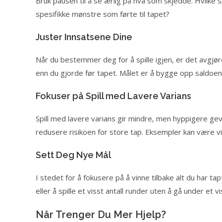
Bruk pausen til å se ærlig på hva som skjedde. Hvilke s
spesifikke mønstre som førte til tapet?
Juster Innsatsene Dine
Når du bestemmer deg for å spille igjen, er det avgjø
enn du gjorde før tapet. Målet er å bygge opp saldoen d
Fokuser på Spill med Lavere Varians
Spill med lavere varians gir mindre, men hyppigere gevi
redusere risikoen for store tap. Eksempler kan være vi
Sett Deg Nye Mål
I stedet for å fokusere på å vinne tilbake alt du har ta
eller å spille et visst antall runder uten å gå under et v
Når Trenger Du Mer Hjelp?