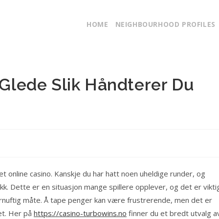
HOME
NEIGHBOURHOOD PROFILES
n Glede Slik Håndterer Du
et online casino. Kanskje du har hatt noen uheldige runder, og
ekk. Dette er en situasjon mange spillere opplever, og det er vikti
ornuftig måte. Å tape penger kan være frustrerende, men det er
et. Her på
https://casino-turbowins.no
finner du et bredt utvalg a