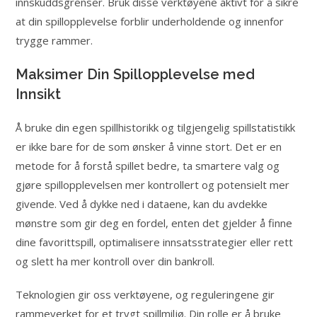
innskuddsgrenser. Bruk disse verktøyene aktivt for å sikre
at din spillopplevelse forblir underholdende og innenfor
trygge rammer.
Maksimer Din Spillopplevelse med
Innsikt
Å bruke din egen spillhistorikk og tilgjengelig spillstatistikk
er ikke bare for de som ønsker å vinne stort. Det er en
metode for å forstå spillet bedre, ta smartere valg og
gjøre spillopplevelsen mer kontrollert og potensielt mer
givende. Ved å dykke ned i dataene, kan du avdekke
mønstre som gir deg en fordel, enten det gjelder å finne
dine favorittspill, optimalisere innsatsstrategier eller rett
og slett ha mer kontroll over din bankroll.
Teknologien gir oss verktøyene, og reguleringene gir
rammeverket for et trygt spillmiljø. Din rolle er å bruke