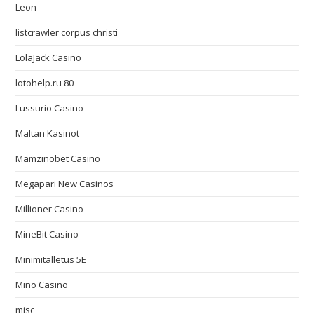
Leon
listcrawler corpus christi
LolaJack Casino
lotohelp.ru 80
Lussurio Casino
Maltan Kasinot
Mamzinobet Casino
Megapari New Casinos
Millioner Casino
MineBit Casino
Minimitalletus 5E
Mino Casino
misc