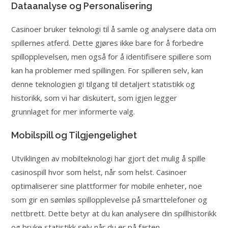
Dataanalyse og Personalisering
Casinoer bruker teknologi til å samle og analysere data om
spillernes atferd. Dette gjøres ikke bare for å forbedre
spillopplevelsen, men også for å identifisere spillere som
kan ha problemer med spillingen. For spilleren selv, kan
denne teknologien gi tilgang til detaljert statistikk og
historikk, som vi har diskutert, som igjen legger
grunnlaget for mer informerte valg.
Mobilspill og Tilgjengelighet
Utviklingen av mobilteknologi har gjort det mulig å spille
casinospill hvor som helst, når som helst. Casinoer
optimaliserer sine plattformer for mobile enheter, noe
som gir en sømløs spillopplevelse på smarttelefoner og
nettbrett. Dette betyr at du kan analysere din spillhistorikk
og bruke statistikk selv når du er på farten.