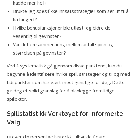
hadde mer hell?
Brukte jeg spesifikke innsatsstrategier som ser ut til å
ha fungert?
Hvilke bonusfunksjoner ble utløst, og bidro de
vesentlig til gevinsten?
Var det en sammenheng mellom antall spinn og
størrelsen på gevinsten?
Ved å systematisk gå gjennom disse punktene, kan du
begynne å identifisere hvilke spill, strategier og til og med
tidspunkter som har vært mest gunstige for deg. Dette
gir deg et solid grunnlag for å planlegge fremtidige
spilløkter.
Spillstatistikk Verktøyet for Informerte
Valg
Utover din personlige historikk, tilbyr de fleste