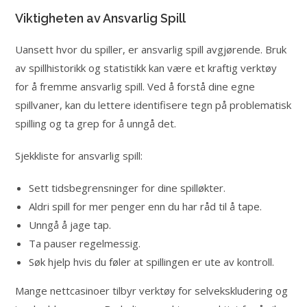
Viktigheten av Ansvarlig Spill
Uansett hvor du spiller, er ansvarlig spill avgjørende. Bruk
av spillhistorikk og statistikk kan være et kraftig verktøy
for å fremme ansvarlig spill. Ved å forstå dine egne
spillvaner, kan du lettere identifisere tegn på problematisk
spilling og ta grep for å unngå det.
Sjekkliste for ansvarlig spill:
Sett tidsbegrensninger for dine spilløkter.
Aldri spill for mer penger enn du har råd til å tape.
Unngå å jage tap.
Ta pauser regelmessig.
Søk hjelp hvis du føler at spillingen er ute av kontroll.
Mange nettcasinoer tilbyr verktøy for selvekskludering og