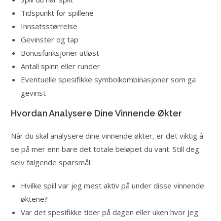
Tidspunkt for spillene
Innsatsstørrelse
Gevinster og tap
Bonusfunksjoner utløst
Antall spinn eller runder
Eventuelle spesifikke symbolkombinasjoner som ga
gevinst
Hvordan Analysere Dine Vinnende Økter
Når du skal analysere dine vinnende økter, er det viktig å
se på mer enn bare det totale beløpet du vant. Still deg
selv følgende spørsmål:
Hvilke spill var jeg mest aktiv på under disse vinnende
øktene?
Var det spesifikke tider på dagen eller uken hvor jeg