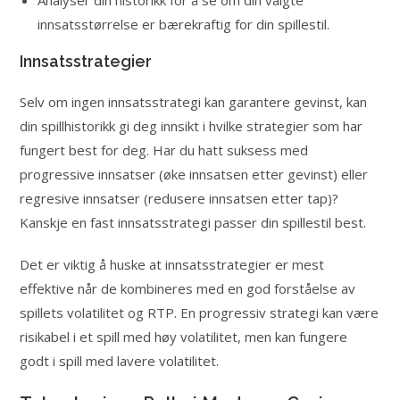
Analyser din historikk for å se om din valgte
innsatsstørrelse er bærekraftig for din spillestil.
Innsatsstrategier
Selv om ingen innsatsstrategi kan garantere gevinst, kan
din spillhistorikk gi deg innsikt i hvilke strategier som har
fungert best for deg. Har du hatt suksess med
progressive innsatser (øke innsatsen etter gevinst) eller
regresive innsatser (redusere innsatsen etter tap)?
Kanskje en fast innsatsstrategi passer din spillestil best.
Det er viktig å huske at innsatsstrategier er mest
effektive når de kombineres med en god forståelse av
spillets volatilitet og RTP. En progressiv strategi kan være
risikabel i et spill med høy volatilitet, men kan fungere
godt i spill med lavere volatilitet.