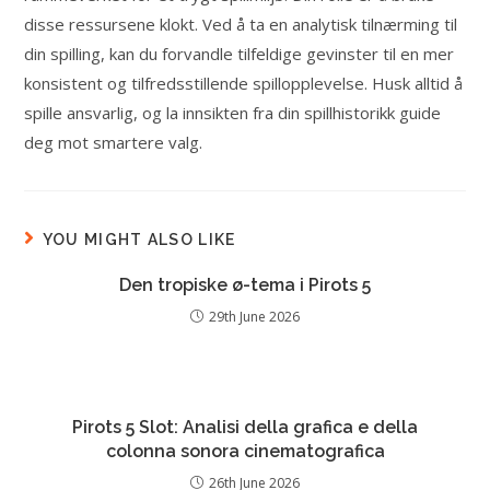
disse ressursene klokt. Ved å ta en analytisk tilnærming til
din spilling, kan du forvandle tilfeldige gevinster til en mer
konsistent og tilfredsstillende spillopplevelse. Husk alltid å
spille ansvarlig, og la innsikten fra din spillhistorikk guide
deg mot smartere valg.
YOU MIGHT ALSO LIKE
Den tropiske ø-tema i Pirots 5
29th June 2026
Pirots 5 Slot: Analisi della grafica e della
colonna sonora cinematografica
26th June 2026