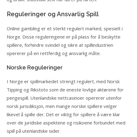
Reguleringer og Ansvarlig Spill
Online gambling er et sterkt regulert marked, spesielt i
Norge. Disse reguleringene er på plass for å beskytte
spillere, forhindre svindel og sikre at spillindustrien
opererer på en rettferdig og ansvarlig måte.
Norske Reguleringer
I Norge er spillmarkedet strengt regulert, med Norsk
Tipping og Rikstoto som de eneste lovlige aktørene for
pengespill. Utenlandske nettcasinoer opererer utenfor
norsk jurisdiksjon, men mange norske spillere velger
likevel å spille der. Det er viktig for spillere å være klar
over de juridiske aspektene og risikoene forbundet med
spill på utenlandske sider.