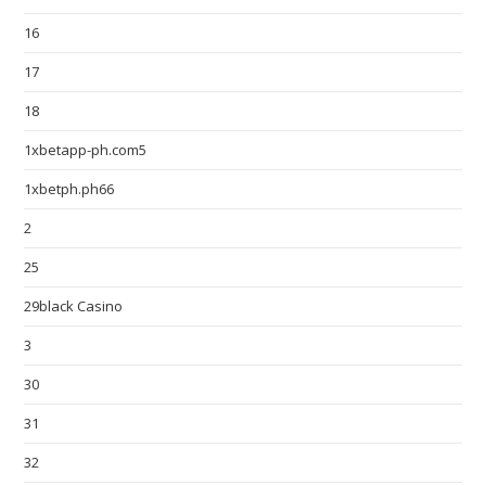
16
17
18
1xbetapp-ph.com5
1xbetph.ph66
2
25
29black Casino
3
30
31
32