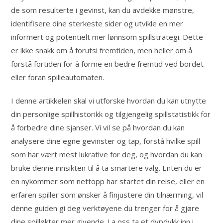
de som resulterte i gevinst, kan du avdekke mønstre,
identifisere dine sterkeste sider og utvikle en mer
informert og potentielt mer lønnsom spillstrategi. Dette
er ikke snakk om å forutsi fremtiden, men heller om å
forstå fortiden for å forme en bedre fremtid ved bordet
eller foran spilleautomaten.
I denne artikkelen skal vi utforske hvordan du kan utnytte
din personlige spillhistorikk og tilgjengelig spillstatistikk for
å forbedre dine sjanser. Vi vil se på hvordan du kan
analysere dine egne gevinster og tap, forstå hvilke spill
som har vært mest lukrative for deg, og hvordan du kan
bruke denne innsikten til å ta smartere valg. Enten du er
en nykommer som nettopp har startet din reise, eller en
erfaren spiller som ønsker å finjustere din tilnærming, vil
denne guiden gi deg verktøyene du trenger for å gjøre
dine spilløkter mer givende. La oss ta et dypdykk inn i