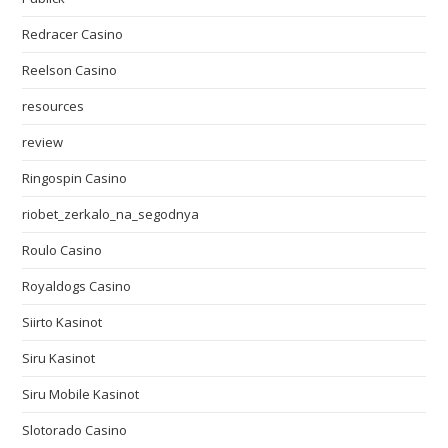
Redracer Casino
Reelson Casino
resources
review
Ringospin Casino
riobet_zerkalo_na_segodnya
Roulo Casino
Royaldogs Casino
Siirto Kasinot
Siru Kasinot
Siru Mobile Kasinot
Slotorado Casino