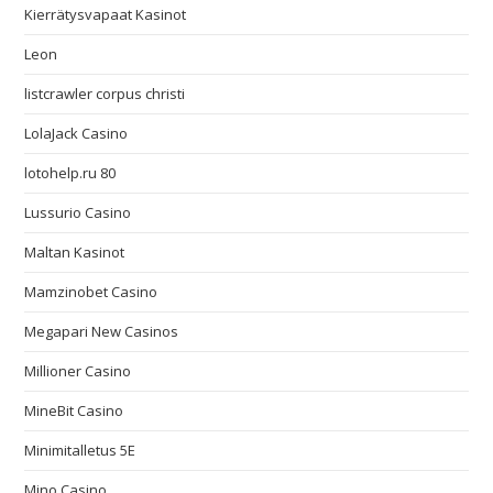
Kierrätysvapaat Kasinot
Leon
listcrawler corpus christi
LolaJack Casino
lotohelp.ru 80
Lussurio Casino
Maltan Kasinot
Mamzinobet Casino
Megapari New Casinos
Millioner Casino
MineBit Casino
Minimitalletus 5E
Mino Casino