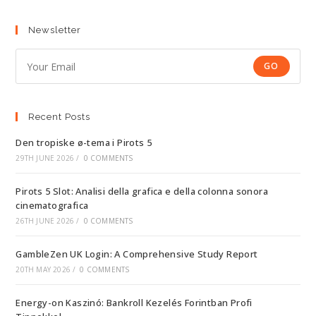
Newsletter
GO
Recent Posts
Den tropiske ø-tema i Pirots 5
29TH JUNE 2026
/
0 COMMENTS
Pirots 5 Slot: Analisi della grafica e della colonna sonora
cinematografica
26TH JUNE 2026
/
0 COMMENTS
GambleZen UK Login: A Comprehensive Study Report
20TH MAY 2026
/
0 COMMENTS
Energy-on Kaszinó: Bankroll Kezelés Forintban Profi