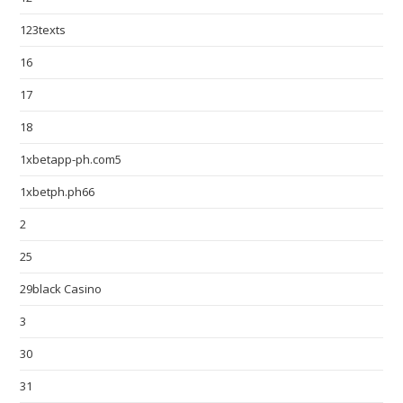
123texts
16
17
18
1xbetapp-ph.com5
1xbetph.ph66
2
25
29black Casino
3
30
31