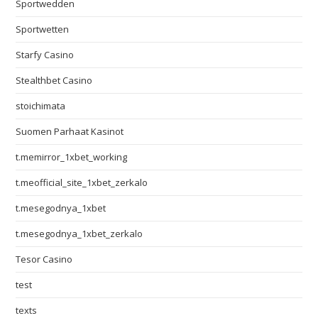
Sportwedden
Sportwetten
Starfy Casino
Stealthbet Casino
stoichimata
Suomen Parhaat Kasinot
t.memirror_1xbet_working
t.meofficial_site_1xbet_zerkalo
t.mesegodnya_1xbet
t.mesegodnya_1xbet_zerkalo
Tesor Casino
test
texts