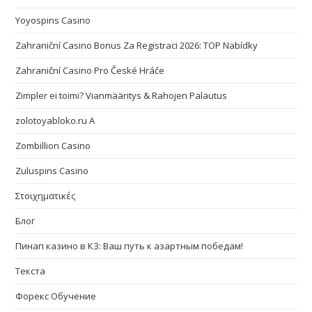
Yoyospins Casino
Zahraniční Casino Bonus Za Registraci 2026: TOP Nabídky
Zahraniční Casino Pro České Hráče
Zimpler ei toimi? Vianmääritys & Rahojen Palautus
zolotoyabloko.ru A
Zombillion Casino
Zuluspins Casino
Στοιχηματικές
Блог
Пинап казино в КЗ: Ваш путь к азартным победам!
Текста
Форекс Обучение