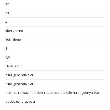
32
33
4
5bet Casino
6084 done
8
8,6
8ty8 Casino
a16z generative ai
a16z generative ai 1
acomics.ru~kazino-riobet-rabotchee-zerkalo-na-segodnya 100
adobe generative ai