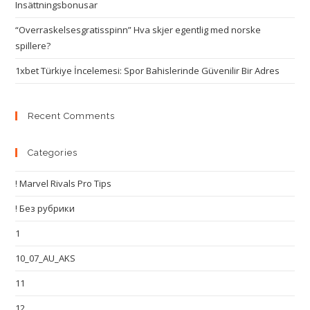
Insättningsbonusar
“Overraskelsesgratisspinn” Hva skjer egentlig med norske
spillere?
1xbet Türkiye İncelemesi: Spor Bahislerinde Güvenilir Bir Adres
Recent Comments
Categories
! Marvel Rivals Pro Tips
! Без рубрики
1
10_07_AU_AKS
11
12