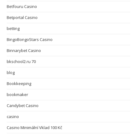
Betfouru Casino
Betportal Casino
betting
BingoBongoStars Casino
Binnarybet Casino
bkschool2.ru 70
blog
Bookkeeping
bookmaker
Candybet Casino
casino
Casino Minimální Vklad 100 Kč