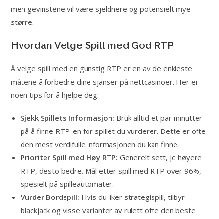
men gevinstene vil være sjeldnere og potensielt mye
større.
Hvordan Velge Spill med God RTP
Å velge spill med en gunstig RTP er en av de enkleste
måtene å forbedre dine sjanser på nettcasinoer. Her er
noen tips for å hjelpe deg:
Sjekk Spillets Informasjon:
Bruk alltid et par minutter
på å finne RTP-en for spillet du vurderer. Dette er ofte
den mest verdifulle informasjonen du kan finne.
Prioriter Spill med Høy RTP:
Generelt sett, jo høyere
RTP, desto bedre. Mål etter spill med RTP over 96%,
spesielt på spilleautomater.
Vurder Bordspill:
Hvis du liker strategispill, tilbyr
blackjack og visse varianter av rulett ofte den beste