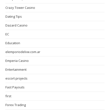
Crazy Tower Сasino
Dating Tips
Dazard Casino
EC
Education
elemporiodelvw.com.ar
Emperia Casino
Entertainment
escort projects
Fast Payouts
first
Forex Trading