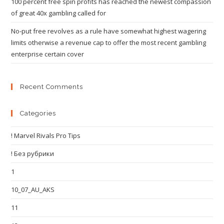
100 percent free spin profits has reached the newest compassion
of great 40x gambling called for
No-put free revolves as a rule have somewhat highest wagering
limits otherwise a revenue cap to offer the most recent gambling
enterprise certain cover
Recent Comments
Categories
! Marvel Rivals Pro Tips
! Без рубрики
1
10_07_AU_AKS
11