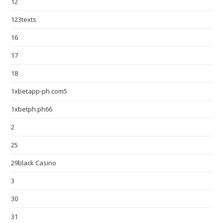
12
123texts
16
17
18
1xbetapp-ph.com5
1xbetph.ph66
2
25
29black Casino
3
30
31