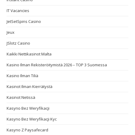
IT Vacancies
JetSetSpins Casino
Jeux
JSlotz Casino
Kaikki Nettikasinot Malta
Kasino Ilman Rekisteröitymistä 2026 – TOP 3 Suomessa
Kasino Ilman Tiliä
Kasinot Ilman Kierrätystä
Kasinot Netissä
Kasyno Bez Weryfikacji
Kasyno Bez Weryfikacji Kyc
Kasyno Z Paysafecard