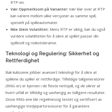
RTP-en.
Vær Oppmerksom på Varianter:
Vær klar over at RTP
kan variere mellom ulike versjoner av samme spill,
spesielt på spilleautomater.
Ikke Glem Volatilitet:
Mens RTP er viktig, bør du også
vurdere volatiliteten for å sikre at spillet passer din
spillestil og risikotoleranse.
Teknologi og Regulering: Sikkerhet og
Rettferdighet
Bak kulissene jobber avansert teknologi for å sikre at
spillene du spiller er rettferdige. Tilfeldige tallgeneratorer
(RNG-er) er kjernen i de fleste nettspill, og de sikrer at
hvert utfall er tilfeldig og uavhengig av tidligere resultater.
Disse RNG-ene blir regelmessig testet og sertifisert av
uavhengige tredjepartsrevisorer for å garantere