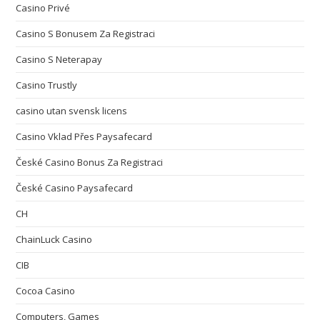
Casino Privé
Casino S Bonusem Za Registraci
Casino S Neterapay
Casino Trustly
casino utan svensk licens
Casino Vklad Přes Paysafecard
České Casino Bonus Za Registraci
České Casino Paysafecard
CH
ChainLuck Casino
CIB
Cocoa Casino
Computers, Games