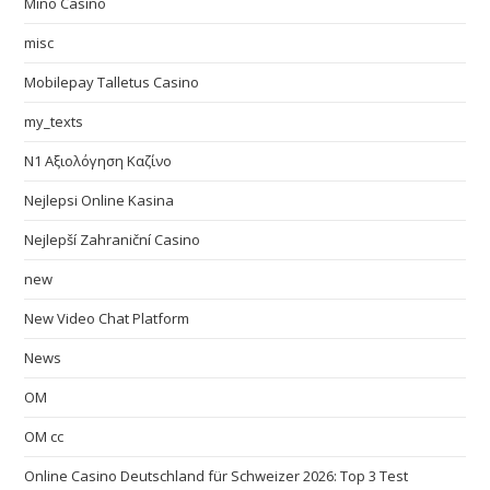
Mino Casino
misc
Mobilepay Talletus Casino
my_texts
N1 Αξιολόγηση Καζίνο
Nejlepsi Online Kasina
Nejlepší Zahraniční Casino
new
New Video Chat Platform
News
OM
OM cc
Online Casino Deutschland für Schweizer 2026: Top 3 Test