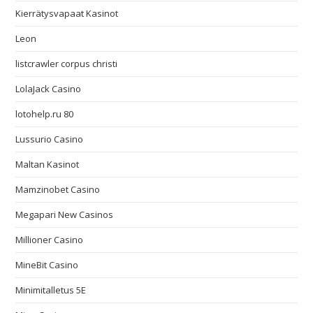
Kierrätysvapaat Kasinot
Leon
listcrawler corpus christi
LolaJack Casino
lotohelp.ru 80
Lussurio Casino
Maltan Kasinot
Mamzinobet Casino
Megapari New Casinos
Millioner Casino
MineBit Casino
Minimitalletus 5E