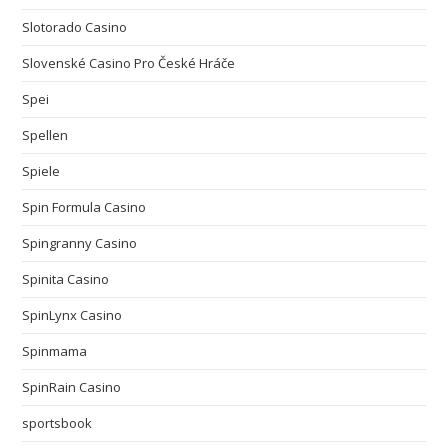
Slotorado Casino
Slovenské Casino Pro České Hráče
Spei
Spellen
Spiele
Spin Formula Casino
Spingranny Casino
Spinita Casino
SpinLynx Casino
Spinmama
SpinRain Casino
sportsbook