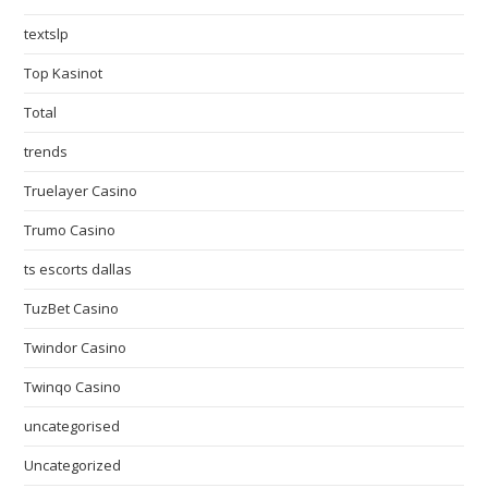
textslp
Top Kasinot
Total
trends
Truelayer Casino
Trumo Casino
ts escorts dallas
TuzBet Casino
Twindor Casino
Twinqo Casino
uncategorised
Uncategorized