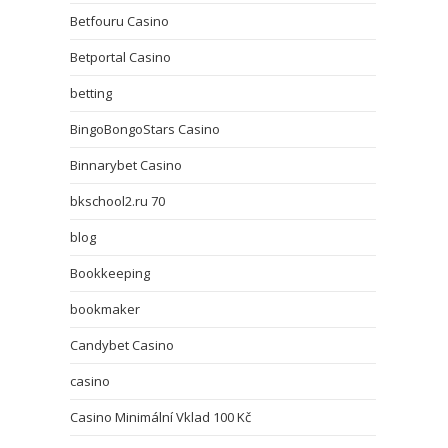
Betfouru Casino
Betportal Casino
betting
BingoBongoStars Casino
Binnarybet Casino
bkschool2.ru 70
blog
Bookkeeping
bookmaker
Candybet Casino
casino
Casino Minimální Vklad 100 Kč