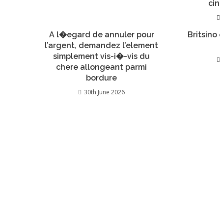
ci
A l�egard de annuler pour
Britsino
l’argent, demandez l’element
simplement vis-i�-vis du
chere allongeant parmi
bordure
30th June 2026