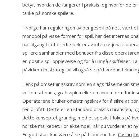
betyr, hvordan de fungerer i praksis, og hvorfor de er 
tanke på norske spillere.
I Norge har reguleringen av pengespill på nett vært et
monopol på visse former for spill, har det internasjona
har tilgang til et bredt spekter av internasjonale op
spillere samhandler med bonuser fra disse operatørene
en positiv spillopplevelse og for å unngå skuffelser. 
påvirker din strategi. Vi vil også se på hvordan teknolo
Tenk på omsetningskrav som en slags “låsemekanisme”
velkomstbonus, gratisspinn eller en annen form for ins
Operatørene bruker omsetningskrav for å sikre at bonuse
ren profitt. Dette er en standard praksis i bransjen, og 
dette konseptet grundig, med et spesielt fokus på hvo
norske markedet. For eksempel, når du vurderer et nytt
En god start kan være å se på tilbudene hos
Casino Ju