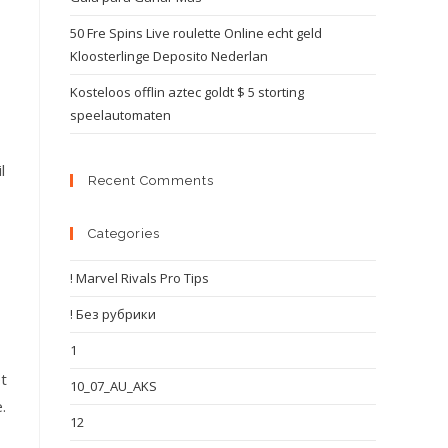
50 Fre Spins Live roulette Online echt geld
Kloosterlinge Deposito Nederlan
Kosteloos offlin aztec goldt $ 5 storting
speelautomaten
l
Recent Comments
Categories
! Marvel Rivals Pro Tips
! Без рубрики
1
et
10_07_AU_AKS
.
12