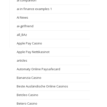
ai companion
ai in finance examples 1
AI News
ai-girlfriend
all_BAz
Apple Pay Casino
Apple Pay Nettikasinot
articles
Automaty Online Paysafecard
Bananzia Casino
Beste Ausländische Online Casinos
Betcleo Casino
Betero Casino