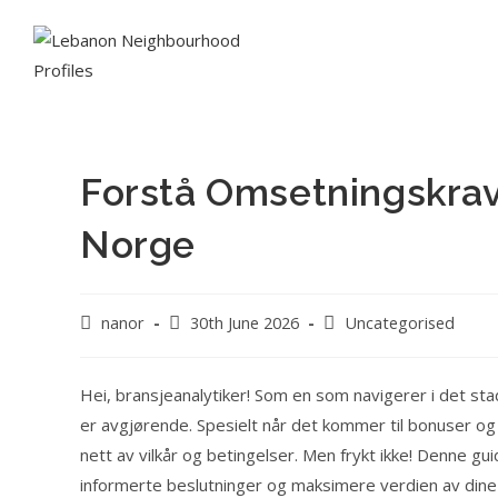
Forstå Omsetningskrav: 
Norge
nanor
30th June 2026
Uncategorised
Hei, bransjeanalytiker! Som en som navigerer i det stad
er avgjørende. Spesielt når det kommer til bonuser o
nett av vilkår og betingelser. Men frykt ikke! Denne guid
informerte beslutninger og maksimere verdien av dine sp