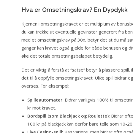
Hva er Omsetningskrav? En Dypdykk
Kjernen i omsetningskravet er et multiplum av bonusb
du kan trekke ut eventuelle gevinster generert fra bo
med et omsetningskrav på 30x, betyr det at du må sats
ganger kan kravet også gjelde for både bonusen og dit
øke det totale omsetningsbeløpet betydelig.
Det er viktig å forstå at “satse” betyr å plassere spill
det til å oppfylle omsetningskravet. Ulike spill bidrar o
overses. For eksempel:
Spilleautomater:
Bidrar vanligvis 100% til omsetni
kr mot kravet.
Bordspill (som Blackjack og Roulette):
Bidrar oft
100 kr på blackjack kan derfor bare telle som 10-20
Live Casino-spill:
Kan variere, men bidrar ofte ogs