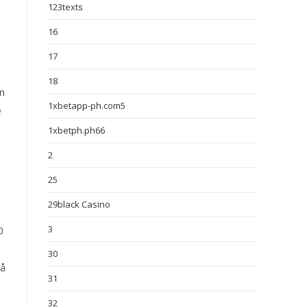
123texts
16
17
18
en
1xbetapp-ph.com5
e
1xbetph.ph66
2
25
29black Casino
3
0
30
på
31
32