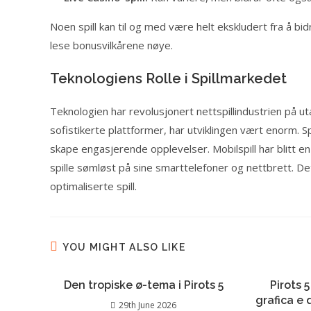
Noen spill kan til og med være helt ekskludert fra å bid
lese bonusvilkårene nøye.
Teknologiens Rolle i Spillmarkedet
Teknologien har revolusjonert nettspillindustrien på ut
sofistikerte plattformer, har utviklingen vært enorm. Spi
skape engasjerende opplevelser. Mobilspill har blitt e
spille sømløst på sine smarttelefoner og nettbrett. De
optimaliserte spill.
YOU MIGHT ALSO LIKE
Den tropiske ø-tema i Pirots 5
Pirots 5
grafica e
29th June 2026