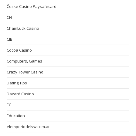
České Casino Paysafecard
CH
ChainLuck Casino
CIB
Cocoa Casino
Computers, Games
Crazy Tower Сasino
Dating Tips
Dazard Casino
EC
Education
elemporiodelvw.com.ar