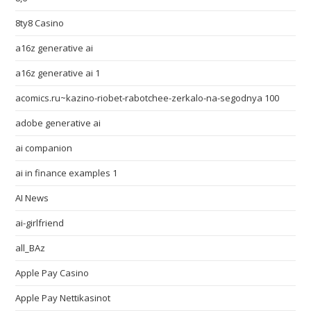
8ty8 Casino
a16z generative ai
a16z generative ai 1
acomics.ru~kazino-riobet-rabotchee-zerkalo-na-segodnya 100
adobe generative ai
ai companion
ai in finance examples 1
AI News
ai-girlfriend
all_BAz
Apple Pay Casino
Apple Pay Nettikasinot