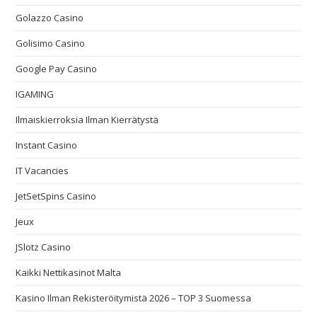
Golazzo Casino
Golisimo Casino
Google Pay Casino
IGAMING
Ilmaiskierroksia Ilman Kierrätystä
Instant Casino
IT Vacancies
JetSetSpins Casino
Jeux
JSlotz Casino
Kaikki Nettikasinot Malta
Kasino Ilman Rekisteröitymistä 2026 – TOP 3 Suomessa