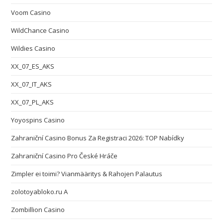
Voom Casino
WildChance Casino
Wildies Casino
XX_07_ES_AKS
XX_07_IT_AKS
XX_07_PL_AKS
Yoyospins Casino
Zahraniční Casino Bonus Za Registraci 2026: TOP Nabídky
Zahraniční Casino Pro České Hráče
Zimpler ei toimi? Vianmääritys & Rahojen Palautus
zolotoyabloko.ru A
Zombillion Casino