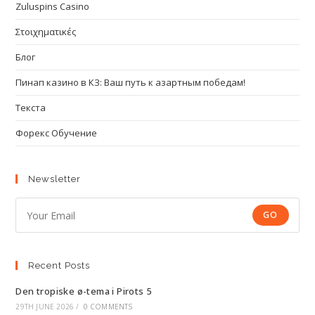
Zuluspins Casino
Στοιχηματικές
Блог
Пинап казино в КЗ: Ваш путь к азартным победам!
Текста
Форекс Обучение
Newsletter
GO
Recent Posts
Den tropiske ø-tema i Pirots 5
29TH JUNE 2026
/
0 COMMENTS