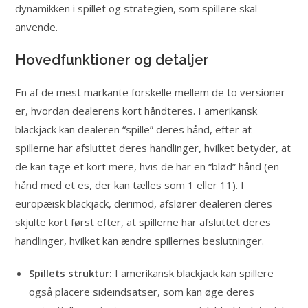
dynamikken i spillet og strategien, som spillere skal
anvende.
Hovedfunktioner og detaljer
En af de mest markante forskelle mellem de to versioner
er, hvordan dealerens kort håndteres. I amerikansk
blackjack kan dealeren “spille” deres hånd, efter at
spillerne har afsluttet deres handlinger, hvilket betyder, at
de kan tage et kort mere, hvis de har en “blød” hånd (en
hånd med et es, der kan tælles som 1 eller 11). I
europæisk blackjack, derimod, afslører dealeren deres
skjulte kort først efter, at spillerne har afsluttet deres
handlinger, hvilket kan ændre spillernes beslutninger.
Spillets struktur:
I amerikansk blackjack kan spillere
også placere sideindsatser, som kan øge deres