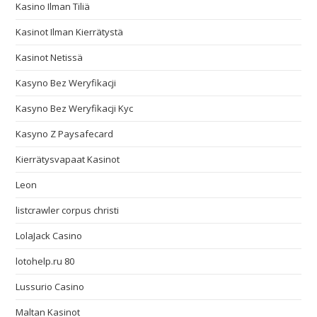
Kasino Ilman Tiliä
Kasinot Ilman Kierrätystä
Kasinot Netissä
Kasyno Bez Weryfikacji
Kasyno Bez Weryfikacji Kyc
Kasyno Z Paysafecard
Kierrätysvapaat Kasinot
Leon
listcrawler corpus christi
LolaJack Casino
lotohelp.ru 80
Lussurio Casino
Maltan Kasinot