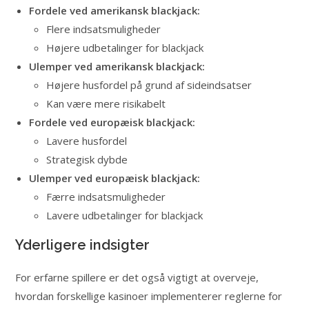
Fordele ved amerikansk blackjack:
Flere indsatsmuligheder
Højere udbetalinger for blackjack
Ulemper ved amerikansk blackjack:
Højere husfordel på grund af sideindsatser
Kan være mere risikabelt
Fordele ved europæisk blackjack:
Lavere husfordel
Strategisk dybde
Ulemper ved europæisk blackjack:
Færre indsatsmuligheder
Lavere udbetalinger for blackjack
Yderligere indsigter
For erfarne spillere er det også vigtigt at overveje,
hvordan forskellige kasinoer implementerer reglerne for