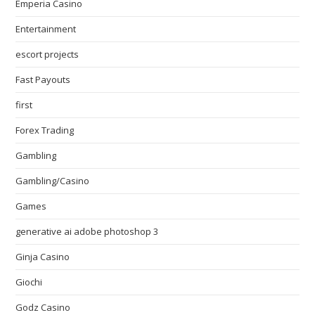
Emperia Casino
Entertainment
escort projects
Fast Payouts
first
Forex Trading
Gambling
Gambling/Casino
Games
generative ai adobe photoshop 3
Ginja Casino
Giochi
Godz Casino