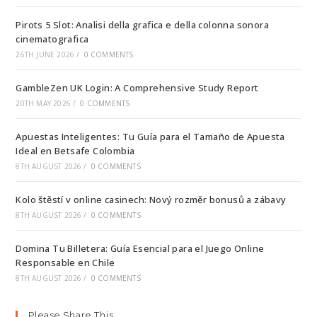
Pirots 5 Slot: Analisi della grafica e della colonna sonora
cinematografica
26TH JUNE 2026
/
0 COMMENTS
GambleZen UK Login: A Comprehensive Study Report
20TH MAY 2026
/
0 COMMENTS
Apuestas Inteligentes: Tu Guía para el Tamaño de Apuesta
Ideal en Betsafe Colombia
8TH AUGUST 2026
/
0 COMMENTS
Kolo štěstí v online casinech: Nový rozměr bonusů a zábavy
8TH AUGUST 2026
/
0 COMMENTS
Domina Tu Billetera: Guía Esencial para el Juego Online
Responsable en Chile
8TH AUGUST 2026
/
0 COMMENTS
Please Share This