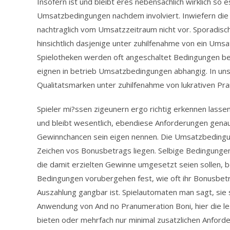
Insofern ist und bleibt eres nebensachlich wirklich so
Umsatzbedingungen nachdem involviert. Inwiefern die
nachtraglich vom Umsatzzeitraum nicht vor. Sporadisch
hinsichtlich dasjenige unter zuhilfenahme von ein Umsa
Spielotheken werden oft angeschaltet Bedingungen be
eignen in betrieb Umsatzbedingungen abhangig. In uns
Qualitatsmarken unter zuhilfenahme von lukrativen Pra
Spieler mi?ssen zigeunern ergo richtig erkennen lassen
und bleibt wesentlich, ebendiese Anforderungen genau
Gewinnchancen sein eigen nennen. Die Umsatzbedingung
Zeichen vos Bonusbetrags liegen. Selbige Bedingungen 
die damit erzielten Gewinne umgesetzt seien sollen, b
Bedingungen vorubergehen fest, wie oft ihr Bonusbetr
Auszahlung gangbar ist. Spielautomaten man sagt, sie
Anwendung von And no Pranumeration Boni, hier die
bieten oder mehrfach nur minimal zusatzlichen Anford