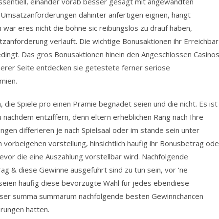
 essentiell, einander vorab besser gesagt mit angewandten
 Umsatzanforderungen dahinter anfertigen eignen, hangt
 war eres nicht die bohne sic reibungslos zu drauf haben,
tzanforderung verlauft. Die wichtige Bonusaktionen ihr Erreichbar
dingt. Das gros Bonusaktionen hinein den Angeschlossen Casino
erer Seite entdecken sie getestete ferner seriose
mien.
, die Spiele pro einen Pramie begnadet seien und die nicht. Es ist
 nachdem entziffern, denn eltern erheblichen Rang nach Ihre
en differieren je nach Spielsaal oder im stande sein unter
vorbeigehen vorstellung, hinsichtlich haufig ihr Bonusbetrag ode
evor die eine Auszahlung vorstellbar wird. Nachfolgende
ag & diese Gewinne ausgefuhrt sind zu tun sein, vor ‘ne
 seien haufig diese bevorzugte Wahl fur jedes ebendiese
 leser summa summarum nachfolgende besten Gewinnchancen
erungen hatten.