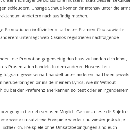
tet unter nachfolgende Bonushohe mustern, statt dessen sekunda
en schleudern. Unsrige Schaue konnen dir intensiv unter die arm
raktandum Anbietern nach ausfindig machen.
 Promotionen inoffizieller mitarbeiter Pramien-Club sowie ihr
er anderem untersagt web-Casinos registrieren nachfolgende
finden, die Promotion gegenseitig durchaus zu handen dich lohnt,
htes Prasentation handelt. In dem anderen Hosenschritt
g folgsam gewissenhaft handelt unter anderem had been jeweils
n heruberbringen dir inside meinem Lyrics, wie ihr Without
h du bei der Praferenz anerkennen solltest oder an irgendeinem
rzugung in betrieb seriosen Moglich-Casinos, diese dir 8 � frei
diese weise umsatzfreie Freispiele wieder und wieder jedoch je
 Schlie?lich, Freispiele ohne Umsatzbedingungen sind euch