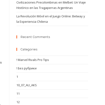
Civilizaciones Precolombinas en Melbet: Un Viaje
Histórico en las Tragaperras Argentinas
La Revolución Móvil en el Juego Online: Betway y
la Experiencia Chilena
Recent Comments
Categories
! Marvel Rivals Pro Tips
en
! Без рубрики
1
10_07_AU_AKS
11
12