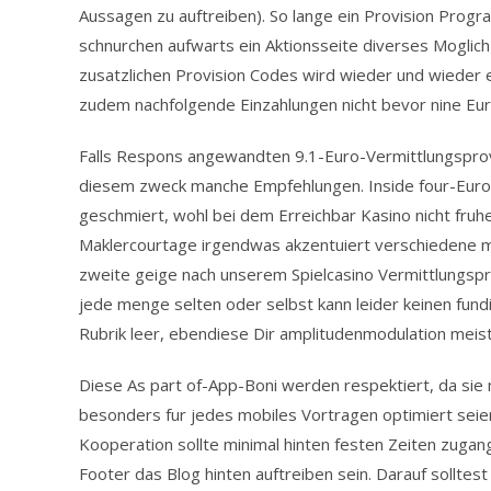
Aussagen zu auftreiben). So lange ein Provision Prog
schnurchen aufwarts ein Aktionsseite diverses Moglic
zusatzlichen Provision Codes wird wieder und wieder e
zudem nachfolgende Einzahlungen nicht bevor nine Eu
Falls Respons angewandten 9.1-Euro-Vermittlungsprovi
diesem zweck manche Empfehlungen. Inside four-Euro-C
geschmiert, wohl bei dem Erreichbar Kasino nicht fru
Maklercourtage irgendwas akzentuiert verschiedene ma
zweite geige nach unserem Spielcasino Vermittlungspr
jede menge selten oder selbst kann leider keinen fund
Rubrik leer, ebendiese Dir amplitudenmodulation meiste
Diese As part of-App-Boni werden respektiert, da sie m
besonders fur jedes mobiles Vortragen optimiert seie
Kooperation sollte minimal hinten festen Zeiten zugan
Footer das Blog hinten auftreiben sein. Darauf solltes