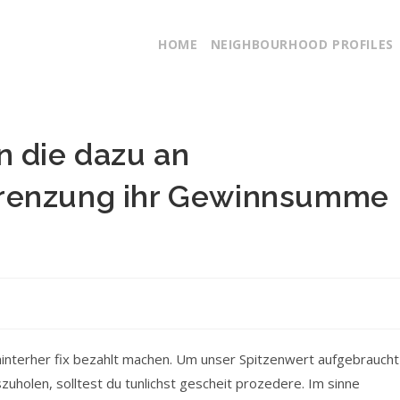
HOME
NEIGHBOURHOOD PROFILES
n die dazu an
grenzung ihr Gewinnsumme
 hinterher fix bezahlt machen. Um unser Spitzenwert aufgebraucht
uholen, solltest du tunlichst gescheit prozedere. Im sinne