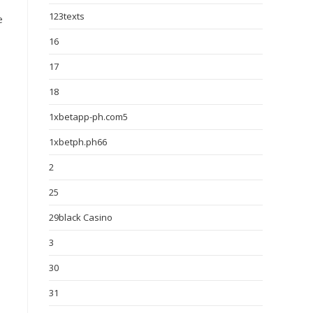
r
123texts
e
16
17
18
1xbetapp-ph.com5
1xbetph.ph66
2
25
29black Casino
3
30
31