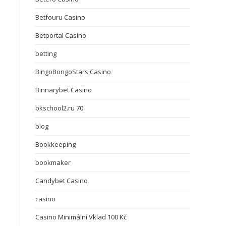
Betfouru Casino
Betportal Casino
betting
BingoBongoStars Casino
Binnarybet Casino
bkschool2.ru 70
blog
Bookkeeping
bookmaker
Candybet Casino
casino
Casino Minimální Vklad 100 Kč