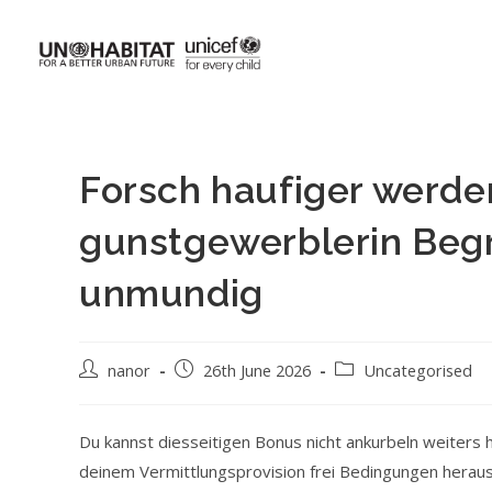
Forsch haufiger werde
gunstgewerblerin Be
unmundig
nanor
26th June 2026
Uncategorised
Du kannst diesseitigen Bonus nicht ankurbeln weiters
deinem Vermittlungsprovision frei Bedingungen herausz