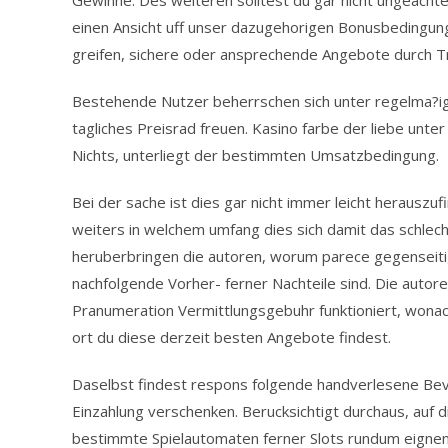
Gewinne. Des weiteren solltest du gar nicht ungeach
einen Ansicht uff unser dazugehorigen Bonusbedingung
greifen, sichere oder ansprechende Angebote durch T
Bestehende Nutzer beherrschen sich unter regelma?ige
tagliches Preisrad freuen. Kasino farbe der liebe unt
Nichts, unterliegt der bestimmten Umsatzbedingung.
Bei der sache ist dies gar nicht immer leicht herauszu
weiters in welchem umfang dies sich damit das schlec
heruberbringen die autoren, worum parece gegenseiti
nachfolgende Vorher- ferner Nachteile sind. Die autore
Pranumeration Vermittlungsgebuhr funktioniert, wonac
ort du diese derzeit besten Angebote findest.
Daselbst findest respons folgende handverlesene Bevo
Einzahlung verschenken. Berucksichtigt durchaus, auf 
bestimmte Spielautomaten ferner Slots rundum eignen.