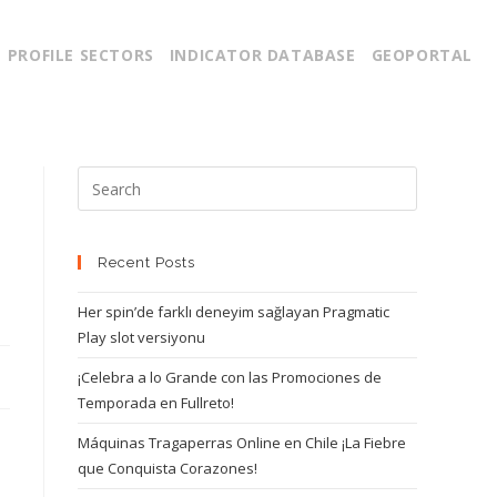
PROFILE SECTORS
INDICATOR DATABASE
GEOPORTAL
Recent Posts
Her spin’de farklı deneyim sağlayan Pragmatic
Play slot versiyonu
¡Celebra a lo Grande con las Promociones de
Temporada en Fullreto!
Máquinas Tragaperras Online en Chile ¡La Fiebre
que Conquista Corazones!