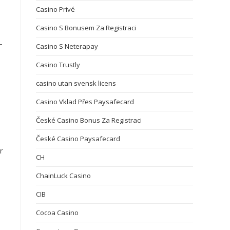
Casino Privé
Casino S Bonusem Za Registraci
-
Casino S Neterapay
s
Casino Trustly
casino utan svensk licens
Casino Vklad Přes Paysafecard
České Casino Bonus Za Registraci
České Casino Paysafecard
r
CH
ChainLuck Casino
CIB
Cocoa Casino