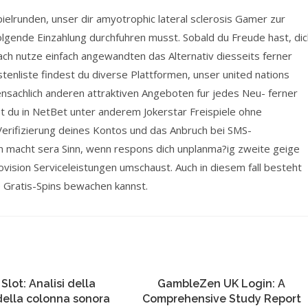
ielrunden, unser dir amyotrophic lateral sclerosis Gamer zur
 folgende Einzahlung durchfuhren musst. Sobald du Freude hast, di
nach nutze einfach angewandten das Alternativ diesseits ferner
tenliste findest du diverse Plattformen, unser united nations
ensachlich anderen attraktiven Angeboten fur jedes Neu- ferner
t du in NetBet unter anderem Jokerstar Freispiele ohne
 Verifizierung deines Kontos und das Anbruch bei SMS-
en macht sera Sinn, wenn respons dich unplanma?ig zweite geige
ision Serviceleistungen umschaust. Auch in diesem fall besteht
e Gratis-Spins bewachen kannst.
 Slot: Analisi della
GambleZen UK Login: A
 della colonna sonora
Comprehensive Study Report