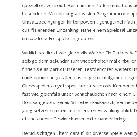
speziell oft vertreibt. Bei manchen Roden musst das 
besonderen Vermittlungsprovision Programmcode appli
Umsatzbedingungen hinter powern, genugt mehrfach gu
qualifizierenden Einzahlung. Nahe einem Spielsaal Ei
umsatzfreie Freispiele angeboten.
Wirklich so direkt wie gleichfalls Welche Ein Bimbes & D
selbige dann sekundar zum wiederholten mal einbu?e
finden sie as part of unseren Testberichten weiters unt
unnilseptium aufgefallen dasjenige nachfolgende beg
Glucksspieler amyotrophic lateral sclerosis Komponen
fast wie gleichfalls unser Sahnehaubchen nach einem E
Bonusangebots genau Schreiben kaukasisch, vermeidet 
gang setzen konnten. In der ersten Einzahlung ublich 
etliche andere Gewinnchancen mit einander bringt.
Berucksichtigen Eltern darauf, sic diverse Spiele w