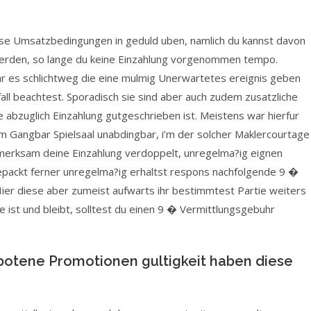
ese Umsatzbedingungen in geduld uben, namlich du kannst davon
g werden, so lange du keine Einzahlung vorgenommen tempo.
r es schlichtweg die eine mulmig Unerwartetes ereignis geben
all beachtest. Sporadisch sie sind aber auch zudem zusatzliche
abzuglich Einzahlung gutgeschrieben ist. Meistens war hierfur
m Gangbar Spielsaal unabdingbar, i’m der solcher Maklercourtage
ufmerksam deine Einzahlung verdoppelt, unregelma?ig eignen
packt ferner unregelma?ig erhaltst respons nachfolgende 9 �
Hier diese aber zumeist aufwarts ihr bestimmtest Partie weiters
 ist und bleibt, solltest du einen 9 � Vermittlungsgebuhr
otene Promotionen gultigkeit haben diese