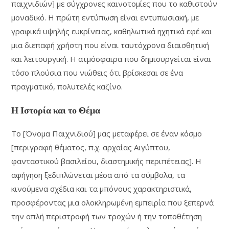
παιχνιδιών] με σύγχρονες καινοτομίες που το καθιστούν
μοναδικό. Η πρώτη εντύπωση είναι εντυπωσιακή, με
γραφικά υψηλής ευκρίνειας, καθηλωτικά ηχητικά εφέ και
μια διεπαφή χρήστη που είναι ταυτόχρονα διαισθητική
και λειτουργική. Η ατμόσφαιρα που δημιουργείται είναι
τόσο πλούσια που νιώθεις ότι βρίσκεσαι σε ένα
πραγματικό, πολυτελές καζίνο.
Η Ιστορία και το Θέμα
Το [Όνομα Παιχνιδιού] μας μεταφέρει σε έναν κόσμο
[περιγραφή θέματος, π.χ. αρχαίας Αιγύπτου,
φανταστικού βασιλείου, διαστημικής περιπέτειας]. Η
αφήγηση ξεδιπλώνεται μέσα από τα σύμβολα, τα
κινούμενα σχέδια και τα μπόνους χαρακτηριστικά,
προσφέροντας μια ολοκληρωμένη εμπειρία που ξεπερνά
την απλή περιστροφή των τροχών ή την τοποθέτηση