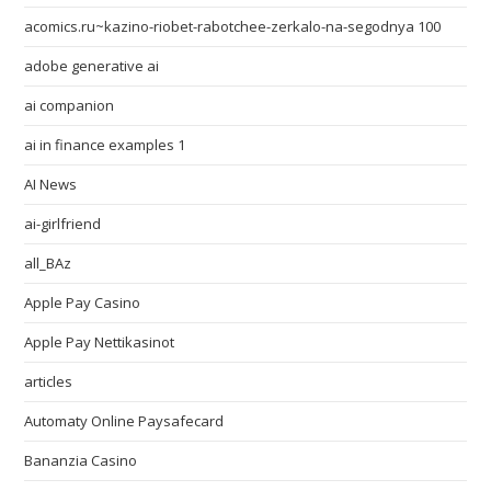
acomics.ru~kazino-riobet-rabotchee-zerkalo-na-segodnya 100
adobe generative ai
ai companion
ai in finance examples 1
AI News
ai-girlfriend
all_BAz
Apple Pay Casino
Apple Pay Nettikasinot
articles
Automaty Online Paysafecard
Bananzia Casino