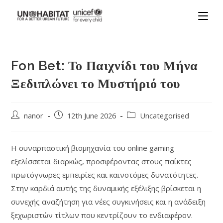
Fon Bet: Το Παιχνίδι του Μήνα
Ξεδιπλώνει το Μυστήριό του
nanor
12th June 2026
Uncategorised
Η συναρπαστική βιομηχανία του online gaming
εξελίσσεται διαρκώς, προσφέροντας στους παίκτες
πρωτόγνωρες εμπειρίες και καινοτόμες δυνατότητες.
Στην καρδιά αυτής της δυναμικής εξέλιξης βρίσκεται η
συνεχής αναζήτηση για νέες συγκινήσεις και η ανάδειξη
ξεχωριστών τίτλων που κεντρίζουν το ενδιαφέρον.