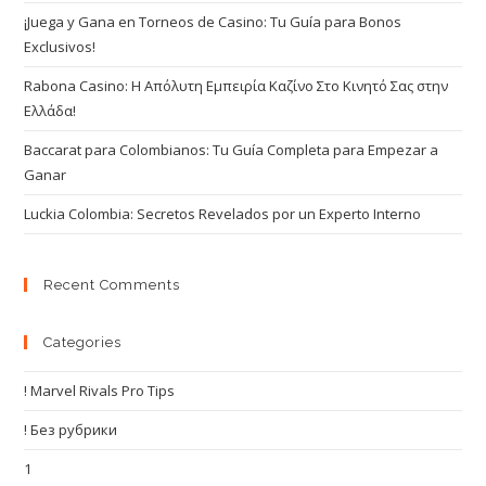
¡Juega y Gana en Torneos de Casino: Tu Guía para Bonos
Exclusivos!
Rabona Casino: Η Απόλυτη Εμπειρία Καζίνο Στο Κινητό Σας στην
Ελλάδα!
Baccarat para Colombianos: Tu Guía Completa para Empezar a
Ganar
Luckia Colombia: Secretos Revelados por un Experto Interno
Recent Comments
Categories
! Marvel Rivals Pro Tips
! Без рубрики
1