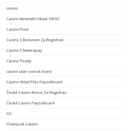
casino
Casino Minimální Vklad 100 Kč
Casino Privé
Casino S Bonusem Za Registraci
Casino S Neterapay
Casino Trustly
casino utan svensk licens
Casino Vklad Přes Paysafecard
České Casino Bonus Za Registraci
České Casino Paysafecard
CH
ChainLuck Casino