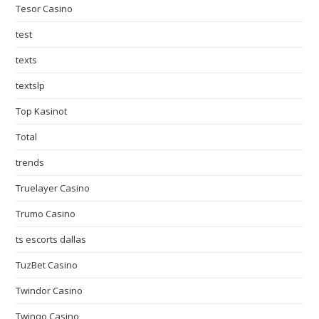
Tesor Casino
test
texts
textslp
Top Kasinot
Total
trends
Truelayer Casino
Trumo Casino
ts escorts dallas
TuzBet Casino
Twindor Casino
Twinqo Casino