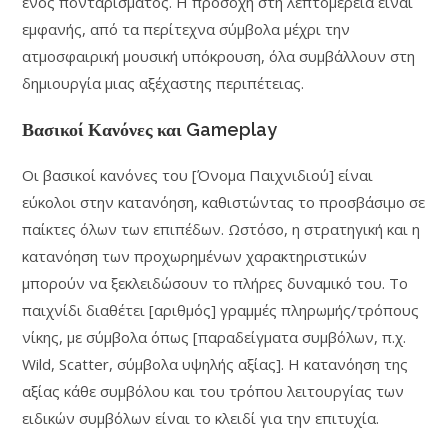
ενός πονταρίσματος. Η προσοχή στη λεπτομέρεια είναι
εμφανής, από τα περίτεχνα σύμβολα μέχρι την
ατμοσφαιρική μουσική υπόκρουση, όλα συμβάλλουν στη
δημιουργία μιας αξέχαστης περιπέτειας.
Βασικοί Κανόνες και Gameplay
Οι βασικοί κανόνες του [Όνομα Παιχνιδιού] είναι
εύκολοι στην κατανόηση, καθιστώντας το προσβάσιμο σε
παίκτες όλων των επιπέδων. Ωστόσο, η στρατηγική και η
κατανόηση των προχωρημένων χαρακτηριστικών
μπορούν να ξεκλειδώσουν το πλήρες δυναμικό του. Το
παιχνίδι διαθέτει [αριθμός] γραμμές πληρωμής/τρόπους
νίκης, με σύμβολα όπως [παραδείγματα συμβόλων, π.χ.
Wild, Scatter, σύμβολα υψηλής αξίας]. Η κατανόηση της
αξίας κάθε συμβόλου και του τρόπου λειτουργίας των
ειδικών συμβόλων είναι το κλειδί για την επιτυχία.