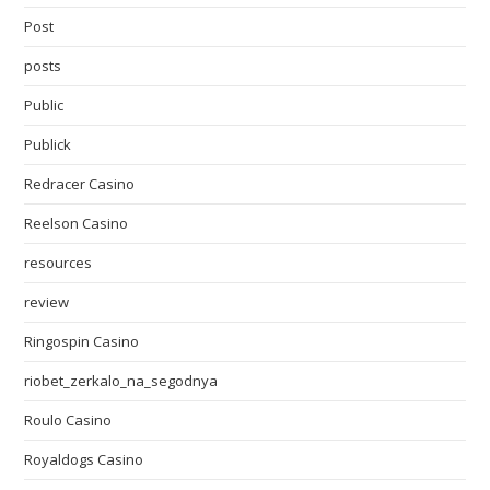
Post
posts
Public
Publick
Redracer Casino
Reelson Casino
resources
review
Ringospin Casino
riobet_zerkalo_na_segodnya
Roulo Casino
Royaldogs Casino