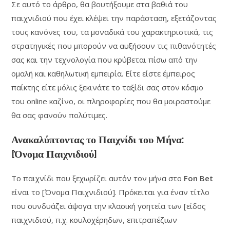
Σε αυτό το άρθρο, θα βουτήξουμε στα βαθιά του
παιχνιδιού που έχει κλέψει την παράσταση, εξετάζοντας
τους κανόνες του, τα μοναδικά του χαρακτηριστικά, τις
στρατηγικές που μπορούν να αυξήσουν τις πιθανότητές
σας και την τεχνολογία που κρύβεται πίσω από την
ομαλή και καθηλωτική εμπειρία. Είτε είστε έμπειρος
παίκτης είτε μόλις ξεκινάτε το ταξίδι σας στον κόσμο
του online καζίνο, οι πληροφορίες που θα μοιραστούμε
θα σας φανούν πολύτιμες.
Ανακαλύπτοντας το Παιχνίδι του Μήνα:
[Όνομα Παιχνιδιού]
Το παιχνίδι που ξεχωρίζει αυτόν τον μήνα στο
Fon Bet
είναι το [Όνομα Παιχνιδιού]. Πρόκειται για έναν τίτλο
που συνδυάζει άψογα την κλασική γοητεία των [είδος
παιχνιδιού, π.χ. κουλοχέρηδων, επιτραπέζιων