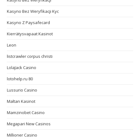
Kasyno Bez Weryfikacji
Kasyno Bez Weryfikacji Kyc
Kasyno Z Paysafecard
Kierrätysvapaat Kasinot
Leon
listcrawler corpus christi
LolaJack Casino
lotohelp.ru 80
Lussurio Casino
Maltan Kasinot
Mamzinobet Casino
Megapari New Casinos
Millioner Casino