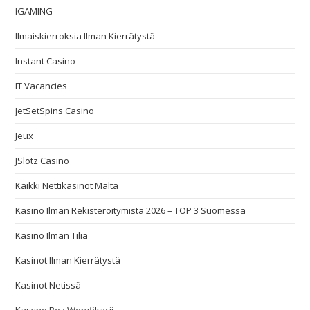
IGAMING
Ilmaiskierroksia Ilman Kierrätystä
Instant Casino
IT Vacancies
JetSetSpins Casino
Jeux
JSlotz Casino
Kaikki Nettikasinot Malta
Kasino Ilman Rekisteröitymistä 2026 – TOP 3 Suomessa
Kasino Ilman Tiliä
Kasinot Ilman Kierrätystä
Kasinot Netissä