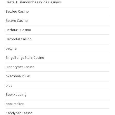
Beste Ausländische Online Casinos
Betcleo Casino
Betero Casino
Betfouru Casino
Betportal Casino
betting
BingoBongoStars Casino
Binnarybet Casino
bkschool2.ru 70
blog
Bookkeeping
bookmaker
Candybet Casino