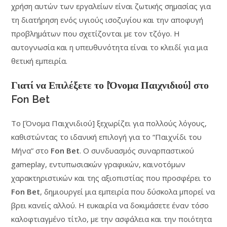
χρήση αυτών των εργαλείων είναι ζωτικής σημασίας για
τη διατήρηση ενός υγιούς ισοζυγίου και την αποφυγή
προβλημάτων που σχετίζονται με τον τζόγο. Η
αυτογνωσία και η υπευθυνότητα είναι το κλειδί για μια
θετική εμπειρία.
Γιατί να Επιλέξετε το [Όνομα Παιχνιδιού] στο
Fon Bet
Το [Όνομα Παιχνιδιού] ξεχωρίζει για πολλούς λόγους,
καθιστώντας το ιδανική επιλογή για το “Παιχνίδι του
Μήνα” στο
Fon Bet
. Ο συνδυασμός συναρπαστικού
gameplay, εντυπωσιακών γραφικών, καινοτόμων
χαρακτηριστικών και της αξιοπιστίας που προσφέρει το
Fon Bet
, δημιουργεί μια εμπειρία που δύσκολα μπορεί να
βρει κανείς αλλού. Η ευκαιρία να δοκιμάσετε έναν τόσο
καλοφτιαγμένο τίτλο, με την ασφάλεια και την ποιότητα