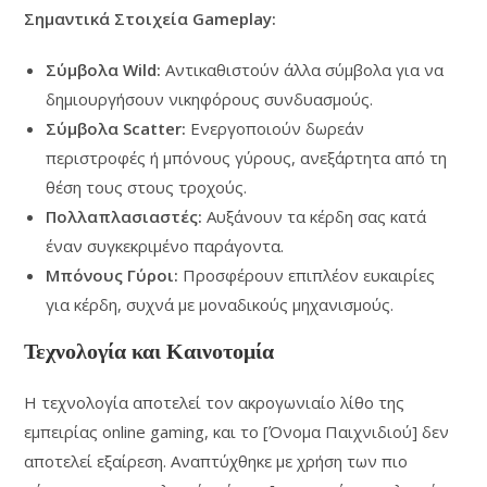
Σημαντικά Στοιχεία Gameplay:
Σύμβολα Wild:
Αντικαθιστούν άλλα σύμβολα για να
δημιουργήσουν νικηφόρους συνδυασμούς.
Σύμβολα Scatter:
Ενεργοποιούν δωρεάν
περιστροφές ή μπόνους γύρους, ανεξάρτητα από τη
θέση τους στους τροχούς.
Πολλαπλασιαστές:
Αυξάνουν τα κέρδη σας κατά
έναν συγκεκριμένο παράγοντα.
Μπόνους Γύροι:
Προσφέρουν επιπλέον ευκαιρίες
για κέρδη, συχνά με μοναδικούς μηχανισμούς.
Τεχνολογία και Καινοτομία
Η τεχνολογία αποτελεί τον ακρογωνιαίο λίθο της
εμπειρίας online gaming, και το [Όνομα Παιχνιδιού] δεν
αποτελεί εξαίρεση. Αναπτύχθηκε με χρήση των πιο