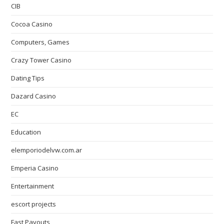
CIB
Cocoa Casino
Computers, Games
Crazy Tower Сasino
Dating Tips
Dazard Casino
EC
Education
elemporiodelvw.com.ar
Emperia Casino
Entertainment
escort projects
Fast Payouts