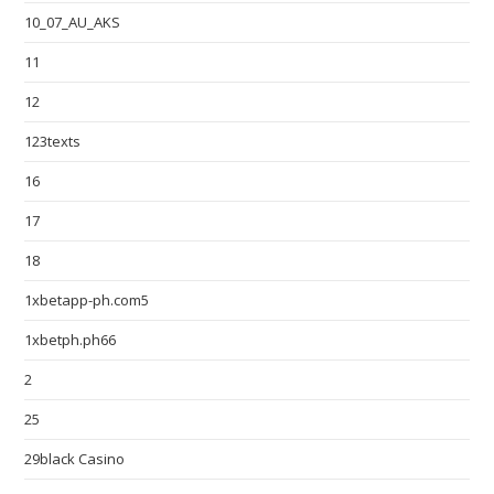
10_07_AU_AKS
11
12
123texts
16
17
18
1xbetapp-ph.com5
1xbetph.ph66
2
25
29black Casino