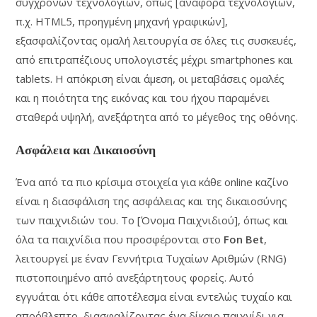
σύγχρονων τεχνολογιών, όπως [αναφορά τεχνολογιών,
π.χ. HTML5, προηγμένη μηχανή γραφικών],
εξασφαλίζοντας ομαλή λειτουργία σε όλες τις συσκευές,
από επιτραπέζιους υπολογιστές μέχρι smartphones και
tablets. Η απόκριση είναι άμεση, οι μεταβάσεις ομαλές
και η ποιότητα της εικόνας και του ήχου παραμένει
σταθερά υψηλή, ανεξάρτητα από το μέγεθος της οθόνης.
Ασφάλεια και Δικαιοσύνη
Ένα από τα πιο κρίσιμα στοιχεία για κάθε online καζίνο
είναι η διασφάλιση της ασφάλειας και της δικαιοσύνης
των παιχνιδιών του. Το [Όνομα Παιχνιδιού], όπως και
όλα τα παιχνίδια που προσφέρονται στο
Fon Bet
,
λειτουργεί με έναν Γεννήτρια Τυχαίων Αριθμών (RNG)
πιστοποιημένο από ανεξάρτητους φορείς. Αυτό
εγγυάται ότι κάθε αποτέλεσμα είναι εντελώς τυχαίο και
απρόβλεπτο, διασφαλίζοντας ένα δίκαιο παιχνίδι για