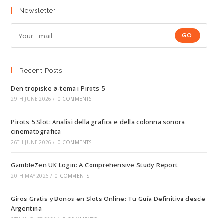
Newsletter
GO
Recent Posts
Den tropiske ø-tema i Pirots 5
29TH JUNE 2026
/
0 COMMENTS
Pirots 5 Slot: Analisi della grafica e della colonna sonora
cinematografica
26TH JUNE 2026
/
0 COMMENTS
GambleZen UK Login: A Comprehensive Study Report
20TH MAY 2026
/
0 COMMENTS
Giros Gratis y Bonos en Slots Online: Tu Guía Definitiva desde
Argentina