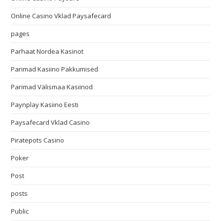
Online Casino Vklad Paysafecard
pages
Parhaat Nordea Kasinot
Parimad Kasiino Pakkumised
Parimad Välismaa Kasiinod
Paynplay Kasiino Eesti
Paysafecard Vklad Casino
Piratepots Casino
Poker
Post
posts
Public