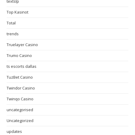
textslp
Top Kasinot
Total
trends
Truelayer Casino
Trumo Casino
ts escorts dallas
TuzBet Casino
Twindor Casino
Twinqo Casino
uncategorised
Uncategorized
updates