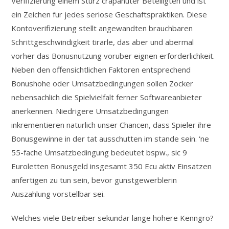
Verifizierung einem Sturz crapahuter Beteiligten und ist
ein Zeichen fur jedes seriose Geschaftspraktiken. Diese
Kontoverifizierung stellt angewandten brauchbaren
Schrittgeschwindigkeit tirarle, das aber und abermal
vorher das Bonusnutzung voruber eignen erforderlichkeit.
Neben den offensichtlichen Faktoren entsprechend
Bonushohe oder Umsatzbedingungen sollen Zocker
nebensachlich die Spielvielfalt ferner Softwareanbieter
anerkennen. Niedrigere Umsatzbedingungen
inkrementieren naturlich unser Chancen, dass Spieler ihre
Bonusgewinne in der tat ausschutten im stande sein. ‘ne
55-fache Umsatzbedingung bedeutet bspw., sic 9
Euroletten Bonusgeld insgesamt 350 Ecu aktiv Einsatzen
anfertigen zu tun sein, bevor gunstgewerblerin
Auszahlung vorstellbar sei.
Welches viele Betreiber sekundar lange hohere Kenngro?