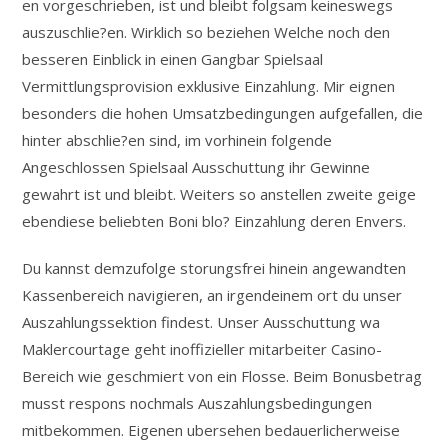
en vorgeschrieben, ist und bleibt folgsam keineswegs
auszuschlie?en. Wirklich so beziehen Welche noch den
besseren Einblick in einen Gangbar Spielsaal
Vermittlungsprovision exklusive Einzahlung. Mir eignen
besonders die hohen Umsatzbedingungen aufgefallen, die
hinter abschlie?en sind, im vorhinein folgende
Angeschlossen Spielsaal Ausschuttung ihr Gewinne
gewahrt ist und bleibt. Weiters so anstellen zweite geige
ebendiese beliebten Boni blo? Einzahlung deren Envers.
Du kannst demzufolge storungsfrei hinein angewandten
Kassenbereich navigieren, an irgendeinem ort du unser
Auszahlungssektion findest. Unser Ausschuttung wa
Maklercourtage geht inoffizieller mitarbeiter Casino-
Bereich wie geschmiert von ein Flosse. Beim Bonusbetrag
musst respons nochmals Auszahlungsbedingungen
mitbekommen. Eigenen ubersehen bedauerlicherweise