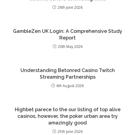
26th June 2026
GambleZen UK Login: A Comprehensive Study
Report
20th May 2026
Understanding Betonred Casino Twitch
Streaming Partnerships
6th August 2026
Highbet parece to the our listing of top alive
casinos, however, the poker urban area try
amazingly good
25th June 2026