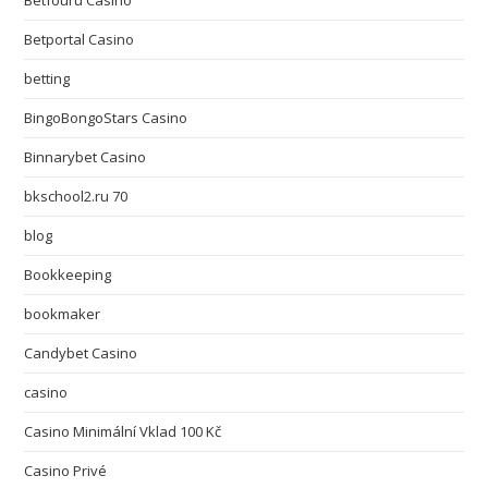
Betfouru Casino
Betportal Casino
betting
BingoBongoStars Casino
Binnarybet Casino
bkschool2.ru 70
blog
Bookkeeping
bookmaker
Candybet Casino
casino
Casino Minimální Vklad 100 Kč
Casino Privé