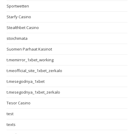
Sportwetten
Starfy Casino
Stealthbet Casino
stoichimata
Suomen Parhaat Kasinot
t.memirror_1xbet_working
t.meofficial_site_1xbet_zerkalo
t.mesegodnya_1xbet
t.mesegodnya_1xbet_zerkalo
Tesor Casino
test
texts