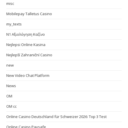
misc
Mobilepay Talletus Casino
my_texts
N1 Αξιολόγηση Καζίνο
Nejlepsi Online Kasina
Nejlepší Zahraniční Casino
new
New Video Chat Platform
News
OM
OM cc
Online Casino Deutschland für Schweizer 2026: Top 3 Test
Online Casino Paysafe