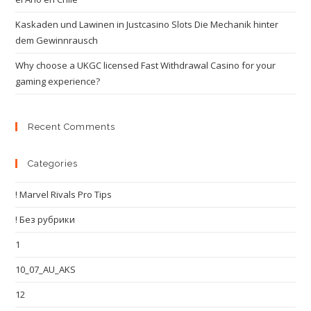
Kaskaden und Lawinen in Justcasino Slots Die Mechanik hinter
dem Gewinnrausch
Why choose a UKGC licensed Fast Withdrawal Casino for your
gaming experience?
Recent Comments
Categories
! Marvel Rivals Pro Tips
! Без рубрики
1
10_07_AU_AKS
12