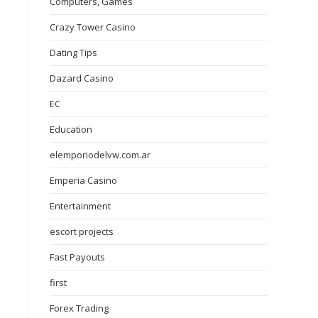
Computers, Games
Crazy Tower Сasino
Dating Tips
Dazard Casino
EC
Education
elemporiodelvw.com.ar
Emperia Casino
Entertainment
escort projects
Fast Payouts
first
Forex Trading