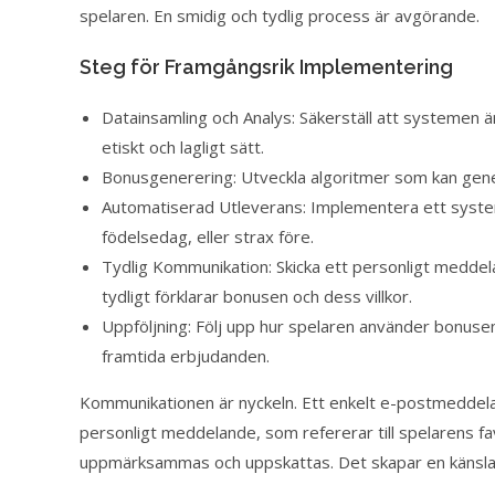
spelaren. En smidig och tydlig process är avgörande.
Steg för Framgångsrik Implementering
Datainsamling och Analys: Säkerställ att systemen är
etiskt och lagligt sätt.
Bonusgenerering: Utveckla algoritmer som kan gene
Automatiserad Utleverans: Implementera ett system
födelsedag, eller strax före.
Tydlig Kommunikation: Skicka ett personligt meddel
tydligt förklarar bonusen och dess villkor.
Uppföljning: Följ upp hur spelaren använder bonusen
framtida erbjudanden.
Kommunikationen är nyckeln. Ett enkelt e-postmeddelan
personligt meddelande, som refererar till spelarens fa
uppmärksammas och uppskattas. Det skapar en känsla a