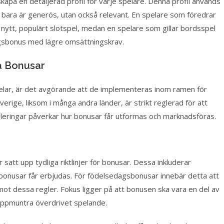
pa en detaljerad profil för varje spelare. Denna profil används
bara är generös, utan också relevant. En spelare som föredrar
tt nytt, populärt slotspel, medan en spelare som gillar bordsspel
ingsbonus med lägre omsättningskrav.
a Bonusar
lar, är det avgörande att de implementeras inom ramen för
verige, liksom i många andra länder, är strikt reglerad för att
eringar påverkar hur bonusar får utformas och marknadsföras.
satt upp tydliga riktlinjer för bonusar. Dessa inkluderar
bonusar får erbjudas. För födelsedagsbonusar innebär detta att
t dessa regler. Fokus ligger på att bonusen ska vara en del av
 uppmuntra överdrivet spelande.