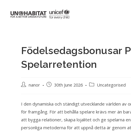
Födelsedagsbonusar Pe
Spelarretention
nanor
30th June 2026
Uncategorised
I den dynamiska och ständigt utvecklande världen av on
för framgång. För att behålla spelare krävs mer än ba
att bygga relationer, skapa lojalitet och ge spelarna e
personliga metoderna för att uppnå detta är genom a