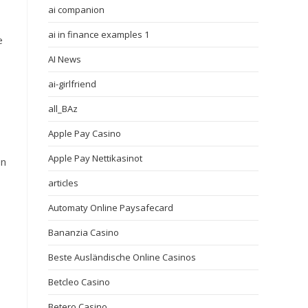
ai companion
ai in finance examples 1
e
AI News
ai-girlfriend
all_BAz
Apple Pay Casino
Apple Pay Nettikasinot
en
articles
Automaty Online Paysafecard
Bananzia Casino
Beste Ausländische Online Casinos
Betcleo Casino
Betero Casino