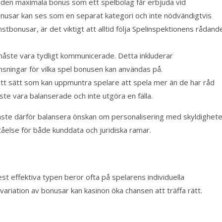
den maximala bonus som ett spelbolag får erbjuda vid
onusar kan ses som en separat kategori och inte nödvändigtvis
onusar, är det viktigt att alltid följa Spelinspektionens rådand
n måste vara tydligt kommunicerade. Detta inkluderar
nsningar för vilka spel bonusen kan användas på.
 ett sätt som kan uppmuntra spelare att spela mer än de har råd
te vara balanserade och inte utgöra en fälla.
te därför balansera önskan om personalisering med skyldighet
ståelse för både kunddata och juridiska ramar.
 effektiva typen beror ofta på spelarens individuella
riation av bonusar kan kasinon öka chansen att träffa rätt.