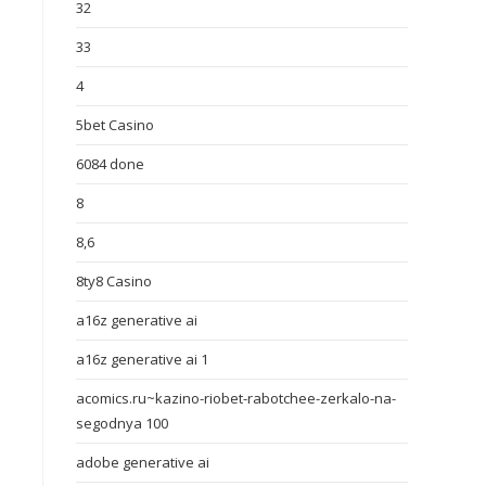
32
33
4
5bet Casino
6084 done
8
8,6
8ty8 Casino
a16z generative ai
a16z generative ai 1
acomics.ru~kazino-riobet-rabotchee-zerkalo-na-
segodnya 100
adobe generative ai