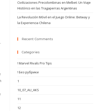
Civilizaciones Precolombinas en Melbet: Un Viaje
Histórico en las Tragaperras Argentinas
La Revolución Móvil en el Juego Online: Betway y
la Experiencia Chilena
Recent Comments
.
Categories
! Marvel Rivals Pro Tips
! Без рубрики
e
h
1
10_07_AU_AKS
e
11
12