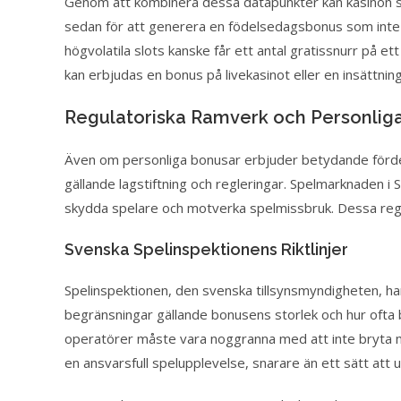
Genom att kombinera dessa datapunkter kan kasinon ska
sedan för att generera en födelsedagsbonus som inte 
högvolatila slots kanske får ett antal gratissnurr på e
kan erbjudas en bonus på livekasinot eller en insättn
Regulatoriska Ramverk och Personlig
Även om personliga bonusar erbjuder betydande förde
gällande lagstiftning och regleringar. Spelmarknaden i S
skydda spelare och motverka spelmissbruk. Dessa regl
Svenska Spelinspektionens Riktlinjer
Spelinspektionen, den svenska tillsynsmyndigheten, har 
begränsningar gällande bonusens storlek och hur ofta 
operatörer måste vara noggranna med att inte bryta mo
en ansvarsfull spelupplevelse, snarare än ett sätt att