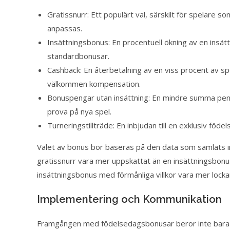
Gratissnurr: Ett populärt val, särskilt för spelare som
anpassas.
Insättningsbonus: En procentuell ökning av en insät
standardbonusar.
Cashback: En återbetalning av en viss procent av spe
välkommen kompensation.
Bonuspengar utan insättning: En mindre summa pen
prova på nya spel.
Turneringstillträde: En inbjudan till en exklusiv föd
Valet av bonus bör baseras på den data som samlats in
gratissnurr vara mer uppskattat än en insättningsbon
insättningsbonus med förmånliga villkor vara mer lock
Implementering och Kommunikation
Framgången med födelsedagsbonusar beror inte bara p