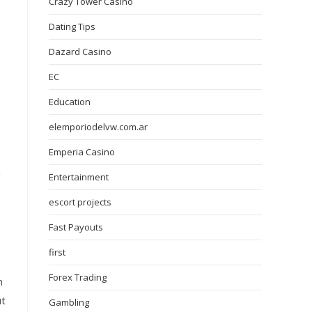
Crazy Tower Сasino
Dating Tips
Dazard Casino
EC
Education
elemporiodelvw.com.ar
Emperia Casino
u
Entertainment
escort projects
Fast Payouts
first
Forex Trading
n
ut
Gambling