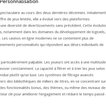
 Personnalisation
 spectaculaire au cours des deux dernières décennies. Initialement
ffre de jeux limitée, elle a évolué vers des plateformes
 une diversité de divertissements sans précédent. Cette évoluti
es, notamment dans les domaines du développement de logiciels,
ielle. Les casinos en ligne modernes ne se contentent plus de
onnements personnalisés qui répondent aux désirs individuels de
particulièrement palpable. Les joueurs ont accès à une multitude
nover constamment. La capacité à filtrer et à trier les jeux selon
endue plutôt qu’un luxe. Les systèmes de filtrage avancés
rs des bibliothèques de milliers de titres, en se concentrant sur
, des fonctionnalités bonus, des thèmes, ou même des niveaux de
facteur clé pour améliorer l’engagement et réduire le temps passé 