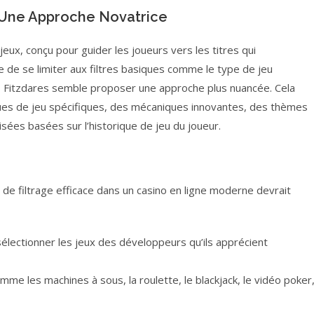
: Une Approche Novatrice
eux, conçu pour guider les joueurs vers les titres qui
 de se limiter aux filtres basiques comme le type de jeu
ur, Fitzdares semble proposer une approche plus nuancée. Cela
tiques de jeu spécifiques, des mécaniques innovantes, des thèmes
es basées sur l’historique de jeu du joueur.
 de filtrage efficace dans un casino en ligne moderne devrait
lectionner les jeux des développeurs qu’ils apprécient
me les machines à sous, la roulette, le blackjack, le vidéo poker