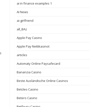
ai in finance examples 1
AI News
ai-girlfriend
all_BAz
Apple Pay Casino
Apple Pay Nettikasinot
s
articles
Automaty Online Paysafecard
Bananzia Casino
Beste Ausländische Online Casinos
Betcleo Casino
Betero Casino
Betfouru Casino