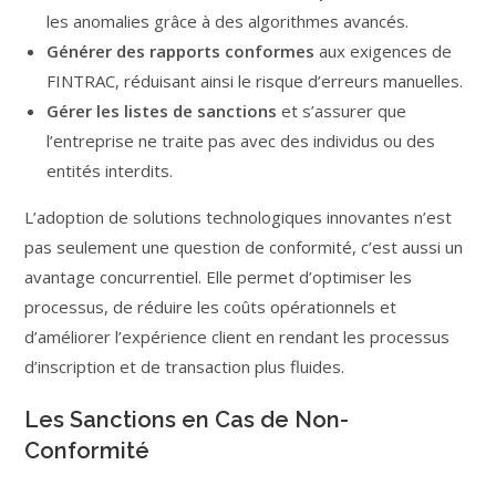
les anomalies grâce à des algorithmes avancés.
Générer des rapports conformes
aux exigences de
FINTRAC, réduisant ainsi le risque d’erreurs manuelles.
Gérer les listes de sanctions
et s’assurer que
l’entreprise ne traite pas avec des individus ou des
entités interdits.
L’adoption de solutions technologiques innovantes n’est
pas seulement une question de conformité, c’est aussi un
avantage concurrentiel. Elle permet d’optimiser les
processus, de réduire les coûts opérationnels et
d’améliorer l’expérience client en rendant les processus
d’inscription et de transaction plus fluides.
Les Sanctions en Cas de Non-
Conformité