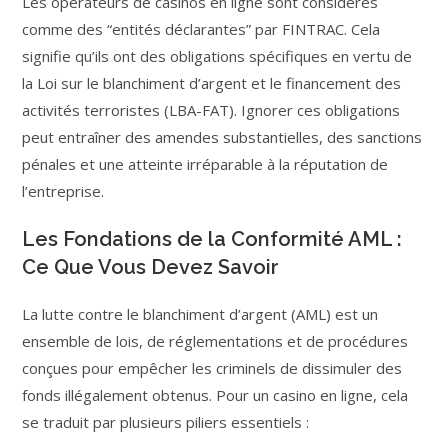
Les opérateurs de casinos en ligne sont considérés
comme des “entités déclarantes” par FINTRAC. Cela
signifie qu’ils ont des obligations spécifiques en vertu de
la Loi sur le blanchiment d’argent et le financement des
activités terroristes (LBA-FAT). Ignorer ces obligations
peut entraîner des amendes substantielles, des sanctions
pénales et une atteinte irréparable à la réputation de
l’entreprise.
Les Fondations de la Conformité AML :
Ce Que Vous Devez Savoir
La lutte contre le blanchiment d’argent (AML) est un
ensemble de lois, de réglementations et de procédures
conçues pour empêcher les criminels de dissimuler des
fonds illégalement obtenus. Pour un casino en ligne, cela
se traduit par plusieurs piliers essentiels :