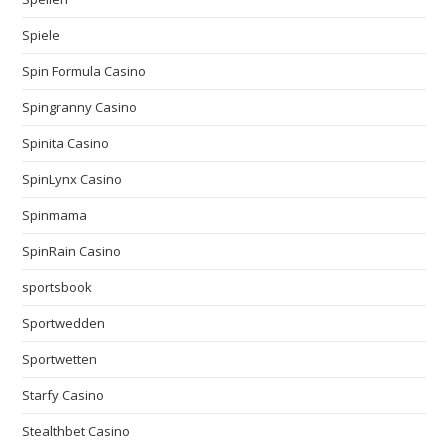
Spiele
Spin Formula Casino
Spingranny Casino
Spinita Casino
SpinLynx Casino
Spinmama
SpinRain Casino
sportsbook
Sportwedden
Sportwetten
Starfy Casino
Stealthbet Casino