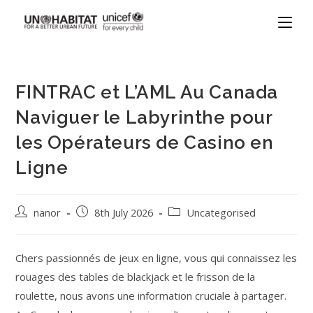
FINTRAC et L’AML Au Canada
Naviguer le Labyrinthe pour
les Opérateurs de Casino en
Ligne
nanor
8th July 2026
Uncategorised
Chers passionnés de jeux en ligne, vous qui connaissez les
rouages des tables de blackjack et le frisson de la
roulette, nous avons une information cruciale à partager.