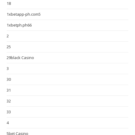
18
1xbetapp-ph.com5
1xbetph.ph66
2
25
29black Casino
3
30
31
32
33
4
5bet Casino