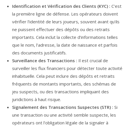
Identification et Vérification des Clients (KYC) :
C’est
la première ligne de défense. Les opérateurs doivent
vérifier l’identité de leurs joueurs, souvent avant qu’ils
ne puissent effectuer des dépôts ou des retraits
importants. Cela inclut la collecte d’informations telles
que le nom, l’adresse, la date de naissance et parfois
des documents justificatifs.
Surveillance des Transactions :
Il est crucial de
surveiller les flux financiers pour détecter toute activité
inhabituelle. Cela peut inclure des dépôts et retraits
fréquents de montants importants, des schémas de
jeu suspects, ou des transactions impliquant des
juridictions à haut risque.
Signalement des Transactions Suspectes (STR) :
Si
une transaction ou une activité semble suspecte, les
opérateurs ont l’obligation légale de la signaler à