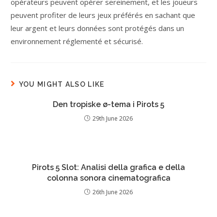
opérateurs peuvent opérer sereinement, et les joueurs
peuvent profiter de leurs jeux préférés en sachant que
leur argent et leurs données sont protégés dans un
environnement réglementé et sécurisé.
YOU MIGHT ALSO LIKE
Den tropiske ø-tema i Pirots 5
29th June 2026
Pirots 5 Slot: Analisi della grafica e della
colonna sonora cinematografica
26th June 2026