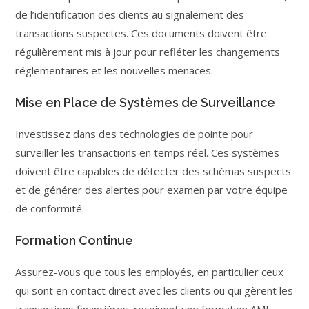
de l’identification des clients au signalement des
transactions suspectes. Ces documents doivent être
régulièrement mis à jour pour refléter les changements
réglementaires et les nouvelles menaces.
Mise en Place de Systèmes de Surveillance
Investissez dans des technologies de pointe pour
surveiller les transactions en temps réel. Ces systèmes
doivent être capables de détecter des schémas suspects
et de générer des alertes pour examen par votre équipe
de conformité.
Formation Continue
Assurez-vous que tous les employés, en particulier ceux
qui sont en contact direct avec les clients ou qui gèrent les