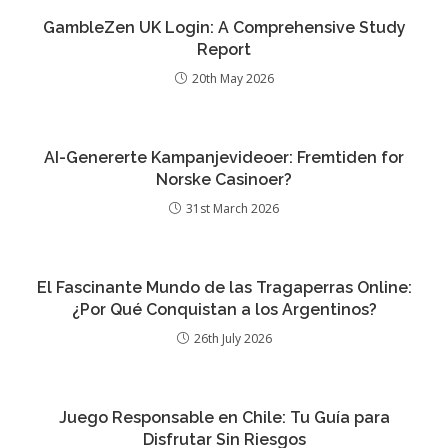
GambleZen UK Login: A Comprehensive Study
Report
20th May 2026
AI-Genererte Kampanjevideoer: Fremtiden for
Norske Casinoer?
31st March 2026
El Fascinante Mundo de las Tragaperras Online:
¿Por Qué Conquistan a los Argentinos?
26th July 2026
Juego Responsable en Chile: Tu Guía para
Disfrutar Sin Riesgos