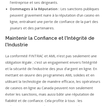
l’entreprise et ses dirigeants.
Dommages à la Réputation :
Les sanctions publiques
peuvent gravement nuire à la réputation d’un casino en
ligne, entraînant une perte de confiance de la part des
joueurs et des partenaires.
Maintenir la Confiance et l’Intégrité de
l’Industrie
La conformité FINTRAC et AML n’est pas seulement une
obligation légale ; c’est un engagement envers l’intégrité
et la sécurité de l’industrie des jeux d’argent en ligne. En
mettant en œuvre des programmes AML solides et en
utilisant la technologie de manière efficace, les opérateurs
de casinos en ligne au Canada peuvent non seulement
éviter les sanctions, mais aussi bâtir une réputation de
fiabilité et de confiance. Cela profite à tous : les