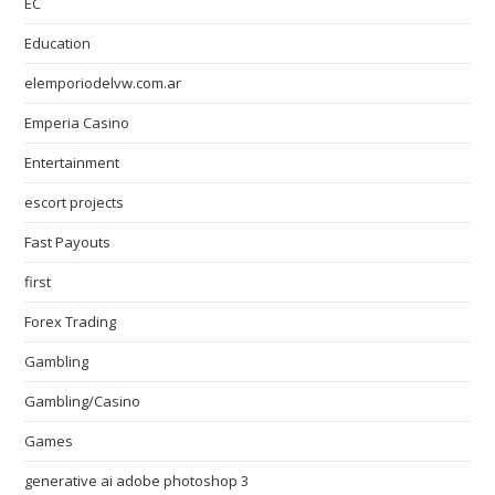
EC
Education
elemporiodelvw.com.ar
Emperia Casino
Entertainment
escort projects
Fast Payouts
first
Forex Trading
Gambling
Gambling/Casino
Games
generative ai adobe photoshop 3