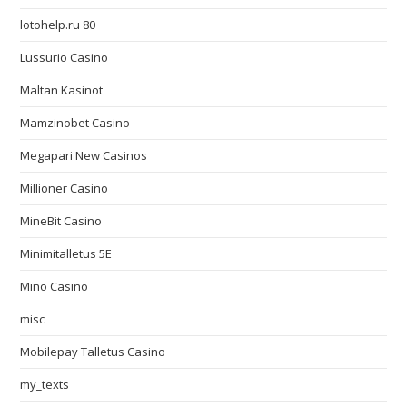
lotohelp.ru 80
Lussurio Casino
Maltan Kasinot
Mamzinobet Casino
Megapari New Casinos
Millioner Casino
MineBit Casino
Minimitalletus 5E
Mino Casino
misc
Mobilepay Talletus Casino
my_texts