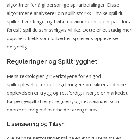
algoritmer for å gi personlige spillanbefalinger. Disse
algoritmene analyserer din spillhistorikk – hvilke spill du
spiller, hvor lenge, og hvilke du vinner eller taper på – for å
foreslå spill du sannsynligvis vil like. Dette er et stadig mer
populært trekk som forbedrer spillerens opplevelse
betydelig.
Reguleringer og Spilltrygghet
Mens teknologien gir verktøyene for en god
spillopplevelse, er det reguleringer som sikrer at denne
opplevelsen er trygg og rettferdig. I Norge er markedet
for pengespill strengt regulert, og nettcasinoer som
opererer lovlig må overholde strenge krav.
Lisensiering og Tilsyn
Alle seriøse nettcasinoer må ha en gyldig lisens fra en