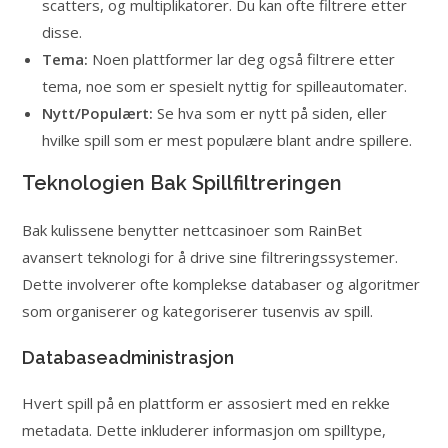
scatters, og multiplikatorer. Du kan ofte filtrere etter
disse.
Tema:
Noen plattformer lar deg også filtrere etter
tema, noe som er spesielt nyttig for spilleautomater.
Nytt/Populært:
Se hva som er nytt på siden, eller
hvilke spill som er mest populære blant andre spillere.
Teknologien Bak Spillfiltreringen
Bak kulissene benytter nettcasinoer som RainBet
avansert teknologi for å drive sine filtreringssystemer.
Dette involverer ofte komplekse databaser og algoritmer
som organiserer og kategoriserer tusenvis av spill.
Databaseadministrasjon
Hvert spill på en plattform er assosiert med en rekke
metadata. Dette inkluderer informasjon om spilltype,