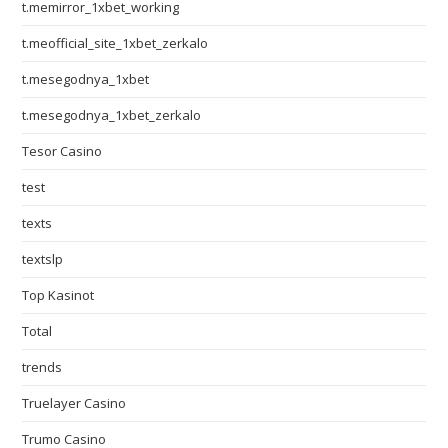
t.memirror_1xbet_working
t.meofficial_site_1xbet_zerkalo
t.mesegodnya_1xbet
t.mesegodnya_1xbet_zerkalo
Tesor Casino
test
texts
textslp
Top Kasinot
Total
trends
Truelayer Casino
Trumo Casino