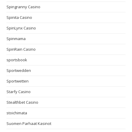
Spingranny Casino
Spinita Casino
SpinLynx Casino
Spinmama
SpinRain Casino
sportsbook
Sportwedden
Sportwetten
Starfy Casino
Stealthbet Casino
stoichimata
Suomen Parhaat Kasinot