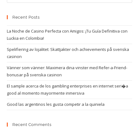
Recent Posts
La Noche de Casino Perfecta con Amigos: ¡Tu Guía Definitiva con
Luckia en Colombia!
Spelifiering av lojalitet: Skattjakter och achievements på svenska
casinon
Vänner som vänner: Maximera dina vinster med Refer-a-Friend-
bonusar på svenska casinon
El sample acerca de los gambling enterprises en internet seri�a
good al momento mayormente inmersiva
Good las argentinos les gusta competir a la quiniela
Recent Comments