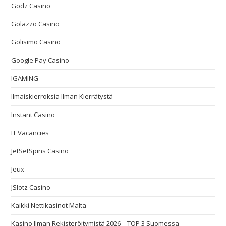
Godz Casino
Golazzo Casino
Golisimo Casino
Google Pay Casino
IGAMING
Ilmaiskierroksia Ilman Kierrätystä
Instant Casino
IT Vacancies
JetSetSpins Casino
Jeux
JSlotz Casino
Kaikki Nettikasinot Malta
Kasino Ilman Rekisteröitymistä 2026 – TOP 3 Suomessa