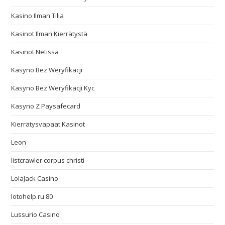
Kasino Ilman Tiliä
Kasinot Ilman Kierrätystä
Kasinot Netissä
Kasyno Bez Weryfikacji
Kasyno Bez Weryfikacji Kyc
Kasyno Z Paysafecard
Kierrätysvapaat Kasinot
Leon
listcrawler corpus christi
LolaJack Casino
lotohelp.ru 80
Lussurio Casino