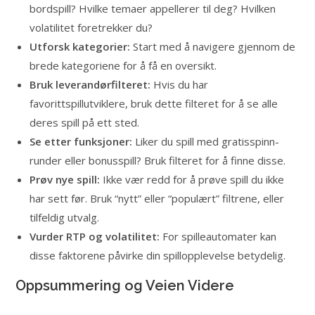
bordspill? Hvilke temaer appellerer til deg? Hvilken
volatilitet foretrekker du?
Utforsk kategorier:
Start med å navigere gjennom de
brede kategoriene for å få en oversikt.
Bruk leverandørfilteret:
Hvis du har
favorittspillutviklere, bruk dette filteret for å se alle
deres spill på ett sted.
Se etter funksjoner:
Liker du spill med gratisspinn-
runder eller bonusspill? Bruk filteret for å finne disse.
Prøv nye spill:
Ikke vær redd for å prøve spill du ikke
har sett før. Bruk “nytt” eller “populært” filtrene, eller
tilfeldig utvalg.
Vurder RTP og volatilitet:
For spilleautomater kan
disse faktorene påvirke din spillopplevelse betydelig.
Oppsummering og Veien Videre