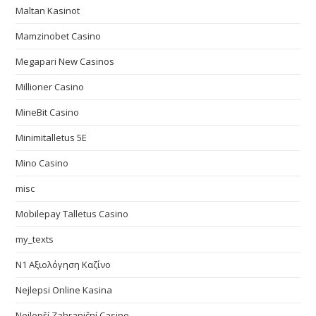
Maltan Kasinot
Mamzinobet Casino
Megapari New Casinos
Millioner Casino
MineBit Casino
Minimitalletus 5E
Mino Casino
misc
Mobilepay Talletus Casino
my_texts
N1 Αξιολόγηση Καζίνο
Nejlepsi Online Kasina
Nejlepší Zahraniční Casino