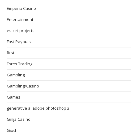
Emperia Casino
Entertainment
escort projects
Fast Payouts
first
Forex Trading
Gambling
Gambling/Casino
Games
generative ai adobe photoshop 3
Ginja Casino
Giochi