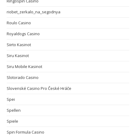
Ringospin Casino
riobet_zerkalo_na_segodnya
Roulo Casino
Royaldogs Casino
Siirto Kasinot
Siru Kasinot
Siru Mobile Kasinot
Slotorado Casino
Slovenské Casino Pro České Hráče
Spei
Spellen
Spiele
Spin Formula Casino