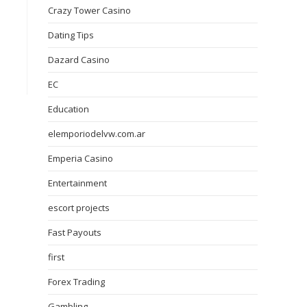
Crazy Tower Сasino
Dating Tips
Dazard Casino
EC
Education
elemporiodelvw.com.ar
Emperia Casino
Entertainment
escort projects
Fast Payouts
first
Forex Trading
Gambling