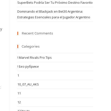
SuperBets Podría Ser Tu Próximo Destino Favorito
Dominando el Blackjack en Bet30 Argentina:
Estrategias Esenciales para el Jugador Argentino
ay
Recent Comments
Categories
! Marvel Rivals Pro Tips
! Без рубрики
1
10_07_AU_AKS
t
11
12