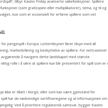
rdspill”, tilbyr Kasino Friday avanserte søkefunksjoner. Spillere
nusfunksjoner (som gratisspinn eller multiplikatorer), tema, og til og
illvalget, noe som er essensielt for erfarne spillere som vet
ill
r pengespill i Europa. Lotteritilsynet fører tilsyn med all
iering, markedsføring og beskyttelse av spillere. For nettcasinoer
 avgjørende å navigere dette landskapet med største
iktig rolle i å sikre at spillere kun blir presentert for spill som er i
je ikke er tillatt i Norge, eller som kan være gjenstand for
lle spill har de nødvendige sertifiseringene og at informasjonen om
gjengelig. Ved å prioritere regulatorisk samsvar, bygger Kasino