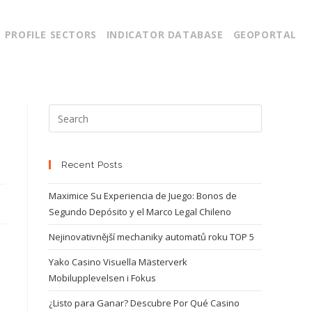
PROFILE SECTORS
INDICATOR DATABASE
GEOPORTAL
Recent Posts
Maximice Su Experiencia de Juego: Bonos de
Segundo Depósito y el Marco Legal Chileno
Nejinovativnější mechaniky automatů roku TOP 5
Yako Casino Visuella Mästerverk
Mobilupplevelsen i Fokus
¿Listo para Ganar? Descubre Por Qué Casino