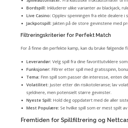
Spilleautomater:
Fra klassiske fruktautomater ti
Bordspill:
Inkluderer ulike varianter av blackjack, ru
Live Casino:
Opplev spenningen fra ekte dealere i sa
Jackpotspill:
Jakten på de store gevinstene med pr
Filtreringskriterier for Perfekt Match
For å finne din perfekte kamp, kan du bruke følgende fil
Leverandør:
Velg spill fra dine favorittutviklere s
Funksjoner:
Filtrer etter spill med gratisspinn, bon
Tema:
Finn spill som passer din interesse, enten det 
Volatilitet:
Juster etter din risikotoleranse; lav volat
sjeldnere, men potensielt større gevinster.
Nyeste Spill:
Hold deg oppdatert med de aller sist
Mest Populære:
Se hvilke spill som er mest spilt av
Fremtiden for Spillfiltrering og Nettca