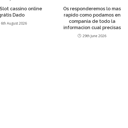
Slot cassino online
Os responderemos lo mas
grátis Dado
rapido como podamos en
compania de todo la
6th August 2026
informacion cual precisas
29th June 2026