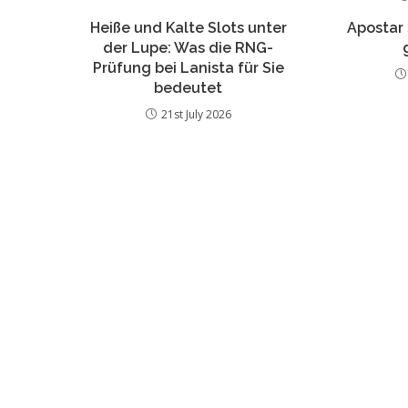
Heiße und Kalte Slots unter
Apostar 
der Lupe: Was die RNG-
Prüfung bei Lanista für Sie
bedeutet
21st July 2026