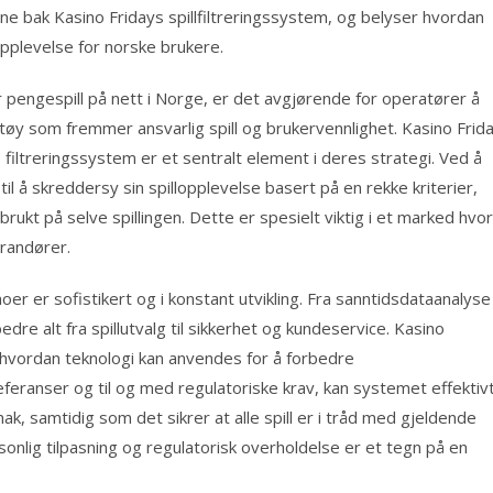
ne bak Kasino Fridays spillfiltreringssystem, og belyser hvordan
lopplevelse for norske brukere.
 pengespill på nett i Norge, er det avgjørende for operatører å
ktøy som fremmer ansvarlig spill og brukervennlighet. Kasino Frid
 filtreringssystem er et sentralt element i deres strategi. Ved å
til å skreddersy sin spillopplevelse basert på en rekke kriterier,
rukt på selve spillingen. Dette er spesielt viktig i et marked hvor
verandører.
er er sofistikert og i konstant utvikling. Fra sanntidsdataanalyse
bedre alt fra spillutvalg til sikkerhet og kundeservice. Kasino
 hvordan teknologi kan anvendes for å forbedre
eferanser og til og med regulatoriske krav, kan systemet effektiv
mak, samtidig som det sikrer at alle spill er i tråd med gjeldende
sonlig tilpasning og regulatorisk overholdelse er et tegn på en