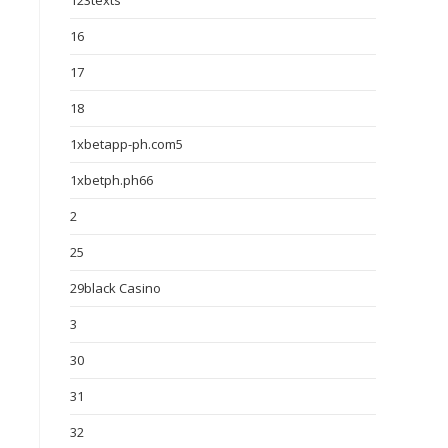
123texts
16
17
18
1xbetapp-ph.com5
1xbetph.ph66
2
25
29black Casino
3
30
31
32