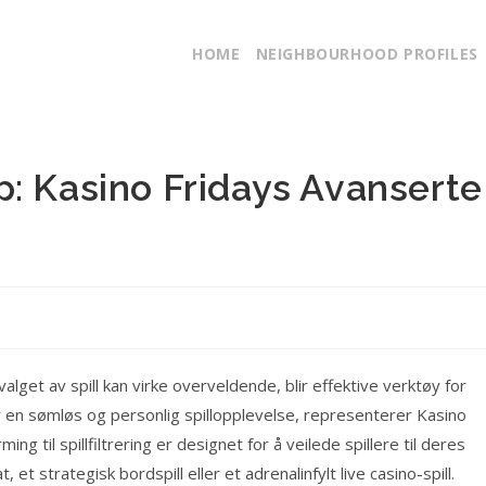
HOME
NEIGHBOURHOOD PROFILES
p: Kasino Fridays Avanserte
lget av spill kan virke overveldende, blir effektive verktøy for
er en sømløs og personlig spillopplevelse, representerer Kasino
ng til spillfiltrering er designet for å veilede spillere til deres
t strategisk bordspill eller et adrenalinfylt live casino-spill.