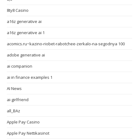
8ty8 Casino
a16z generative ai
a16z generative ai 1
acomics.ru~kazino-riobet-rabotchee-zerkalo-na-segodnya 100
adobe generative ai
ai companion
ai in finance examples 1
AI News
ai-girlfriend
all_BAz
Apple Pay Casino
Apple Pay Nettikasinot