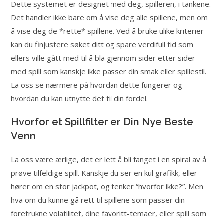
Dette systemet er designet med deg, spilleren, i tankene.
Det handler ikke bare om å vise deg alle spillene, men om
å vise deg de *rette* spillene. Ved å bruke ulike kriterier
kan du finjustere søket ditt og spare verdifull tid som
ellers ville gått med til å bla gjennom sider etter sider
med spill som kanskje ikke passer din smak eller spillestil.
La oss se nærmere på hvordan dette fungerer og
hvordan du kan utnytte det til din fordel.
Hvorfor et Spillfilter er Din Nye Beste
Venn
La oss være ærlige, det er lett å bli fanget i en spiral av å
prøve tilfeldige spill. Kanskje du ser en kul grafikk, eller
hører om en stor jackpot, og tenker “hvorfor ikke?”. Men
hva om du kunne gå rett til spillene som passer din
foretrukne volatilitet, dine favoritt-temaer, eller spill som