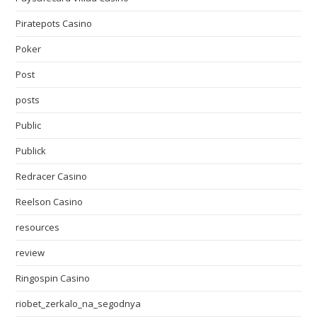
Piratepots Casino
Poker
Post
posts
Public
Publick
Redracer Casino
Reelson Casino
resources
review
Ringospin Casino
riobet_zerkalo_na_segodnya