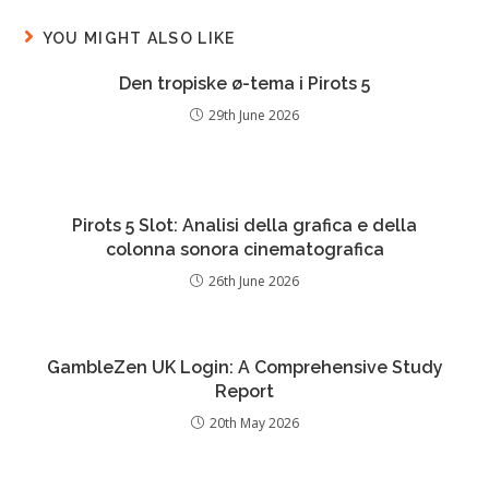
YOU MIGHT ALSO LIKE
Den tropiske ø-tema i Pirots 5
29th June 2026
Pirots 5 Slot: Analisi della grafica e della
colonna sonora cinematografica
26th June 2026
GambleZen UK Login: A Comprehensive Study
Report
20th May 2026