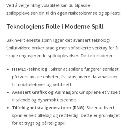
Ved å velge riktig volatilitet kan du tilpasse
spillopplevelsen din til din egen risikotoleranse og spillestil.
Teknologiens Rolle i Moderne Spill
Bak hvert eneste spinn ligger det avansert teknologi.
Spillutviklere bruker stadig mer sofistikerte verktøy for å
skape engasjerende spillopplevelser. Dette inkluderer:
HTML5-teknologi:
Sikrer at spillene fungerer sømløst
på tvers av alle enheter, fra stasjonære datamaskiner
til mobiltelefoner og nettbrett.
Avansert Grafikk og Animasjon:
Gir spillene et visuelt
tiltalende og dynamisk utseende.
Tilfeldighetstallgeneratorer (RNG):
Sikrer at hvert
spinn er helt tilfeldig og rettferdig. Dette er grunnlaget
for et trygt og pålitelig spill.