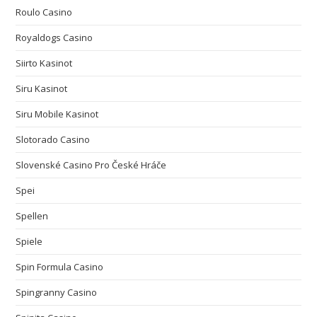
Roulo Casino
Royaldogs Casino
Siirto Kasinot
Siru Kasinot
Siru Mobile Kasinot
Slotorado Casino
Slovenské Casino Pro České Hráče
Spei
Spellen
Spiele
Spin Formula Casino
Spingranny Casino