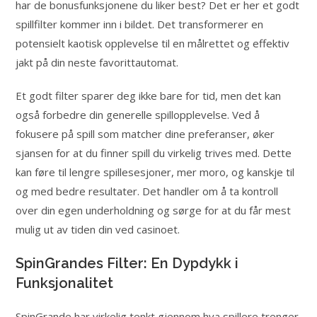
har de bonusfunksjonene du liker best? Det er her et godt
spillfilter kommer inn i bildet. Det transformerer en
potensielt kaotisk opplevelse til en målrettet og effektiv
jakt på din neste favorittautomat.
Et godt filter sparer deg ikke bare for tid, men det kan
også forbedre din generelle spillopplevelse. Ved å
fokusere på spill som matcher dine preferanser, øker
sjansen for at du finner spill du virkelig trives med. Dette
kan føre til lengre spillesesjoner, mer moro, og kanskje til
og med bedre resultater. Det handler om å ta kontroll
over din egen underholdning og sørge for at du får mest
mulig ut av tiden din ved casinoet.
SpinGrandes Filter: En Dypdykk i
Funksjonalitet
SpinGrande har virkelig tenkt gjennom hva spillere trenger.