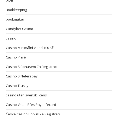
blog
Bookkeeping
bookmaker
Candybet Casino
casino
Casino Minimální Vklad 100 Kč
Casino Privé
Casino S Bonusem Za Registraci
Casino S Neterapay
Casino Trustly
casino utan svensk licens
Casino Vklad Přes Paysafecard
České Casino Bonus Za Registraci