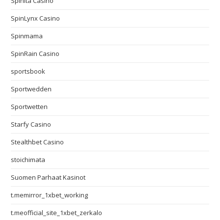
Spinita Casino
SpinLynx Casino
Spinmama
SpinRain Casino
sportsbook
Sportwedden
Sportwetten
Starfy Casino
Stealthbet Casino
stoichimata
Suomen Parhaat Kasinot
t.memirror_1xbet_working
t.meofficial_site_1xbet_zerkalo