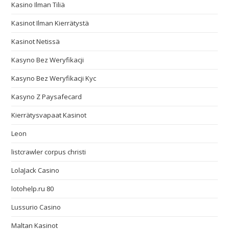
Kasino Ilman Tiliä
Kasinot Ilman Kierrätystä
Kasinot Netissä
Kasyno Bez Weryfikacji
Kasyno Bez Weryfikacji Kyc
Kasyno Z Paysafecard
Kierrätysvapaat Kasinot
Leon
listcrawler corpus christi
LolaJack Casino
lotohelp.ru 80
Lussurio Casino
Maltan Kasinot