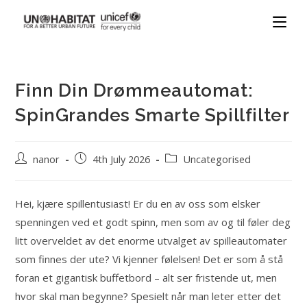
Finn Din Drømmeautomat:
SpinGrandes Smarte Spillfilter
nanor
4th July 2026
Uncategorised
Hei, kjære spillentusiast! Er du en av oss som elsker
spenningen ved et godt spinn, men som av og til føler deg
litt overveldet av det enorme utvalget av spilleautomater
som finnes der ute? Vi kjenner følelsen! Det er som å stå
foran et gigantisk buffetbord – alt ser fristende ut, men
hvor skal man begynne? Spesielt når man leter etter det