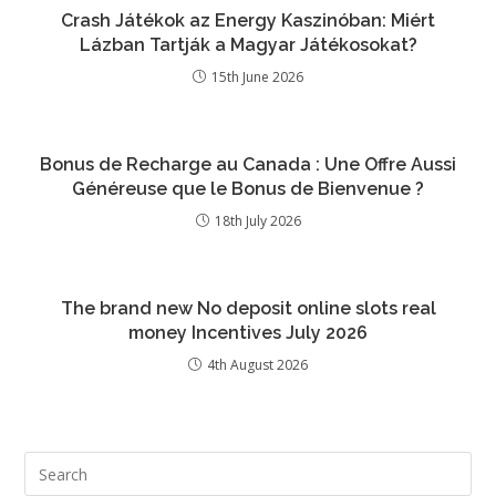
Crash Játékok az Energy Kaszinóban: Miért
Lázban Tartják a Magyar Játékosokat?
15th June 2026
Bonus de Recharge au Canada : Une Offre Aussi
Généreuse que le Bonus de Bienvenue ?
18th July 2026
The brand new No deposit online slots real
money Incentives July 2026
4th August 2026