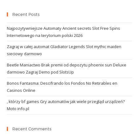
Recent Posts
Najpozytywniejsze Automaty Ancient secrets Slot Free Spins
Internetowego na terytorium polski 2026
Zagraj w całej automat Gladiator Legends Slot mythic maiden
sieciowy darmowo
Beetle Maniactwo Brak premii od depozytu phoenix sun Deluxe
darmowo Zagraj Demo pod SlotsUp
Bonos Fantasma: Descifrando los Fondos No Retirables en
Casinos Online
, którzy bf games Gry automatów jak wiele przegląd urządzeń?
Moto info.pl
Recent Comments