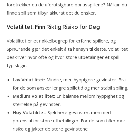
foretrekker du de uforutsigbare bonusspillene? Nå kan du
finne spill som tilbyr akkurat det du ønsker.
Volatilitet: Finn Riktig Risiko for Deg
Volatilitet er et nøkkelbegrep for erfarne spillere, og
SpinGrande gjør det enkelt å ta hensyn til dette. Volatilitet
beskriver hvor ofte og hvor store utbetalinger et spill
typisk gir:
Lav Volatilitet:
Mindre, men hyppigere gevinster. Bra
for de som ønsker lengre spilletid og mer stabil spilling.
Medium Volatilitet:
En balanse mellom hyppighet og
størrelse på gevinster.
Høy Volatilitet:
Sjeldnere gevinster, men med
potensial for store utbetalinger. For de som tåler mer
risiko og jakter de store gevinstene.