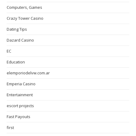
Computers, Games
Crazy Tower Сasino
Dating Tips
Dazard Casino
EC
Education
elemporiodelvw.com.ar
Emperia Casino
Entertainment
escort projects
Fast Payouts
first