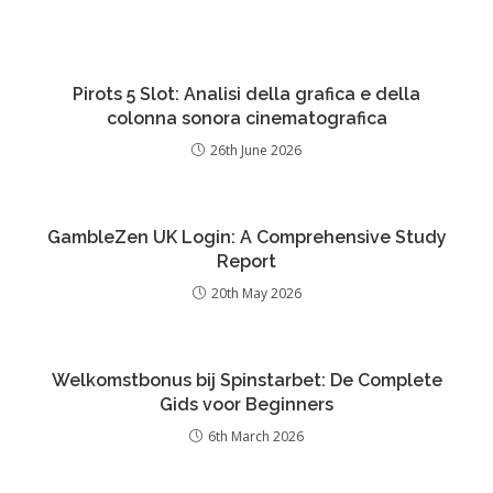
Pirots 5 Slot: Analisi della grafica e della
colonna sonora cinematografica
26th June 2026
GambleZen UK Login: A Comprehensive Study
Report
20th May 2026
Welkomstbonus bij Spinstarbet: De Complete
Gids voor Beginners
6th March 2026