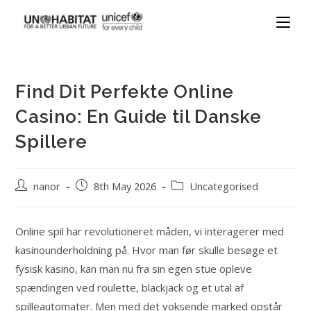
Find Dit Perfekte Online
Casino: En Guide til Danske
Spillere
nanor
8th May 2026
Uncategorised
Online spil har revolutioneret måden, vi interagerer med
kasinounderholdning på. Hvor man før skulle besøge et
fysisk kasino, kan man nu fra sin egen stue opleve
spændingen ved roulette, blackjack og et utal af
spilleautomater. Men med det voksende marked opstår