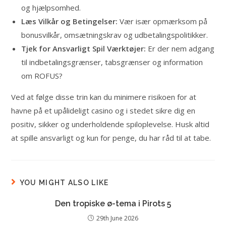
og hjælpsomhed.
Læs Vilkår og Betingelser:
Vær især opmærksom på
bonusvilkår, omsætningskrav og udbetalingspolitikker.
Tjek for Ansvarligt Spil Værktøjer:
Er der nem adgang
til indbetalingsgrænser, tabsgrænser og information
om ROFUS?
Ved at følge disse trin kan du minimere risikoen for at
havne på et upålideligt casino og i stedet sikre dig en
positiv, sikker og underholdende spiloplevelse. Husk altid
at spille ansvarligt og kun for penge, du har råd til at tabe.
YOU MIGHT ALSO LIKE
Den tropiske ø-tema i Pirots 5
29th June 2026