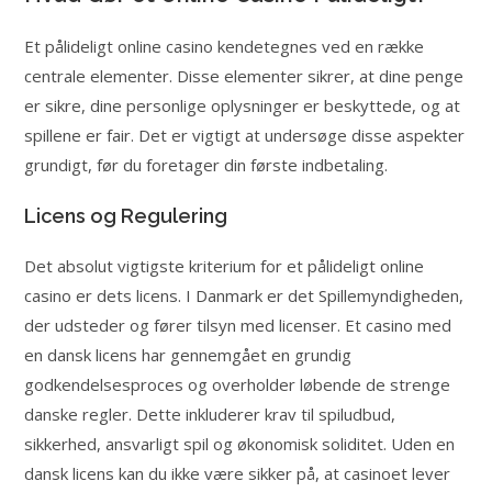
Et pålideligt online casino kendetegnes ved en række
centrale elementer. Disse elementer sikrer, at dine penge
er sikre, dine personlige oplysninger er beskyttede, og at
spillene er fair. Det er vigtigt at undersøge disse aspekter
grundigt, før du foretager din første indbetaling.
Licens og Regulering
Det absolut vigtigste kriterium for et pålideligt online
casino er dets licens. I Danmark er det Spillemyndigheden,
der udsteder og fører tilsyn med licenser. Et casino med
en dansk licens har gennemgået en grundig
godkendelsesproces og overholder løbende de strenge
danske regler. Dette inkluderer krav til spiludbud,
sikkerhed, ansvarligt spil og økonomisk soliditet. Uden en
dansk licens kan du ikke være sikker på, at casinoet lever