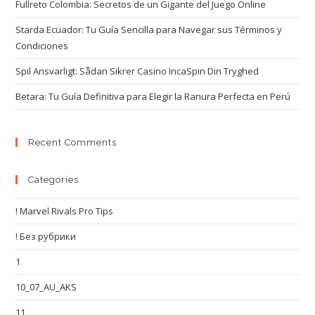
Fullreto Colombia: Secretos de un Gigante del Juego Online
Starda Ecuador: Tu Guía Sencilla para Navegar sus Términos y
Condiciones
Spil Ansvarligt: Sådan Sikrer Casino IncaSpin Din Tryghed
Betara: Tu Guía Definitiva para Elegir la Ranura Perfecta en Perú
Recent Comments
Categories
! Marvel Rivals Pro Tips
! Без рубрики
1
10_07_AU_AKS
11