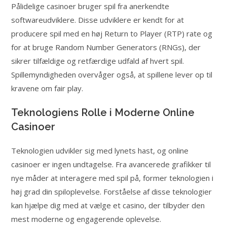
Pålidelige casinoer bruger spil fra anerkendte
softwareudviklere. Disse udviklere er kendt for at
producere spil med en høj Return to Player (RTP) rate og
for at bruge Random Number Generators (RNGs), der
sikrer tilfældige og retfærdige udfald af hvert spil.
Spillemyndigheden overvåger også, at spillene lever op til
kravene om fair play.
Teknologiens Rolle i Moderne Online
Casinoer
Teknologien udvikler sig med lynets hast, og online
casinoer er ingen undtagelse. Fra avancerede grafikker til
nye måder at interagere med spil på, former teknologien i
høj grad din spiloplevelse. Forståelse af disse teknologier
kan hjælpe dig med at vælge et casino, der tilbyder den
mest moderne og engagerende oplevelse.