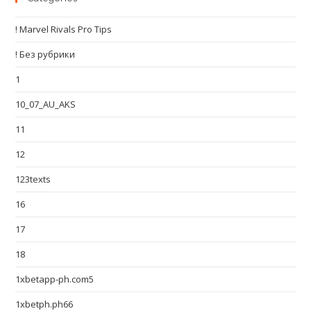
! Marvel Rivals Pro Tips
! Без рубрики
1
10_07_AU_AKS
11
12
123texts
16
17
18
1xbetapp-ph.com5
1xbetph.ph66