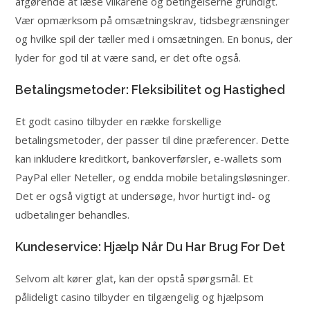
afgørende at læse vilkårene og betingelserne grundigt.
Vær opmærksom på omsætningskrav, tidsbegrænsninger
og hvilke spil der tæller med i omsætningen. En bonus, der
lyder for god til at være sand, er det ofte også.
Betalingsmetoder: Fleksibilitet og Hastighed
Et godt casino tilbyder en række forskellige
betalingsmetoder, der passer til dine præferencer. Dette
kan inkludere kreditkort, bankoverførsler, e-wallets som
PayPal eller Neteller, og endda mobile betalingsløsninger.
Det er også vigtigt at undersøge, hvor hurtigt ind- og
udbetalinger behandles.
Kundeservice: Hjælp Når Du Har Brug For Det
Selvom alt kører glat, kan der opstå spørgsmål. Et
pålideligt casino tilbyder en tilgængelig og hjælpsom