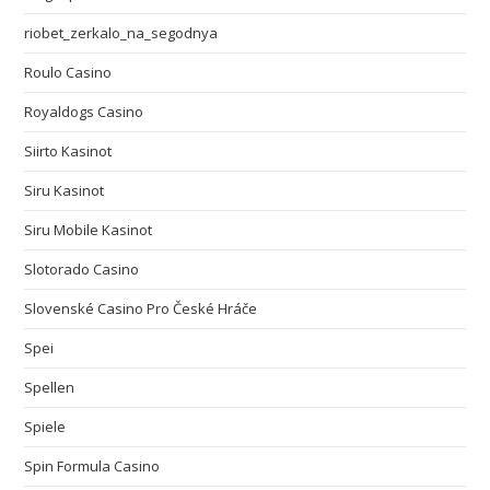
riobet_zerkalo_na_segodnya
Roulo Casino
Royaldogs Casino
Siirto Kasinot
Siru Kasinot
Siru Mobile Kasinot
Slotorado Casino
Slovenské Casino Pro České Hráče
Spei
Spellen
Spiele
Spin Formula Casino