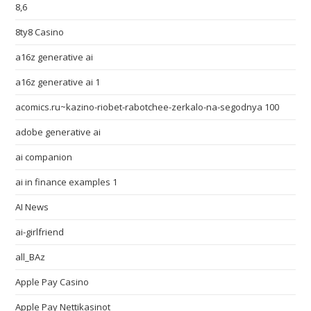
8,6
8ty8 Casino
a16z generative ai
a16z generative ai 1
acomics.ru~kazino-riobet-rabotchee-zerkalo-na-segodnya 100
adobe generative ai
ai companion
ai in finance examples 1
AI News
ai-girlfriend
all_BAz
Apple Pay Casino
Apple Pay Nettikasinot