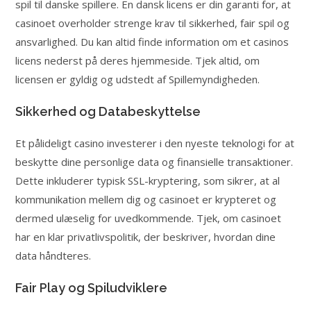
spil til danske spillere. En dansk licens er din garanti for, at
casinoet overholder strenge krav til sikkerhed, fair spil og
ansvarlighed. Du kan altid finde information om et casinos
licens nederst på deres hjemmeside. Tjek altid, om
licensen er gyldig og udstedt af Spillemyndigheden.
Sikkerhed og Databeskyttelse
Et pålideligt casino investerer i den nyeste teknologi for at
beskytte dine personlige data og finansielle transaktioner.
Dette inkluderer typisk SSL-kryptering, som sikrer, at al
kommunikation mellem dig og casinoet er krypteret og
dermed ulæselig for uvedkommende. Tjek, om casinoet
har en klar privatlivspolitik, der beskriver, hvordan dine
data håndteres.
Fair Play og Spiludviklere