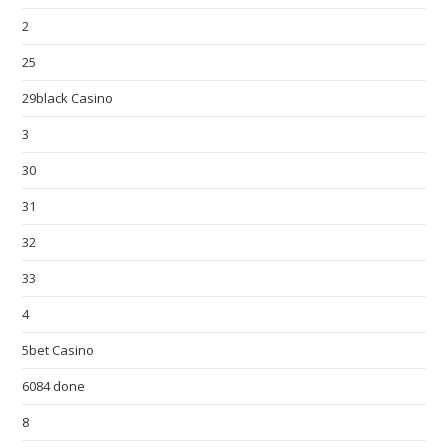
2
25
29black Casino
3
30
31
32
33
4
5bet Casino
6084 done
8