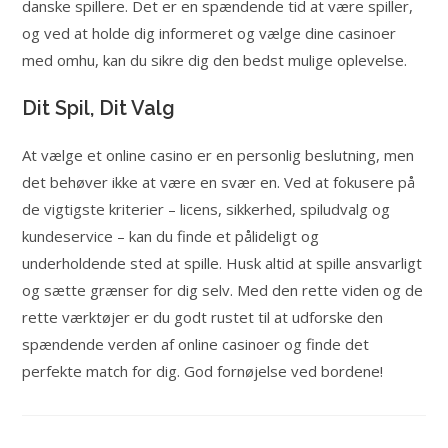
danske spillere. Det er en spændende tid at være spiller,
og ved at holde dig informeret og vælge dine casinoer
med omhu, kan du sikre dig den bedst mulige oplevelse.
Dit Spil, Dit Valg
At vælge et online casino er en personlig beslutning, men
det behøver ikke at være en svær en. Ved at fokusere på
de vigtigste kriterier – licens, sikkerhed, spiludvalg og
kundeservice – kan du finde et pålideligt og
underholdende sted at spille. Husk altid at spille ansvarligt
og sætte grænser for dig selv. Med den rette viden og de
rette værktøjer er du godt rustet til at udforske den
spændende verden af online casinoer og finde det
perfekte match for dig. God fornøjelse ved bordene!