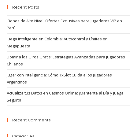
Recent Posts
¡Bonos de Alto Nivel: Ofertas Exclusivas para Jugadores VIP en
Perú!
Juega Inteligente en Colombia: Autocontrol y Límites en
Megapuesta
Domina los Giros Gratis: Estrategias Avanzadas para Jugadores
Chilenos
Jugar con Inteligencia: Cómo 1xSlot Cuida a los Jugadores
Argentinos
Actualiza tus Datos en Casinos Online: ¡Mantente al Día y Juega
Seguro!
Recent Comments
Categories