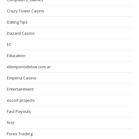
Crazy Tower Сasino
Dating Tips
Dazard Casino
EC
Education
elemporiodelvw.com.ar
Emperia Casino
Entertainment
escort projects
Fast Payouts
first
Forex Trading