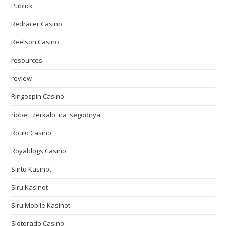
Publick
Redracer Casino
Reelson Casino
resources
review
Ringospin Casino
riobet_zerkalo_na_segodnya
Roulo Casino
Royaldogs Casino
Siirto Kasinot
Siru Kasinot
Siru Mobile Kasinot
Slotorado Casino