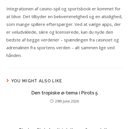
Integrationen af casino-spil og sportsbook er kommet for
at blive. Det tilbyder en bekvemmelighed og en alsidighed,
som mange spillere efterspørger. Ved at vælge apps, der
er veludviklede, sikre og licenserede, kan du nyde den
bedste af begge verdener – spændingen fra casinoet og
adrenalinen fra sportens verden – alt sammen lige ved
hånden.
YOU MIGHT ALSO LIKE
Den tropiske ø-tema i Pirots 5
29th June 2026