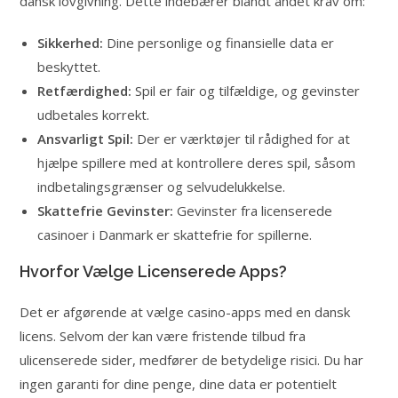
dansk lovgivning. Dette indebærer blandt andet krav om:
Sikkerhed:
Dine personlige og finansielle data er
beskyttet.
Retfærdighed:
Spil er fair og tilfældige, og gevinster
udbetales korrekt.
Ansvarligt Spil:
Der er værktøjer til rådighed for at
hjælpe spillere med at kontrollere deres spil, såsom
indbetalingsgrænser og selvudelukkelse.
Skattefrie Gevinster:
Gevinster fra licenserede
casinoer i Danmark er skattefrie for spillerne.
Hvorfor Vælge Licenserede Apps?
Det er afgørende at vælge casino-apps med en dansk
licens. Selvom der kan være fristende tilbud fra
ulicenserede sider, medfører de betydelige risici. Du har
ingen garanti for dine penge, dine data er potentielt