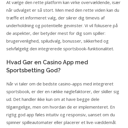
At vælge den rette platform kan virke overvældende, især
når udvalget er så stort. Men med den rette viden kan du
træffe et informeret valg, der sikrer dig timevis af
underholdning og potentielle gevinster. Vi vil fokusere på
de aspekter, der betyder mest for dig som spiller:
brugervenlighed, spiludvalg, bonusser, sikkerhed og
selvfølgelig den integrerede sportsbook-funktionalitet.
Hvad Gør en Casino App med
Sportsbetting God?
Når vi taler om de bedste casino-apps med integreret
sportsbook, er der en række nøglefaktorer, der skiller sig
ud. Det handler ikke kun om at have begge dele
tilgængelige, men om hvordan de er implementeret. En
rigtig god app føles intuitiv og responsiv, uanset om du
spinner spilleautomater eller placerer et live-væddemål.