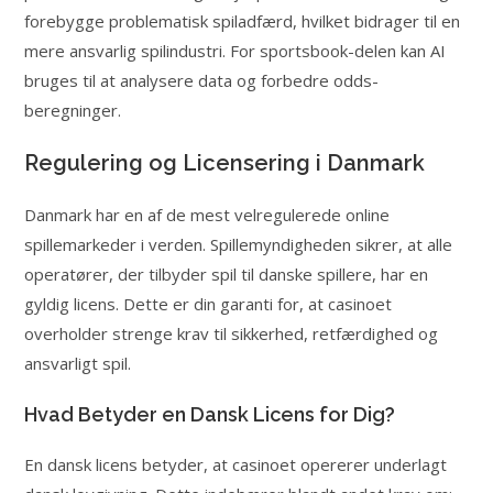
forebygge problematisk spiladfærd, hvilket bidrager til en
mere ansvarlig spilindustri. For sportsbook-delen kan AI
bruges til at analysere data og forbedre odds-
beregninger.
Regulering og Licensering i Danmark
Danmark har en af de mest velregulerede online
spillemarkeder i verden. Spillemyndigheden sikrer, at alle
operatører, der tilbyder spil til danske spillere, har en
gyldig licens. Dette er din garanti for, at casinoet
overholder strenge krav til sikkerhed, retfærdighed og
ansvarligt spil.
Hvad Betyder en Dansk Licens for Dig?
En dansk licens betyder, at casinoet opererer underlagt