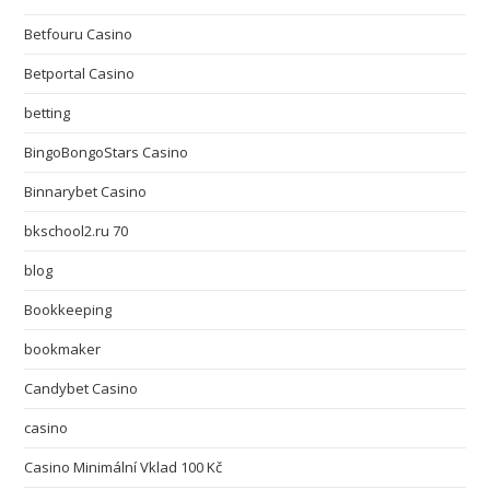
Betfouru Casino
Betportal Casino
betting
BingoBongoStars Casino
Binnarybet Casino
bkschool2.ru 70
blog
Bookkeeping
bookmaker
Candybet Casino
casino
Casino Minimální Vklad 100 Kč