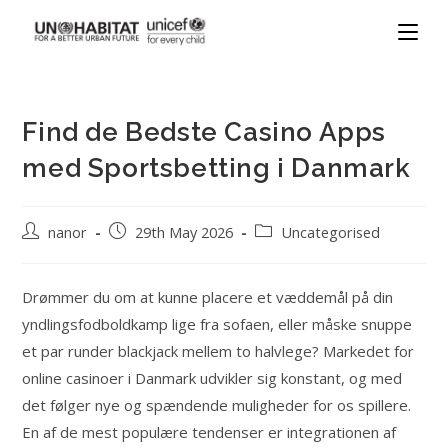
Find de Bedste Casino Apps
med Sportsbetting i Danmark
nanor
29th May 2026
Uncategorised
Drømmer du om at kunne placere et væddemål på din
yndlingsfodboldkamp lige fra sofaen, eller måske snuppe
et par runder blackjack mellem to halvlege? Markedet for
online casinoer i Danmark udvikler sig konstant, og med
det følger nye og spændende muligheder for os spillere.
En af de mest populære tendenser er integrationen af