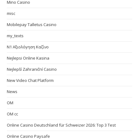
Mino Casino
misc
Mobilepay Talletus Casino
my_texts
N1 Αξιολόγηση Καζίνο
Nejlepsi Online Kasina
Nejlepší Zahraniční Casino
New Video Chat Platform
News
OM
OM cc
Online Casino Deutschland für Schweizer 2026: Top 3 Test
Online Casino Paysafe