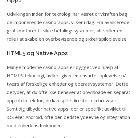
Udviklingen inden for teknologi har været drivkraften bag
de imponerende casino-apps, vi ser i dag. Fra avancerede
grafikmotorer til sikre betalingssystemer, alt spiller en
rolle i at skabe en overbevisende og sikker spiloplevelse.
HTML5 og Native Apps
Mange moderne casino-apps er bygget ved hjælp af
HTML5-teknologi, hvilket giver en ensartet oplevelse på
tværs af forskellige enheder og operativsystemer. Dette
betyder, at du ofte ikke behøver at downloade en separat
app til din telefon; du kan spille direkte i din browser.
Samtidig tilbyder native apps, der er specifikt udviklet til
iOS eller Android, ofte den bedste ydeevne og integration
med enhedens funktioner.