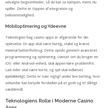
udvalgte begivenheder, så du kan se kampen, mens du
spiller. Dette er toppen af integration og
bekvemmelighed.
Mobiloptimering og Ydeevne
Teknologien bag casino-apps er afgørende for din
oplevelse. En app skal være hurtig, stabil og kræve
minimal batteriforbrug. Dette opnås gennem avanceret
programmering og optimering. Uanset om du bruger en
iOS- eller Android-enhed, skal appen køre problemfrit.
Lad-tider skal være korte, og spil skal indlæses
øjeblikkeligt. Dette er især vigtigt under live betting, hvor
sekunder kan betyde forskellen på et godt og et dårligt
væddemål.
Teknologiens Rolle i Moderne Casino
Apps