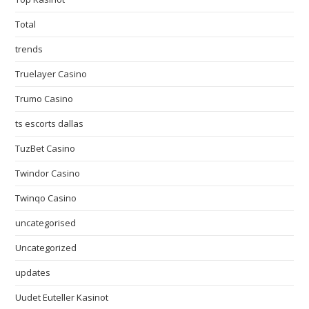
Total
trends
Truelayer Casino
Trumo Casino
ts escorts dallas
TuzBet Casino
Twindor Casino
Twinqo Casino
uncategorised
Uncategorized
updates
Uudet Euteller Kasinot