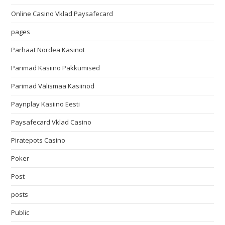
Online Casino Vklad Paysafecard
pages
Parhaat Nordea Kasinot
Parimad Kasiino Pakkumised
Parimad Välismaa Kasiinod
Paynplay Kasiino Eesti
Paysafecard Vklad Casino
Piratepots Casino
Poker
Post
posts
Public