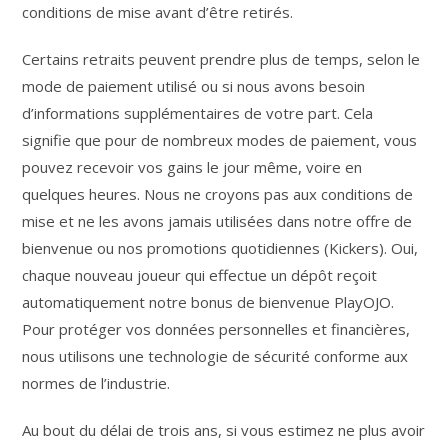
conditions de mise avant d’être retirés.
Certains retraits peuvent prendre plus de temps, selon le
mode de paiement utilisé ou si nous avons besoin
d’informations supplémentaires de votre part. Cela
signifie que pour de nombreux modes de paiement, vous
pouvez recevoir vos gains le jour même, voire en
quelques heures. Nous ne croyons pas aux conditions de
mise et ne les avons jamais utilisées dans notre offre de
bienvenue ou nos promotions quotidiennes (Kickers). Oui,
chaque nouveau joueur qui effectue un dépôt reçoit
automatiquement notre bonus de bienvenue PlayOJO.
Pour protéger vos données personnelles et financières,
nous utilisons une technologie de sécurité conforme aux
normes de l’industrie.
Au bout du délai de trois ans, si vous estimez ne plus avoir