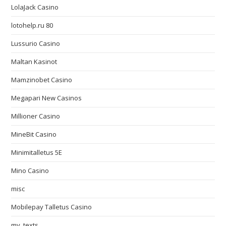
LolaJack Casino
lotohelp.ru 80
Lussurio Casino
Maltan Kasinot
Mamzinobet Casino
Megapari New Casinos
Millioner Casino
MineBit Casino
Minimitalletus 5E
Mino Casino
misc
Mobilepay Talletus Casino
my_texts