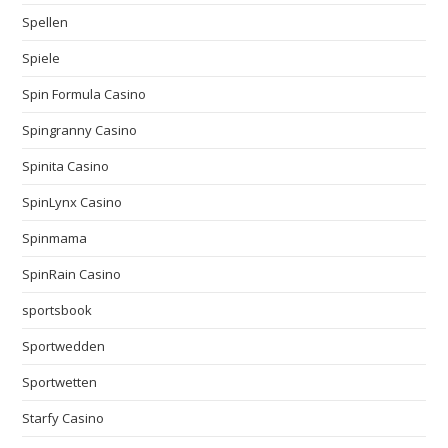
Spellen
Spiele
Spin Formula Casino
Spingranny Casino
Spinita Casino
SpinLynx Casino
Spinmama
SpinRain Casino
sportsbook
Sportwedden
Sportwetten
Starfy Casino