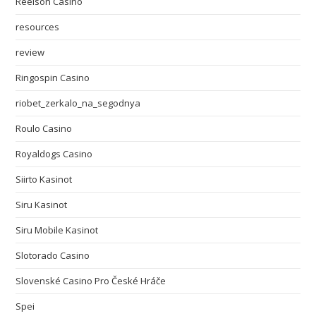
Reelson Casino
resources
review
Ringospin Casino
riobet_zerkalo_na_segodnya
Roulo Casino
Royaldogs Casino
Siirto Kasinot
Siru Kasinot
Siru Mobile Kasinot
Slotorado Casino
Slovenské Casino Pro České Hráče
Spei