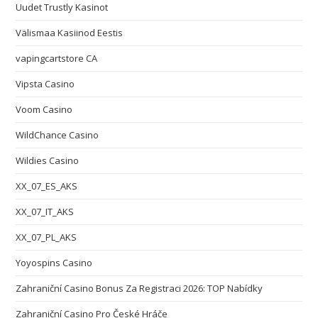
Uudet Trustly Kasinot
Välismaa Kasiinod Eestis
vapingcartstore CA
Vipsta Casino
Voom Casino
WildChance Casino
Wildies Casino
XX_07_ES_AKS
XX_07_IT_AKS
XX_07_PL_AKS
Yoyospins Casino
Zahraniční Casino Bonus Za Registraci 2026: TOP Nabídky
Zahraniční Casino Pro České Hráče