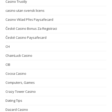
Casino Trustly
casino utan svensk licens
Casino Vklad Přes Paysafecard
České Casino Bonus Za Registraci
České Casino Paysafecard
CH
ChainLuck Casino
CIB
Cocoa Casino
Computers, Games
Crazy Tower Сasino
Dating Tips
Dazard Casino