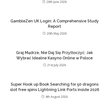
26th June 2026
GambleZen UK Login: A Comprehensive Study
Report
20th May 2026
Graj Mądrze, Nie Daj Się Przytłoczyć: Jak
Wybrać Idealne Kasyno Online w Polsce
21st July 2026
Super Hook up Book Searching for 50 dragons
slot free spins Lightning Link Ports inside 2026
4th August 2026