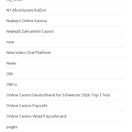
N1 Αξιολόγηση Καζίνο
Nejlepsi Online Kasina
Nejlepší Zahraniční Casino
new
New Video Chat Platform
News
OM
OM cc
Online Casino Deutschland für Schweizer 2026: Top 3 Test
Online Casino Paysafe
Online Casino Vklad Paysafecard
pages