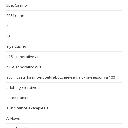
5bet Casino
6084 done
8
8,6
8ty8 Casino
a16z generative ai
a16z generative ai 1
acomics.ru~kazino-riobet-rabotchee-zerkalo-na-segodnya 100
adobe generative ai
ai companion
ai in finance examples 1
AI News