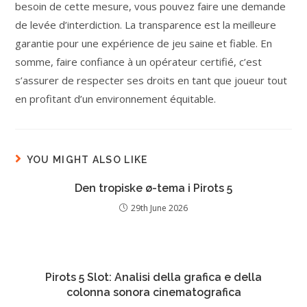
besoin de cette mesure, vous pouvez faire une demande
de levée d’interdiction. La transparence est la meilleure
garantie pour une expérience de jeu saine et fiable. En
somme, faire confiance à un opérateur certifié, c’est
s’assurer de respecter ses droits en tant que joueur tout
en profitant d’un environnement équitable.
YOU MIGHT ALSO LIKE
Den tropiske ø-tema i Pirots 5
29th June 2026
Pirots 5 Slot: Analisi della grafica e della
colonna sonora cinematografica