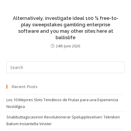
Alternatively, investigate ideal 100 % free-to-
play sweepstakes gambling enterprise
software and you may other sites here at
ballislife
24th June 2026
Recent Posts
Los 10 Mejores Slots Temáticos de Frutas para una Experiencia
Nostálgica
Snabbuttagscasinon Revolutionerar Spelupplevelsen: Tekniken
Bakom Instantella Vinster