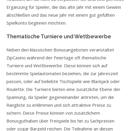
Ergänzung für Spieler, die das alte Jahr mit einem Gewinn
abschließen und das neue Jahr mit einem gut gefüllten
Spielkonto beginnen möchten.
Thematische Turniere und Wettbewerbe
Neben den klassischen Bonusangeboten veranstaltet
ZipCasino während der Feiertage oft thematische
Turniere und Wettbewerbe. Diese können sich auf
bestimmte Spielautomaten beziehen, die zur Jahreszeit
passen, oder auf beliebte Tischspiele wie Blackjack oder
Roulette. Die Turniere bieten eine zusätzliche Ebene der
Spannung, da Spieler gegeneinander antreten, um die
Rangliste zu erklimmen und sich attraktive Preise zu
sichern. Diese Preise können von zusätzlichem
Bonusguthaben über Freispiele bis hin zu Sachpreisen
oder sogar Bargeld reichen. Die Teilnahme an diesen