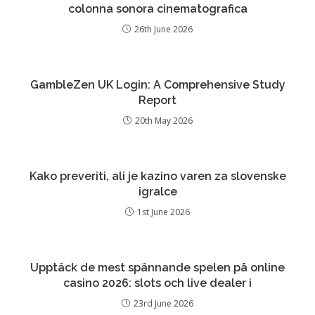
colonna sonora cinematografica
26th June 2026
GambleZen UK Login: A Comprehensive Study
Report
20th May 2026
Kako preveriti, ali je kazino varen za slovenske
igralce
1st June 2026
Upptäck de mest spännande spelen på online
casino 2026: slots och live dealer i
23rd June 2026