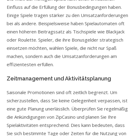
Einfluss auf die Erfüllung der Bonusbedingungen haben.
Einige Spiele tragen stärker zu den Umsatzanforderungen
bei als andere. Beispielsweise haben Spielautomaten oft
einen höheren Beitragssatz als Tischspiele wie Blackjack
oder Roulette. Spieler, die ihre Bonusgelder strategisch
einsetzen möchten, wählen Spiele, die nicht nur Spaß
machen, sondern auch die Umsatzanforderungen am
effizientesten erfüllen.
Zeitmanagement und Aktivitätsplanung
Saisonale Promotionen sind oft zeitlich begrenzt. Um
sicherzustellen, dass Sie keine Gelegenheit verpassen, ist
eine gute Planung unerlässlich. Überprüfen Sie regelmäßig
die Ankündigungen von ZipCasino und planen Sie Ihre
Spielaktivitäten entsprechend. Dies kann bedeuten, dass
Sie sich bestimmte Tage oder Zeiten für die Nutzung von