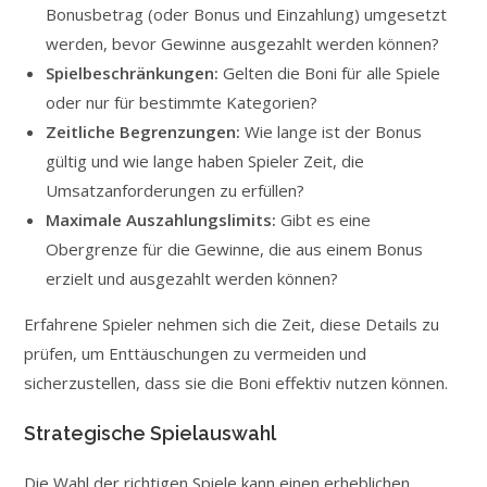
Bonusbetrag (oder Bonus und Einzahlung) umgesetzt
werden, bevor Gewinne ausgezahlt werden können?
Spielbeschränkungen:
Gelten die Boni für alle Spiele
oder nur für bestimmte Kategorien?
Zeitliche Begrenzungen:
Wie lange ist der Bonus
gültig und wie lange haben Spieler Zeit, die
Umsatzanforderungen zu erfüllen?
Maximale Auszahlungslimits:
Gibt es eine
Obergrenze für die Gewinne, die aus einem Bonus
erzielt und ausgezahlt werden können?
Erfahrene Spieler nehmen sich die Zeit, diese Details zu
prüfen, um Enttäuschungen zu vermeiden und
sicherzustellen, dass sie die Boni effektiv nutzen können.
Strategische Spielauswahl
Die Wahl der richtigen Spiele kann einen erheblichen