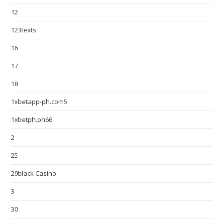
12
123texts
16
17
18
1xbetapp-ph.com5
1xbetph.ph66
2
25
29black Casino
3
30