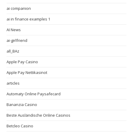
ai companion
ai in finance examples 1
AI News
ai-girlfriend
all_BAz
Apple Pay Casino
Apple Pay Nettikasinot
articles
Automaty Online Paysafecard
Bananzia Casino
Beste Ausländische Online Casinos
Betcleo Casino