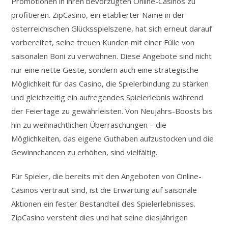
Promotionen in ihren bevorzugten Online-Casinos zu
profitieren. ZipCasino, ein etablierter Name in der
österreichischen Glücksspielszene, hat sich erneut darauf
vorbereitet, seine treuen Kunden mit einer Fülle von
saisonalen Boni zu verwöhnen. Diese Angebote sind nicht
nur eine nette Geste, sondern auch eine strategische
Möglichkeit für das Casino, die Spielerbindung zu stärken
und gleichzeitig ein aufregendes Spielerlebnis während
der Feiertage zu gewährleisten. Von Neujahrs-Boosts bis
hin zu weihnachtlichen Überraschungen – die
Möglichkeiten, das eigene Guthaben aufzustocken und die
Gewinnchancen zu erhöhen, sind vielfältig.
Für Spieler, die bereits mit den Angeboten von Online-
Casinos vertraut sind, ist die Erwartung auf saisonale
Aktionen ein fester Bestandteil des Spielerlebnisses.
ZipCasino versteht dies und hat seine diesjährigen