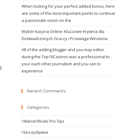
When looking for your perfect added bonus, here
are some of the most important points to continue
a passionate vision on the
Wybór Kasyna Online: Kluczowe Kryteria dla
Doświadczonych Graczy i Przewaga Winstoria
All of the adding blogger and you may editor
during the Top10Casinos was a professional to
your each other journalism and you can to
g
experience
Recent Comments
Categories
! Marvel Rivals Pro Tips
! Без рубрики