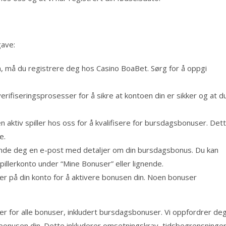
gave:
, må du registrere deg hos Casino BoaBet. Sørg for å oppgi
erifiseringsprosesser for å sikre at kontoen din er sikker og at d
 aktiv spiller hos oss for å kvalifisere for bursdagsbonuser. Det
e.
sende deg en e-post med detaljer om din bursdagsbonus. Du kan
illerkonto under “Mine Bonuser” eller lignende.
ler på din konto for å aktivere bonusen din. Noen bonuser
der for alle bonuser, inkludert bursdagsbonuser. Vi oppfordrer de
er bonusen din. Dette inkluderer omsetningskrav, tidsbegrensninge