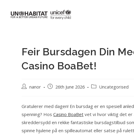
Feir Bursdagen Din Me
Casino BoaBet!
nanor
26th June 2026
Uncategorised
Gratulerer med dagen! En bursdag er en spesiell anled
spenning? Hos
Casino BoaBet
vet vi hvor viktig det e
skreddersydd en rekke fantastiske bursdagstilbud som 
spinne hjulene på en spilleautomat eller satse på rule