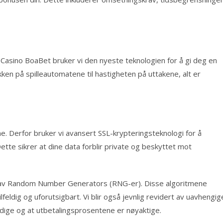
 Casino BoaBet bruker vi den nyeste teknologien for å gi deg en
ken på spilleautomatene til hastigheten på uttakene, alt er
ine. Derfor bruker vi avansert SSL-krypteringsteknologi for å
Dette sikrer at dine data forblir private og beskyttet mot
vet av Random Number Generators (RNG-er). Disse algoritmene
tilfeldig og uforutsigbart. Vi blir også jevnlig revidert av uavhengig
erdige og at utbetalingsprosentene er nøyaktige.