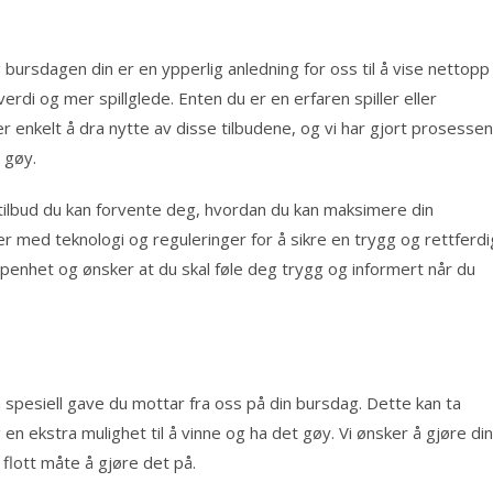
og bursdagen din er en ypperlig anledning for oss til å vise nettopp
erdi og mer spillglede. Enten du er en erfaren spiller eller
r enkelt å dra nytte av disse tilbudene, og vi har gjort prosessen
 gøy.
gstilbud du kan forvente deg, hvordan du kan maksimere din
r med teknologi og reguleringer for å sikre en trygg og rettferdi
å åpenhet og ønsker at du skal føle deg trygg og informert når du
spesiell gave du mottar fra oss på din bursdag. Dette kan ta
n ekstra mulighet til å vinne og ha det gøy. Vi ønsker å gjøre din
flott måte å gjøre det på.