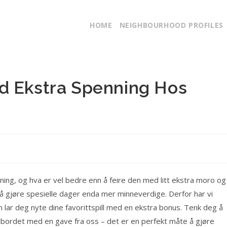
HOME
NEIGHBOURHOOD PROFILES
d Ekstra Spenning Hos
ning, og hva er vel bedre enn å feire den med litt ekstra moro og
r å gjøre spesielle dager enda mer minneverdige. Derfor har vi
lar deg nyte dine favorittspill med en ekstra bonus. Tenk deg å
ttbordet med en gave fra oss – det er en perfekt måte å gjøre