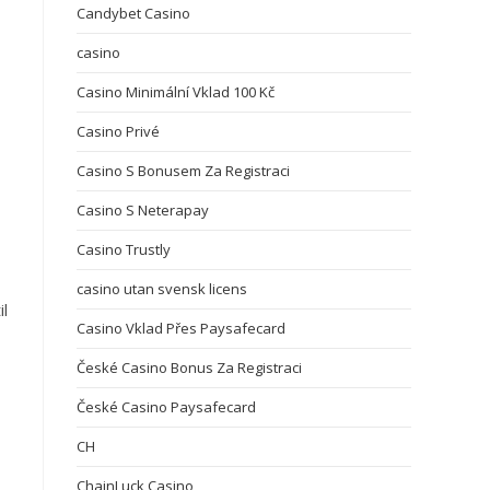
Candybet Casino
casino
Casino Minimální Vklad 100 Kč
Casino Privé
Casino S Bonusem Za Registraci
Casino S Neterapay
Casino Trustly
casino utan svensk licens
il
Casino Vklad Přes Paysafecard
České Casino Bonus Za Registraci
České Casino Paysafecard
CH
ChainLuck Casino