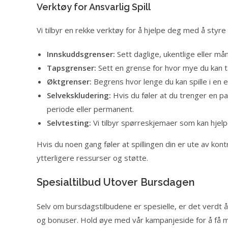
Verktøy for Ansvarlig Spill
Vi tilbyr en rekke verktøy for å hjelpe deg med å styre di
Innskuddsgrenser:
Sett daglige, ukentlige eller må
Tapsgrenser:
Sett en grense for hvor mye du kan t
Øktgrenser:
Begrens hvor lenge du kan spille i en e
Selvekskludering:
Hvis du føler at du trenger en pa
periode eller permanent.
Selvtesting:
Vi tilbyr spørreskjemaer som kan hjelp
Hvis du noen gang føler at spillingen din er ute av kontr
ytterligere ressurser og støtte.
Spesialtilbud Utover Bursdagen
Selv om bursdagstilbudene er spesielle, er det verdt 
og bonuser. Hold øye med vår kampanjeside for å få m