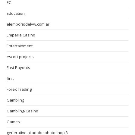
EC
Education
elemporiodelvw.com.ar
Emperia Casino
Entertainment
escort projects
Fast Payouts
first
Forex Trading
Gambling
Gambling/Casino
Games
generative ai adobe photoshop 3