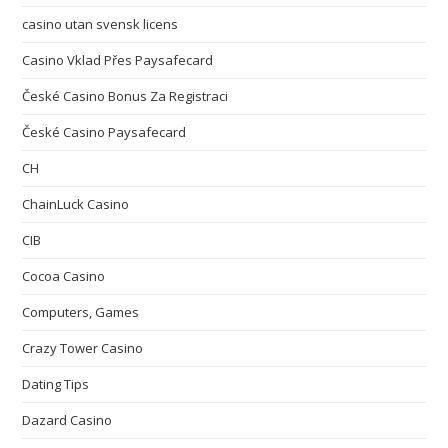
casino utan svensk licens
Casino Vklad Přes Paysafecard
České Casino Bonus Za Registraci
České Casino Paysafecard
CH
ChainLuck Casino
CIB
Cocoa Casino
Computers, Games
Crazy Tower Сasino
Dating Tips
Dazard Casino