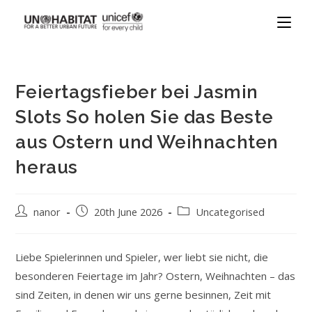
Feiertagsfieber bei Jasmin
Slots So holen Sie das Beste
aus Ostern und Weihnachten
heraus
nanor
20th June 2026
Uncategorised
Liebe Spielerinnen und Spieler, wer liebt sie nicht, die
besonderen Feiertage im Jahr? Ostern, Weihnachten – das
sind Zeiten, in denen wir uns gerne besinnen, Zeit mit