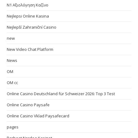
N1 Αξιολόγηση Καζίνο
Nejlepsi Online Kasina
Nejlepší Zahraniční Casino
new
New Video Chat Platform
News
OM
OM cc
Online Casino Deutschland für Schweizer 2026: Top 3 Test
Online Casino Paysafe
Online Casino Vklad Paysafecard
pages