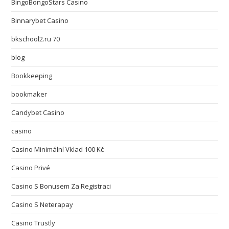
BingoBongoStars Casino
Binnarybet Casino
bkschool2.ru 70
blog
Bookkeeping
bookmaker
Candybet Casino
casino
Casino Minimální Vklad 100 Kč
Casino Privé
Casino S Bonusem Za Registraci
Casino S Neterapay
Casino Trustly