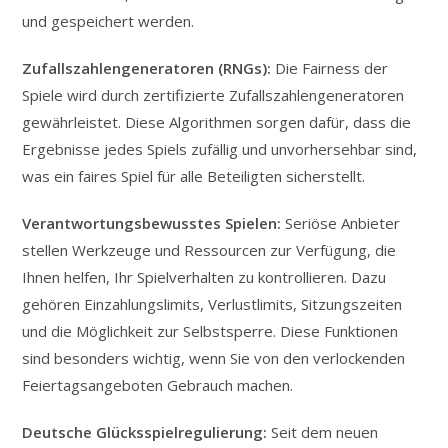
und gespeichert werden.
Zufallszahlengeneratoren (RNGs):
Die Fairness der
Spiele wird durch zertifizierte Zufallszahlengeneratoren
gewährleistet. Diese Algorithmen sorgen dafür, dass die
Ergebnisse jedes Spiels zufällig und unvorhersehbar sind,
was ein faires Spiel für alle Beteiligten sicherstellt.
Verantwortungsbewusstes Spielen:
Seriöse Anbieter
stellen Werkzeuge und Ressourcen zur Verfügung, die
Ihnen helfen, Ihr Spielverhalten zu kontrollieren. Dazu
gehören Einzahlungslimits, Verlustlimits, Sitzungszeiten
und die Möglichkeit zur Selbstsperre. Diese Funktionen
sind besonders wichtig, wenn Sie von den verlockenden
Feiertagsangeboten Gebrauch machen.
Deutsche Glücksspielregulierung:
Seit dem neuen