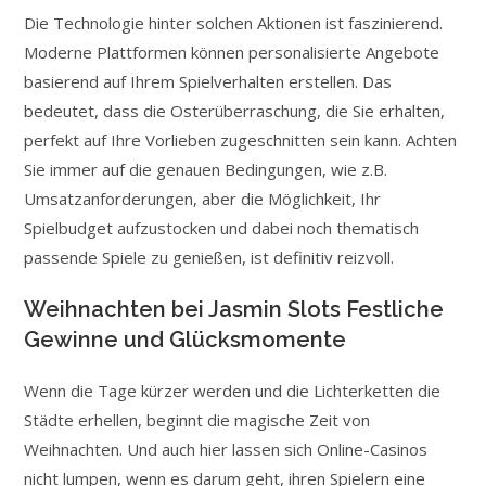
Die Technologie hinter solchen Aktionen ist faszinierend.
Moderne Plattformen können personalisierte Angebote
basierend auf Ihrem Spielverhalten erstellen. Das
bedeutet, dass die Osterüberraschung, die Sie erhalten,
perfekt auf Ihre Vorlieben zugeschnitten sein kann. Achten
Sie immer auf die genauen Bedingungen, wie z.B.
Umsatzanforderungen, aber die Möglichkeit, Ihr
Spielbudget aufzustocken und dabei noch thematisch
passende Spiele zu genießen, ist definitiv reizvoll.
Weihnachten bei Jasmin Slots Festliche
Gewinne und Glücksmomente
Wenn die Tage kürzer werden und die Lichterketten die
Städte erhellen, beginnt die magische Zeit von
Weihnachten. Und auch hier lassen sich Online-Casinos
nicht lumpen, wenn es darum geht, ihren Spielern eine