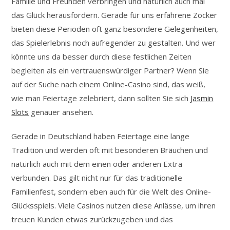
Familie und Freunden verbringen und natürlich auch mal
das Glück herausfordern. Gerade für uns erfahrene Zocker
bieten diese Perioden oft ganz besondere Gelegenheiten,
das Spielerlebnis noch aufregender zu gestalten. Und wer
könnte uns da besser durch diese festlichen Zeiten
begleiten als ein vertrauenswürdiger Partner? Wenn Sie
auf der Suche nach einem Online-Casino sind, das weiß,
wie man Feiertage zelebriert, dann sollten Sie sich
Jasmin
Slots
genauer ansehen.
Gerade in Deutschland haben Feiertage eine lange
Tradition und werden oft mit besonderen Bräuchen und
natürlich auch mit dem einen oder anderen Extra
verbunden. Das gilt nicht nur für das traditionelle
Familienfest, sondern eben auch für die Welt des Online-
Glücksspiels. Viele Casinos nutzen diese Anlässe, um ihren
treuen Kunden etwas zurückzugeben und das