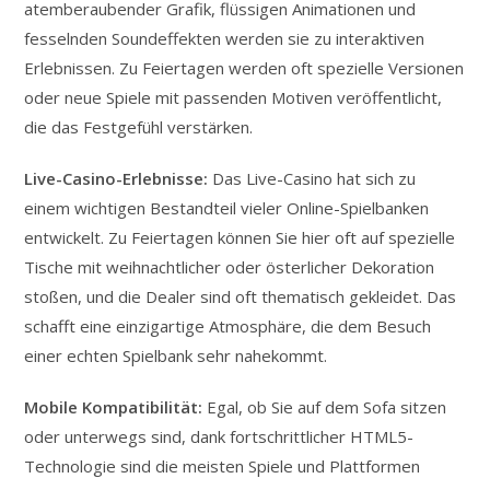
atemberaubender Grafik, flüssigen Animationen und
fesselnden Soundeffekten werden sie zu interaktiven
Erlebnissen. Zu Feiertagen werden oft spezielle Versionen
oder neue Spiele mit passenden Motiven veröffentlicht,
die das Festgefühl verstärken.
Live-Casino-Erlebnisse:
Das Live-Casino hat sich zu
einem wichtigen Bestandteil vieler Online-Spielbanken
entwickelt. Zu Feiertagen können Sie hier oft auf spezielle
Tische mit weihnachtlicher oder österlicher Dekoration
stoßen, und die Dealer sind oft thematisch gekleidet. Das
schafft eine einzigartige Atmosphäre, die dem Besuch
einer echten Spielbank sehr nahekommt.
Mobile Kompatibilität:
Egal, ob Sie auf dem Sofa sitzen
oder unterwegs sind, dank fortschrittlicher HTML5-
Technologie sind die meisten Spiele und Plattformen