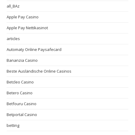
all_BAz
Apple Pay Casino
Apple Pay Nettikasinot
articles
Automaty Online Paysafecard
Bananzia Casino
Beste Ausländische Online Casinos
Betcleo Casino
Betero Casino
Betfouru Casino
Betportal Casino
betting