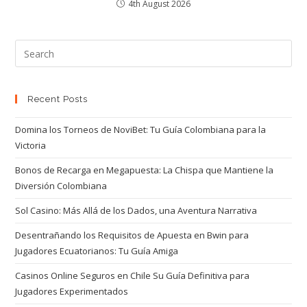
4th August 2026
Recent Posts
Domina los Torneos de NoviBet: Tu Guía Colombiana para la
Victoria
Bonos de Recarga en Megapuesta: La Chispa que Mantiene la
Diversión Colombiana
Sol Casino: Más Allá de los Dados, una Aventura Narrativa
Desentrañando los Requisitos de Apuesta en Bwin para
Jugadores Ecuatorianos: Tu Guía Amiga
Casinos Online Seguros en Chile Su Guía Definitiva para
Jugadores Experimentados