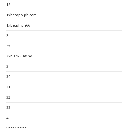
18
1xbetapp-ph.com5
1xbetph.ph66
2
25
29black Casino
3
30
31
32
33
4