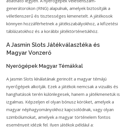
átlátható legyen. A nyerőgépek véletlenszám-
generátorokon (RNG) alapulnak, amelyek biztosítják a
véletlenszerű és tisztességes kimenetelt. A játékosok
könnyen hozzáférhetnek a játékszabályokhoz, a kifizetési
táblázatokhoz és a korábbi játéktörténetükhöz.
A Jasmin Slots Játékválasztéka és
Magyar Vonzerő
Nyerőgépek Magyar Témákkal
A Jasmin Slots kínálatának gerincét a magyar témájú
nyerőgépek alkotják. Ezek a játékok nemcsak a vizuális és
hanghatások terén különlegesek, hanem a játékmenetük is
izgalmas. Képzeljen el olyan bónusz köröket, amelyek a
magyar néphagyományokhoz kapcsolódnak, vagy olyan
szimbólumokat, amelyek a magyar történelem fontos
eseményeit idézik fel. Ilyen játékok például a: