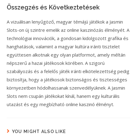
Összegzés és Következtetések
A vizuálisan lenyűgöző, magyar témájú játékok a Jasmin
Slots-on új szintre emelik az online kaszinózás élményét. A
technológiai innovációk, a gondosan kidolgozott grafika és
hanghatások, valamint a magyar kultúra iránti tisztelet
együttesen alkotnak egy olyan platformot, amely méltán
népszerű a hazai játékosok körében. A szigorú
szabályozás és a felelős játék iránti elkötelezettség pedig
biztosítja, hogy a játékosok biztonságos és tisztességes
környezetben hódolhassanak szenvedélyüknek. A Jasmin
Slots nem csupán játékokat kínál, hanem egy kulturális
utazást és egy megbízható online kaszinó élményt.
YOU MIGHT ALSO LIKE