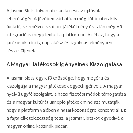
A Jasmin Slots folyamatosan keresi az újítások
lehetőségét. A jövőben várhatóan még több interaktív
funkció, személyre szabott játékélmény és talán még VR
integráció is megjelenhet a platformon. A cél az, hogy a
játékosok mindig naprakész és izgalmas élményben
részesüljenek.
A Magyar Játékosok Igényeinek Kiszolgálása
A Jasmin Slots egyik fő erőssége, hogy megérti és
kiszolgálja a magyar játékosok egyedi igényeit. A magyar
nyelvű ügyfélszolgálat, a hazai fizetési módok támogatása
és a magyar kultúrát ünneplő játékok mind azt mutatják,
hogy a platform valóban a hazai közönségre koncentrál. Ez
a fajta elkötelezettség teszi a Jasmin Slots-ot egyedivé a
magyar online kaszinók piacán.