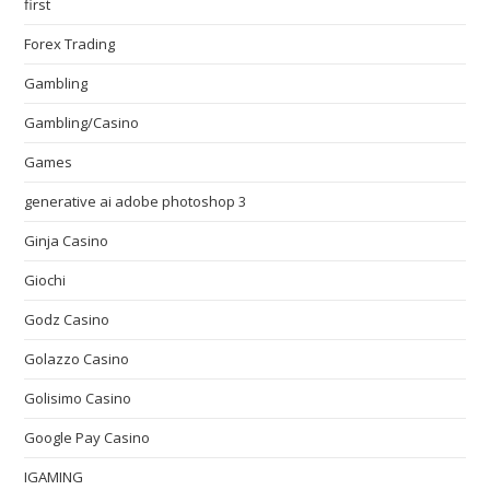
first
Forex Trading
Gambling
Gambling/Casino
Games
generative ai adobe photoshop 3
Ginja Casino
Giochi
Godz Casino
Golazzo Casino
Golisimo Casino
Google Pay Casino
IGAMING