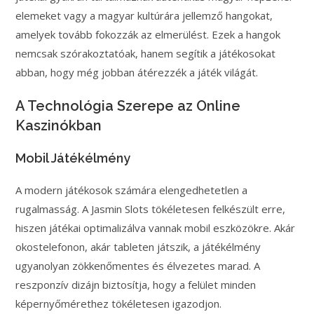
elemeket vagy a magyar kultúrára jellemző hangokat,
amelyek tovább fokozzák az elmerülést. Ezek a hangok
nemcsak szórakoztatóak, hanem segítik a játékosokat
abban, hogy még jobban átérezzék a játék világát.
A Technológia Szerepe az Online
Kaszinókban
Mobil Játékélmény
A modern játékosok számára elengedhetetlen a
rugalmasság. A Jasmin Slots tökéletesen felkészült erre,
hiszen játékai optimalizálva vannak mobil eszközökre. Akár
okostelefonon, akár tableten játszik, a játékélmény
ugyanolyan zökkenőmentes és élvezetes marad. A
reszponzív dizájn biztosítja, hogy a felület minden
képernyőmérethez tökéletesen igazodjon.