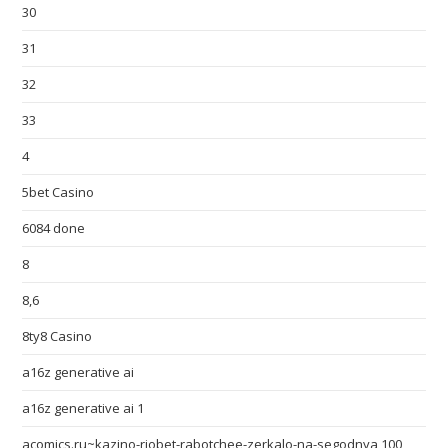
30
31
32
33
4
5bet Casino
6084 done
8
8,6
8ty8 Casino
a16z generative ai
a16z generative ai 1
acomics.ru~kazino-riobet-rabotchee-zerkalo-na-segodnya 100