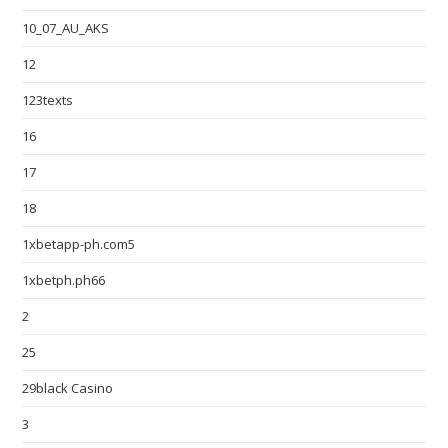
10_07_AU_AKS
12
123texts
16
17
18
1xbetapp-ph.com5
1xbetph.ph66
2
25
29black Casino
3