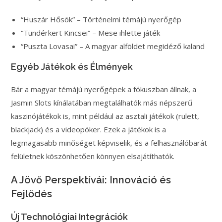
“Huszár Hősök” – Történelmi témájú nyerőgép
“Tündérkert Kincsei” – Mese ihlette játék
“Puszta Lovasai” – A magyar alföldet megidéző kaland
Egyéb Játékok és Élmények
Bár a magyar témájú nyerőgépek a fókuszban állnak, a
Jasmin Slots kínálatában megtalálhatók más népszerű
kaszinójátékok is, mint például az asztali játékok (rulett,
blackjack) és a videopóker. Ezek a játékok is a
legmagasabb minőséget képviselik, és a felhasználóbarát
felületnek köszönhetően könnyen elsajátíthatók.
A Jövő Perspektívái: Innováció és
Fejlődés
Új Technológiai Integrációk