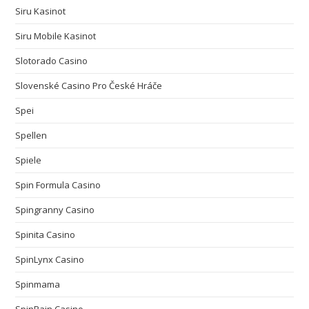
Siru Kasinot
Siru Mobile Kasinot
Slotorado Casino
Slovenské Casino Pro České Hráče
Spei
Spellen
Spiele
Spin Formula Casino
Spingranny Casino
Spinita Casino
SpinLynx Casino
Spinmama