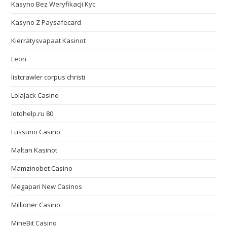
Kasyno Bez Weryfikacji Kyc
Kasyno Z Paysafecard
Kierrätysvapaat Kasinot
Leon
listcrawler corpus christi
LolaJack Casino
lotohelp.ru 80
Lussurio Casino
Maltan Kasinot
Mamzinobet Casino
Megapari New Casinos
Millioner Casino
MineBit Casino