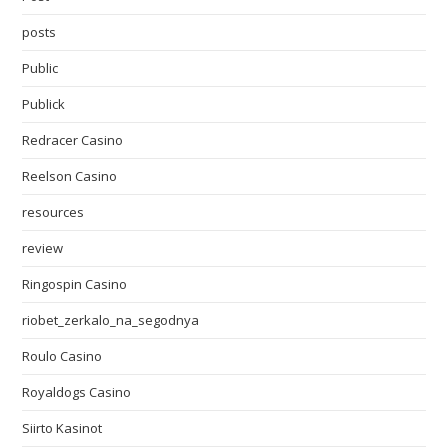
posts
Public
Publick
Redracer Casino
Reelson Casino
resources
review
Ringospin Casino
riobet_zerkalo_na_segodnya
Roulo Casino
Royaldogs Casino
Siirto Kasinot