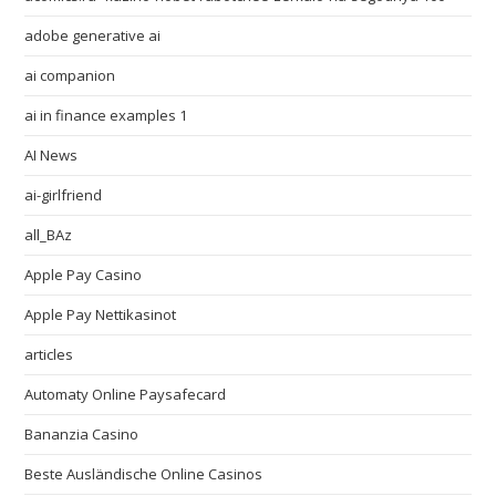
adobe generative ai
ai companion
ai in finance examples 1
AI News
ai-girlfriend
all_BAz
Apple Pay Casino
Apple Pay Nettikasinot
articles
Automaty Online Paysafecard
Bananzia Casino
Beste Ausländische Online Casinos