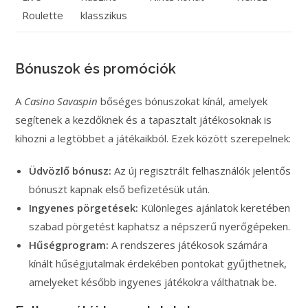
Roulette
klasszikus
Bónuszok és promóciók
A
Casino Savaspin
bőséges bónuszokat kínál, amelyek
segítenek a kezdőknek és a tapasztalt játékosoknak is
kihozni a legtöbbet a játékaikból. Ezek között szerepelnek:
Üdvözlő bónusz:
Az új regisztrált felhasználók jelentős
bónuszt kapnak első befizetésük után.
Ingyenes pörgetések:
Különleges ajánlatok keretében
szabad pörgetést kaphatsz a népszerű nyerőgépeken.
Hűségprogram:
A rendszeres játékosok számára
kínált hűségjutalmak érdekében pontokat gyűjthetnek,
amelyeket később ingyenes játékokra válthatnak be.