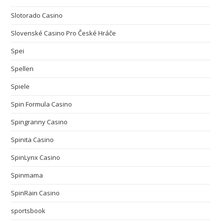
Slotorado Casino
Slovenské Casino Pro České Hráče
Spei
Spellen
Spiele
Spin Formula Casino
Spingranny Casino
Spinita Casino
SpinLynx Casino
Spinmama
SpinRain Casino
sportsbook