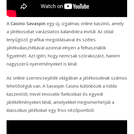
A
Casino Savaspin
egy új, izgalmas online kaszinó, amely
a játékosokat varázslatos kalandokra invitál. Az oldal
lenyűgöző grafikai megoldásaival és széles
játékválasztékával azonnal elnyeri a felhasználók
figyelmét. Azt ígéri, hogy nemcsak szórakozást, hanem
nagyszerű nyereményeket is kínál.
Az online szerencsejáték világában a játékosoknak számos
lehetőségük van. A Savaspin Casino különbözik a többi
kaszinótól, mivel innovatív funkciókat és egyedi
játékélményeket kínál, amelyekkel megismerhetjük a
klasszikus játékokat egy friss nézőpontból.