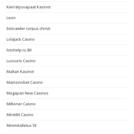
Kierrätysvapaat Kasinot
Leon
listcrawler corpus christi
LolaJack Casino
lotohelp.ru 80
Lussurio Casino
Maltan Kasinot
Mamzinobet Casino
Megapari New Casinos
Millioner Casino
MineBit Casino
Minimitalletus 5E