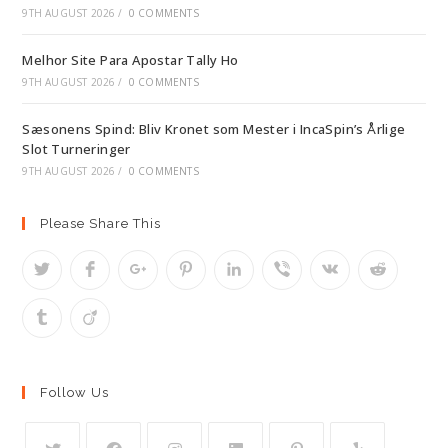
9TH AUGUST 2026
/
0 COMMENTS
Melhor Site Para Apostar Tally Ho
9TH AUGUST 2026
/
0 COMMENTS
Sæsonens Spind: Bliv Kronet som Mester i IncaSpin’s Årlige
Slot Turneringer
9TH AUGUST 2026
/
0 COMMENTS
Please Share This
Follow Us