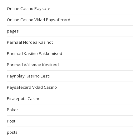
Online Casino Paysafe
Online Casino Vklad Paysafecard
pages
Parhaat Nordea Kasinot
Parimad Kasiino Pakkumised
Parimad Välismaa Kasiinod
Paynplay Kasiino Eesti
Paysafecard Vklad Casino
Piratepots Casino
Poker
Post
posts