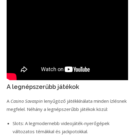
A legnépszerűbb játékok
A
Casino Savaspin
lenyűgöző játékkínálata minden ízlésnek
megfelel. Néhány a legnépszerűbb játékok közül:
Slots: A legmodernebb videojáték-nyerőgépek
változatos témákkal és jackpotokkal.