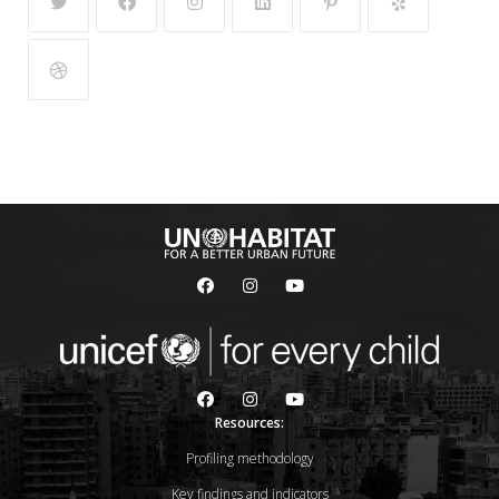
Resources:
Profiling methodology
Key findings and indicators