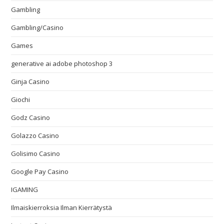
Gambling
Gambling/Casino
Games
generative ai adobe photoshop 3
Ginja Casino
Giochi
Godz Casino
Golazzo Casino
Golisimo Casino
Google Pay Casino
IGAMING
Ilmaiskierroksia Ilman Kierrätystä