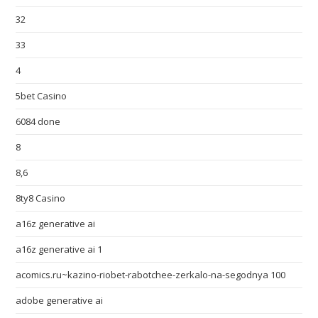
32
33
4
5bet Casino
6084 done
8
8,6
8ty8 Casino
a16z generative ai
a16z generative ai 1
acomics.ru~kazino-riobet-rabotchee-zerkalo-na-segodnya 100
adobe generative ai