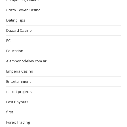
Crazy Tower Сasino
Dating Tips
Dazard Casino
EC
Education
elemporiodelvw.com.ar
Emperia Casino
Entertainment
escort projects
Fast Payouts
first
Forex Trading