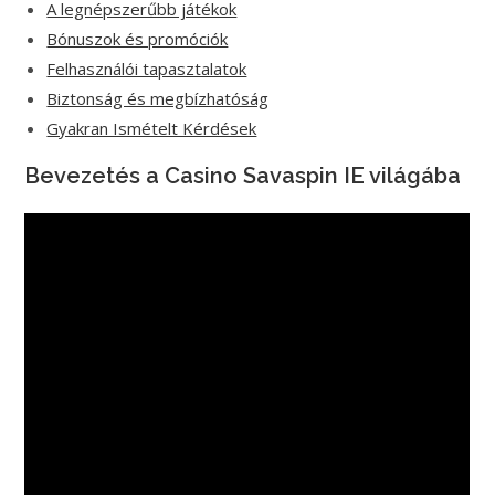
A legnépszerűbb játékok
Bónuszok és promóciók
Felhasználói tapasztalatok
Biztonság és megbízhatóság
Gyakran Ismételt Kérdések
Bevezetés a Casino Savaspin IE világába