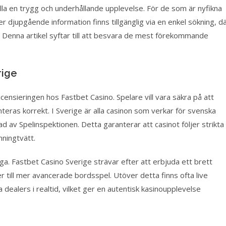
tälla en trygg och underhållande upplevelse. För de som är nyfikna
r djupgående information finns tillgänglig via en enkel sökning, d
. Denna artikel syftar till att besvara de mest förekommande
rige
censieringen hos Fastbet Casino. Spelare vill vara säkra på att
teras korrekt. I Sverige är alla casinon som verkar för svenska
ad av Spelinspektionen. Detta garanterar att casinot följer strikta
nningtvätt.
iga. Fastbet Casino Sverige strävar efter att erbjuda ett brett
r till mer avancerade bordsspel. Utöver detta finns ofta live
 dealers i realtid, vilket ger en autentisk kasinoupplevelse