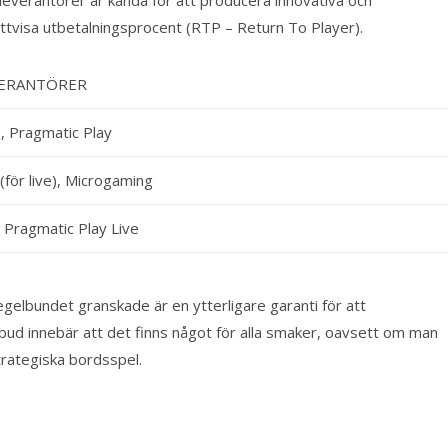
ttvisa utbetalningsprocent (RTP – Return To Player).
VERANTÖRER
, Pragmatic Play
(för live), Microgaming
 Pragmatic Play Live
egelbundet granskade är en ytterligare garanti för att
tbud innebär att det finns något för alla smaker, oavsett om man
trategiska bordsspel.