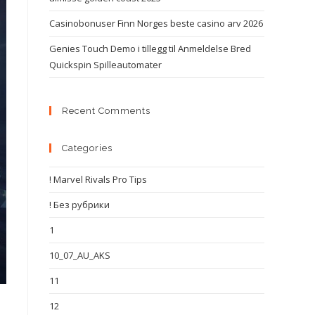
Casinobonuser Finn Norges beste casino arv 2026
Genies Touch Demo i tillegg til Anmeldelse Bred
Quickspin Spilleautomater
Recent Comments
Categories
! Marvel Rivals Pro Tips
! Без рубрики
1
10_07_AU_AKS
11
12