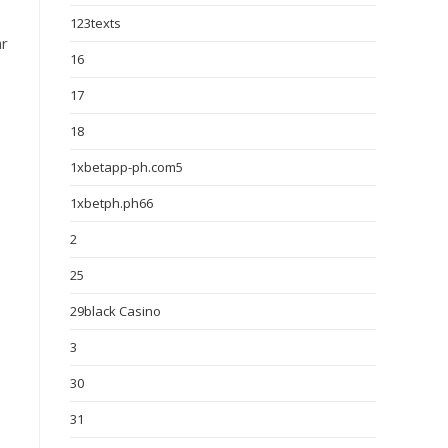
123texts
är
16
17
18
1xbetapp-ph.com5
1xbetph.ph66
2
25
29black Casino
3
30
31