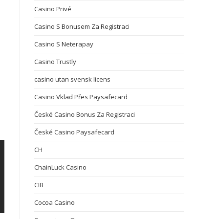
Casino Privé
Casino S Bonusem Za Registraci
Casino S Neterapay
Casino Trustly
casino utan svensk licens
Casino Vklad Přes Paysafecard
České Casino Bonus Za Registraci
České Casino Paysafecard
CH
ChainLuck Casino
CIB
Cocoa Casino