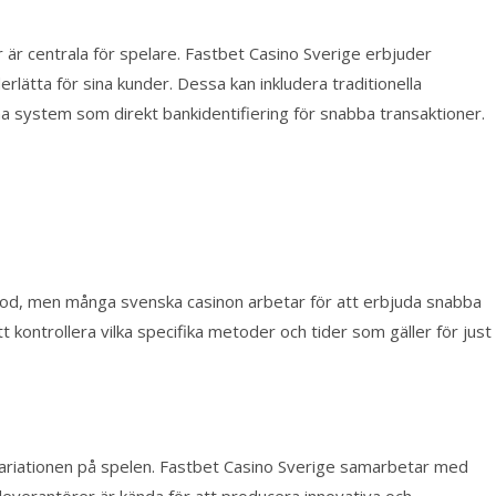
r är centrala för spelare. Fastbet Casino Sverige erbjuder
rlätta för sina kunder. Dessa kan inkludera traditionella
 system som direkt bankidentifiering för snabba transaktioner.
tod, men många svenska casinon arbetar för att erbjuda snabba
tt kontrollera vilka specifika metoder och tider som gäller för just
 variationen på spelen. Fastbet Casino Sverige samarbetar med
leverantörer är kända för att producera innovativa och