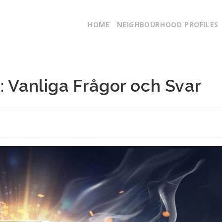
HOME
NEIGHBOURHOOD PROFILES
: Vanliga Frågor och Svar