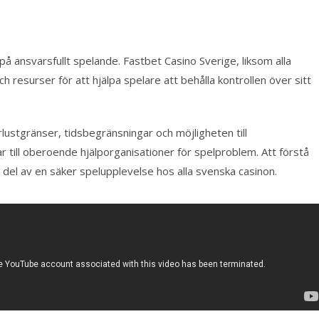
å ansvarsfullt spelande. Fastbet Casino Sverige, liksom alla
h resurser för att hjälpa spelare att behålla kontrollen över sitt
lustgränser, tidsbegränsningar och möjligheten till
 till oberoende hjälporganisationer för spelproblem. Att förstå
del av en säker spelupplevelse hos alla svenska casinon.