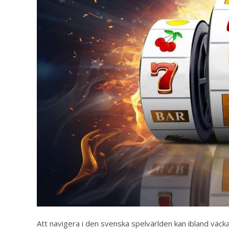
Att navigera i den svenska spelvärlden kan ibland väcka