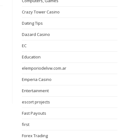
Computers, Games
Crazy Tower Сasino
Dating Tips
Dazard Casino
EC
Education
elemporiodelvw.com.ar
Emperia Casino
Entertainment
escort projects
Fast Payouts
first
Forex Trading