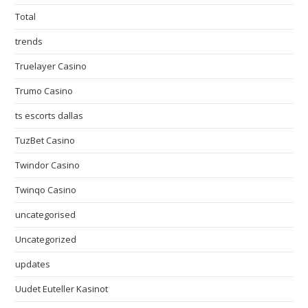
Total
trends
Truelayer Casino
Trumo Casino
ts escorts dallas
TuzBet Casino
Twindor Casino
Twinqo Casino
uncategorised
Uncategorized
updates
Uudet Euteller Kasinot