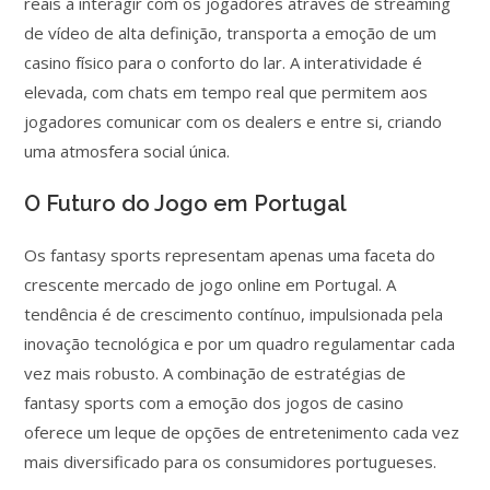
reais a interagir com os jogadores através de streaming
de vídeo de alta definição, transporta a emoção de um
casino físico para o conforto do lar. A interatividade é
elevada, com chats em tempo real que permitem aos
jogadores comunicar com os dealers e entre si, criando
uma atmosfera social única.
O Futuro do Jogo em Portugal
Os fantasy sports representam apenas uma faceta do
crescente mercado de jogo online em Portugal. A
tendência é de crescimento contínuo, impulsionada pela
inovação tecnológica e por um quadro regulamentar cada
vez mais robusto. A combinação de estratégias de
fantasy sports com a emoção dos jogos de casino
oferece um leque de opções de entretenimento cada vez
mais diversificado para os consumidores portugueses.