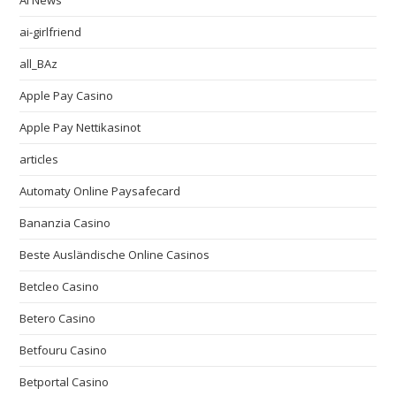
AI News
ai-girlfriend
all_BAz
Apple Pay Casino
Apple Pay Nettikasinot
articles
Automaty Online Paysafecard
Bananzia Casino
Beste Ausländische Online Casinos
Betcleo Casino
Betero Casino
Betfouru Casino
Betportal Casino