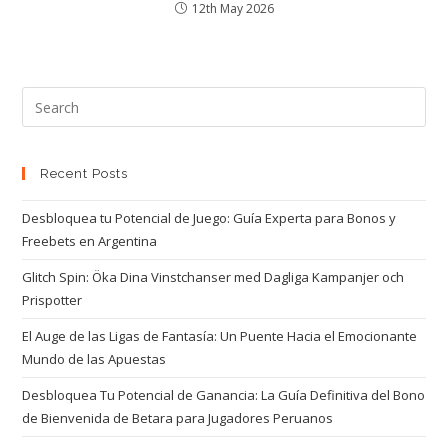
12th May 2026
Recent Posts
Desbloquea tu Potencial de Juego: Guía Experta para Bonos y
Freebets en Argentina
Glitch Spin: Öka Dina Vinstchanser med Dagliga Kampanjer och
Prispotter
El Auge de las Ligas de Fantasía: Un Puente Hacia el Emocionante
Mundo de las Apuestas
Desbloquea Tu Potencial de Ganancia: La Guía Definitiva del Bono
de Bienvenida de Betara para Jugadores Peruanos