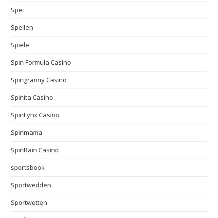
Spei
Spellen
Spiele
Spin Formula Casino
Spingranny Casino
Spinita Casino
SpinLynx Casino
Spinmama
SpinRain Casino
sportsbook
Sportwedden
Sportwetten