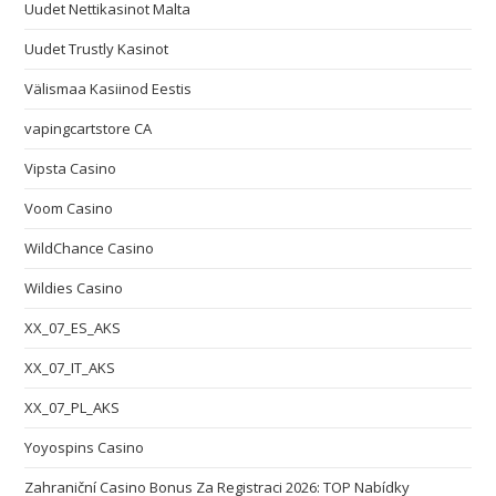
Uudet Nettikasinot Malta
Uudet Trustly Kasinot
Välismaa Kasiinod Eestis
vapingcartstore CA
Vipsta Casino
Voom Casino
WildChance Casino
Wildies Casino
XX_07_ES_AKS
XX_07_IT_AKS
XX_07_PL_AKS
Yoyospins Casino
Zahraniční Casino Bonus Za Registraci 2026: TOP Nabídky