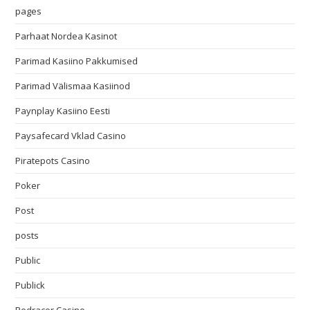
pages
Parhaat Nordea Kasinot
Parimad Kasiino Pakkumised
Parimad Välismaa Kasiinod
Paynplay Kasiino Eesti
Paysafecard Vklad Casino
Piratepots Casino
Poker
Post
posts
Public
Publick