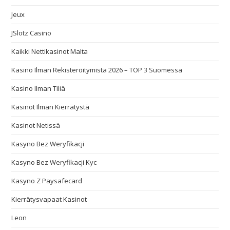
Jeux
JSlotz Casino
Kaikki Nettikasinot Malta
Kasino Ilman Rekisteröitymistä 2026 – TOP 3 Suomessa
Kasino Ilman Tiliä
Kasinot Ilman Kierrätystä
Kasinot Netissä
Kasyno Bez Weryfikacji
Kasyno Bez Weryfikacji Kyc
Kasyno Z Paysafecard
Kierrätysvapaat Kasinot
Leon