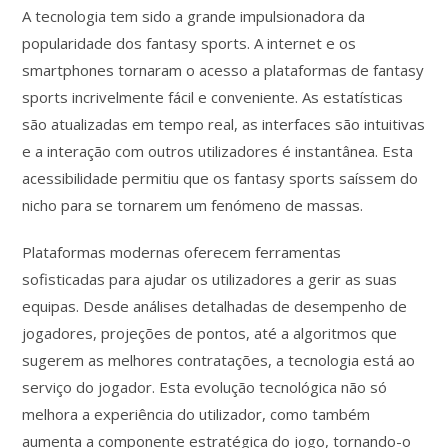
A tecnologia tem sido a grande impulsionadora da
popularidade dos fantasy sports. A internet e os
smartphones tornaram o acesso a plataformas de fantasy
sports incrivelmente fácil e conveniente. As estatísticas
são atualizadas em tempo real, as interfaces são intuitivas
e a interação com outros utilizadores é instantânea. Esta
acessibilidade permitiu que os fantasy sports saíssem do
nicho para se tornarem um fenómeno de massas.
Plataformas modernas oferecem ferramentas
sofisticadas para ajudar os utilizadores a gerir as suas
equipas. Desde análises detalhadas de desempenho de
jogadores, projeções de pontos, até a algoritmos que
sugerem as melhores contratações, a tecnologia está ao
serviço do jogador. Esta evolução tecnológica não só
melhora a experiência do utilizador, como também
aumenta a componente estratégica do jogo, tornando-o