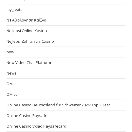
my_texts
N1 Αξιολόγηση Καζίνο
Nejlepsi Online Kasina
Nejlepší Zahraniční Casino
new
New Video Chat Platform
News
OM
OM cc
Online Casino Deutschland für Schweizer 2026: Top 3 Test
Online Casino Paysafe
Online Casino Vklad Paysafecard