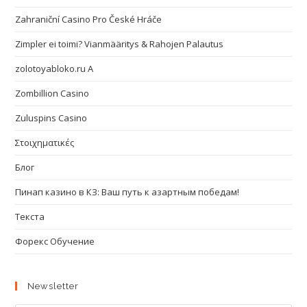
Zahraniční Casino Pro České Hráče
Zimpler ei toimi? Vianmääritys & Rahojen Palautus
zolotoyabloko.ru A
Zombillion Casino
Zuluspins Casino
Στοιχηματικές
Блог
Пинап казино в КЗ: Ваш путь к азартным победам!
Текста
Форекс Обучение
Newsletter