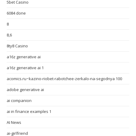
5bet Casino
6084 done
8
8,6
8ty8 Casino
a16z generative ai
a16z generative ai 1
acomics.ru~kazino-riobet-rabotchee-zerkalo-na-segodnya 100
adobe generative ai
ai companion
ai in finance examples 1
AI News
ai-girlfriend