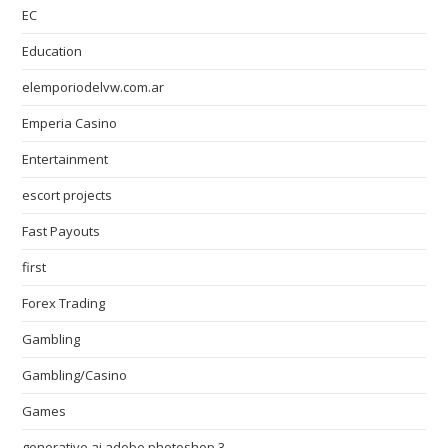
EC
Education
elemporiodelvw.com.ar
Emperia Casino
Entertainment
escort projects
Fast Payouts
first
Forex Trading
Gambling
Gambling/Casino
Games
generative ai adobe photoshop 3