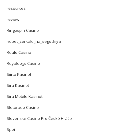
resources
review
Ringospin Casino
riobet_zerkalo_na_segodnya
Roulo Casino
Royaldogs Casino
Siirto Kasinot
Siru Kasinot
Siru Mobile Kasinot
Slotorado Casino
Slovenské Casino Pro České Hráče
Spei