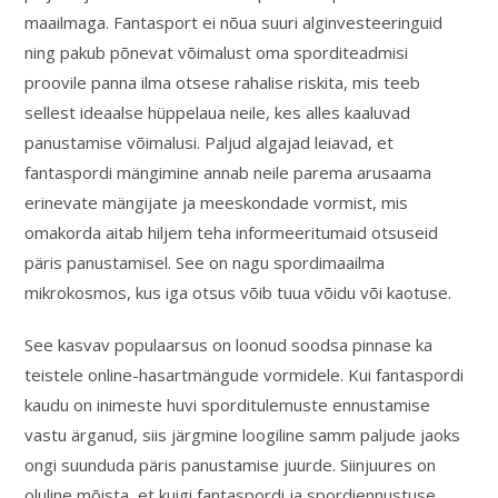
maailmaga. Fantasport ei nõua suuri alginvesteeringuid
ning pakub põnevat võimalust oma sporditeadmisi
proovile panna ilma otsese rahalise riskita, mis teeb
sellest ideaalse hüppelaua neile, kes alles kaaluvad
panustamise võimalusi. Paljud algajad leiavad, et
fantaspordi mängimine annab neile parema arusaama
erinevate mängijate ja meeskondade vormist, mis
omakorda aitab hiljem teha informeeritumaid otsuseid
päris panustamisel. See on nagu spordimaailma
mikrokosmos, kus iga otsus võib tuua võidu või kaotuse.
See kasvav populaarsus on loonud soodsa pinnase ka
teistele online-hasartmängude vormidele. Kui fantaspordi
kaudu on inimeste huvi sporditulemuste ennustamise
vastu ärganud, siis järgmine loogiline samm paljude jaoks
ongi suunduda päris panustamise juurde. Siinjuures on
oluline mõista, et kuigi fantaspordi ja spordiennustuse