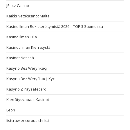
JSlotz Casino
Kaikki Nettikasinot Malta
Kasino Ilman Rekisteröitymistä 2026 – TOP 3 Suomessa
Kasino Ilman Tiliä
Kasinot Ilman Kierrätystä
Kasinot Netissä
Kasyno Bez Weryfikacji
Kasyno Bez Weryfikacji Kyc
Kasyno Z Paysafecard
Kierrätysvapaat Kasinot
Leon
listcrawler corpus christi