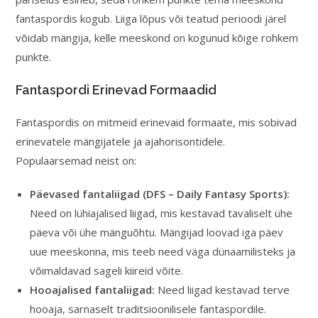
fantaspordis kogub. Liiga lõpus või teatud perioodi järel
võidab mängija, kelle meeskond on kogunud kõige rohkem
punkte.
Fantaspordi Erinevad Formaadid
Fantaspordis on mitmeid erinevaid formaate, mis sobivad
erinevatele mängijatele ja ajahorisontidele.
Populaarsemad neist on:
Päevased fantaliigad (DFS – Daily Fantasy Sports):
Need on lühiajalised liigad, mis kestavad tavaliselt ühe
päeva või ühe mänguõhtu. Mängijad loovad iga päev
uue meeskonna, mis teeb need väga dünaamilisteks ja
võimaldavad sageli kiireid võite.
Hooajalised fantaliigad:
Need liigad kestavad terve
hooaja, sarnaselt traditsioonilisele fantaspordile.