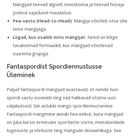
Mängijad teevad algselt meeskonna ja teevad hooaja
jooksul vajadusel muudatusi.
Pea-vastu (Head-to-Head):
Mängija võistleb otse ühe
teise mängijaga.
Liigad, kus osaleb mitu mängijat:
Need on kõige
tavalisemad formaadid, kus mängijad võistlevad
suurema grupiga.
Fantaspordist Spordiennustusse
Üleminek
Paljud fantaspordi mängijad avastavad, et nende huvi
spordi vastu süveneb ning nad hakkavad otsima uusi
väljakutseid. Siin astubki mängu spordiennustamine.
Fantaspordi mängimine annab hea eelise, kuna mängijad
on juba kursis erinevate sportlaste vormi, meeskondade
tugevuste ja nõrkuste ning mängude dünaamikaga. See