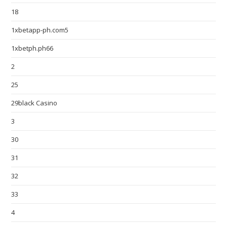
18
1xbetapp-ph.com5
1xbetph.ph66
2
25
29black Casino
3
30
31
32
33
4