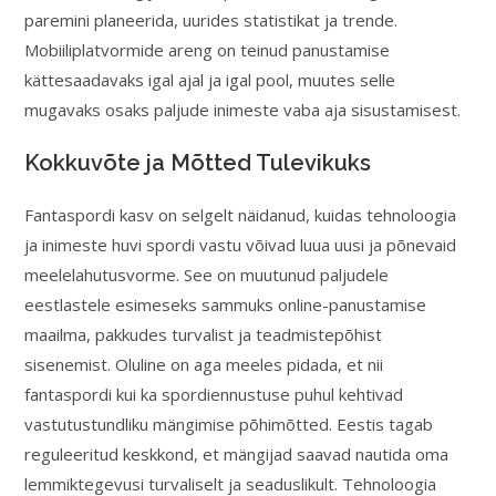
paremini planeerida, uurides statistikat ja trende.
Mobiiliplatvormide areng on teinud panustamise
kättesaadavaks igal ajal ja igal pool, muutes selle
mugavaks osaks paljude inimeste vaba aja sisustamisest.
Kokkuvõte ja Mõtted Tulevikuks
Fantaspordi kasv on selgelt näidanud, kuidas tehnoloogia
ja inimeste huvi spordi vastu võivad luua uusi ja põnevaid
meelelahutusvorme. See on muutunud paljudele
eestlastele esimeseks sammuks online-panustamise
maailma, pakkudes turvalist ja teadmistepõhist
sisenemist. Oluline on aga meeles pidada, et nii
fantaspordi kui ka spordiennustuse puhul kehtivad
vastutustundliku mängimise põhimõtted. Eestis tagab
reguleeritud keskkond, et mängijad saavad nautida oma
lemmiktegevusi turvaliselt ja seaduslikult. Tehnoloogia