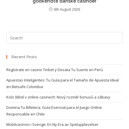
godkendte danske casinoer
6th August 2026
Recent Posts
Regístrate en casino Tinbet y Desata Tu Suerte en Perú
Apuestas Inteligentes: Tu Guía para el Tamaño de Apuesta Ideal
en Betsafe Colombia
Kolo štěstí v online casinech: Nový rozměr bonusů a zábavy
Domina Tu Billetera: Guía Esencial para el Juego Online
Responsable en Chile
Mobilcasinon i Sverige: En Ny Era av Spelupplevelser