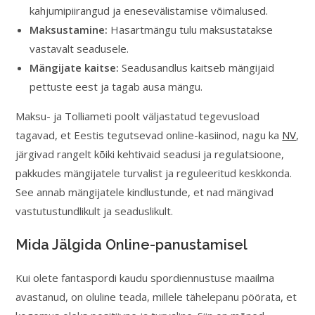
kahjumipiirangud ja enesevälistamise võimalused.
Maksustamine:
Hasartmängu tulu maksustatakse
vastavalt seadusele.
Mängijate kaitse:
Seadusandlus kaitseb mängijaid
pettuste eest ja tagab ausa mängu.
Maksu- ja Tolliameti poolt väljastatud tegevusload
tagavad, et Eestis tegutsevad online-kasiinod, nagu ka
NV
,
järgivad rangelt kõiki kehtivaid seadusi ja regulatsioone,
pakkudes mängijatele turvalist ja reguleeritud keskkonda.
See annab mängijatele kindlustunde, et nad mängivad
vastutustundlikult ja seaduslikult.
Mida Jälgida Online-panustamisel
Kui olete fantaspordi kaudu spordiennustuse maailma
avastanud, on oluline teada, millele tähelepanu pöörata, et