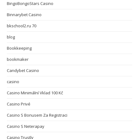
BingoBongoStars Casino
Binnarybet Casino
bkschool2.ru 70
blog
Bookkeeping
bookmaker
Candybet Casino
casino
Casino Minimální Vklad 100 Kč
Casino Privé
Casino S Bonusem Za Registraci
Casino S Neterapay
Casino Trustly