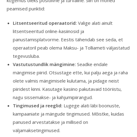
kogemus oleks positiivne ja turvaline. Siin on mõned
peamised punktid:
Litsentseeritud operaatorid:
Valige alati ainult
litsentseeritud online-kasiinosid ja
panustamisplatvorme. Eestis tähendab see seda, et
operaatoril peab olema Maksu- ja Tolliameti väljastatud
tegevusluba.
Vastutustundlik mängimine:
Seadke endale
mängimise piirid. Otsustage ette, kui palju aega ja raha
olete valmis mängimisele kulutama, ja pidage neist
piiridest kinni. Kasutage kasiino pakutavaid tööriistu,
nagu sissemakse- ja kahjumipiirangud.
Tingimused ja reeglid:
Lugege alati läbi boonuste,
kampaaniate ja mängude tingimused. Mõistke, kuidas
panused arvestatakse ja millised on
väljamaksetingimused.