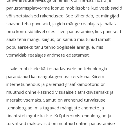
tahvelarvutite levikuga on enamik online-kasiinosid ja
panustamisplatvorme loonud mobiilisõbralikud veebisaidid
või spetsiaalsed rakendused. See tähendab, et mängijad
saavad teha panuseid, jälgida mänge reaalajas ja hallata
oma kontosid liikvel olles. Live-panustamine, kus panuseid
saab teha mängu käigus, on samuti muutunud ülimalt
populaarseks tänu tehnoloogilisele arengule, mis
võimaldab reaalajas andmete edastamist.
Lisaks mobiilsele kättesaadavusele on tehnoloogia
parandanud ka mängukogemust tervikuna. Kiirem
internetiühendus ja paremad graafikamootorid on
muutnud online-kasiinod visuaalselt atraktiivsemaks ja
interaktiivsemaks. Samuti on arenenud turvalisuse
tehnoloogiad, mis tagavad mängijate andmete ja
finantstehingute kaitse. Krüpteerimistehnoloogiad ja
turvalised makseviisid on muutnud online-panustamise