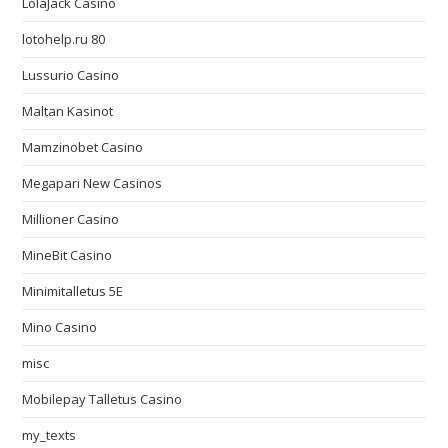
LolaJack Casino
lotohelp.ru 80
Lussurio Casino
Maltan Kasinot
Mamzinobet Casino
Megapari New Casinos
Millioner Casino
MineBit Casino
Minimitalletus 5E
Mino Casino
misc
Mobilepay Talletus Casino
my_texts