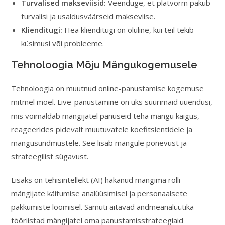
Turvalised makseviisid:
Veenduge, et platvorm pakub
turvalisi ja usaldusväärseid makseviise.
Klienditugi:
Hea klienditugi on oluline, kui teil tekib
küsimusi või probleeme.
Tehnoloogia Mõju Mängukogemusele
Tehnoloogia on muutnud online-panustamise kogemuse
mitmel moel. Live-panustamine on üks suurimaid uuendusi,
mis võimaldab mängijatel panuseid teha mängu käigus,
reageerides pidevalt muutuvatele koefitsientidele ja
mängusündmustele. See lisab mängule põnevust ja
strateegilist sügavust.
Lisaks on tehisintellekt (AI) hakanud mängima rolli
mängijate käitumise analüüsimisel ja personaalsete
pakkumiste loomisel. Samuti aitavad andmeanalüütika
tööriistad mängijatel oma panustamisstrateegiaid