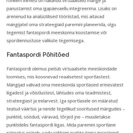
rohkem inimesi on hakanud virtuaalseid mänge ja
panustamist oma igapäevaellu integreerima. Lisaks on
arenenud ka analüütilised tööriistad, mis aitavad
mängijatel oma strateegiaid paremini planeerida, olgu
tegemist fantaspordi meeskonna koostamise või
spordiennustuse valikute tegemisega.
Fantaspordi Põhitõed
Fantaspordi olemus peitub virtuaalsete meeskondade
loomises, mis koosnevad reaalsetest sportlastest.
Mängijad valivad oma meeskonda sportlased erinevatest
liigadest ja võistlustest, lähtudes oma teadmistest,
strateegiast ja eelarvest. Iga sportlasele on määratud
teatud väärtus ja nende tegelikud sooritused mängudes –
punktid, söödud, väravad, tõrjed jne – muudetakse
punktideks fantaspordi liigas. Mida paremini sportlane
päriselus esineb, seda rohkem punkte tema meeskond