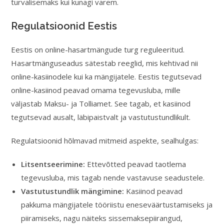
turvalisemaks kui kunagi varem.
Regulatsioonid Eestis
Eestis on online-hasartmängude turg reguleeritud.
Hasartmänguseadus sätestab reeglid, mis kehtivad nii
online-kasiinodele kui ka mängijatele. Eestis tegutsevad
online-kasiinod peavad omama tegevusluba, mille
väljastab Maksu- ja Tolliamet. See tagab, et kasiinod
tegutsevad ausalt, läbipaistvalt ja vastutustundlikult.
Regulatsioonid hõlmavad mitmeid aspekte, sealhulgas:
Litsentseerimine:
Ettevõtted peavad taotlema
tegevusluba, mis tagab nende vastavuse seadustele.
Vastutustundlik mängimine:
Kasiinod peavad
pakkuma mängijatele tööriistu eneseväärtustamiseks ja
piiramiseks, nagu näiteks sissemaksepiirangud,