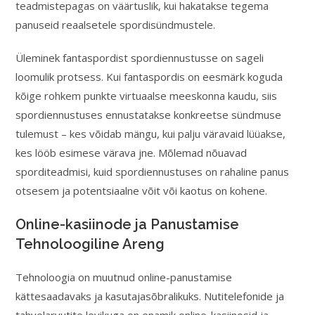
teadmistepagas on väärtuslik, kui hakatakse tegema
panuseid reaalsetele spordisündmustele.
Üleminek fantaspordist spordiennustusse on sageli
loomulik protsess. Kui fantaspordis on eesmärk koguda
kõige rohkem punkte virtuaalse meeskonna kaudu, siis
spordiennustuses ennustatakse konkreetse sündmuse
tulemust – kes võidab mängu, kui palju väravaid lüüakse,
kes lööb esimese värava jne. Mõlemad nõuavad
sporditeadmisi, kuid spordiennustuses on rahaline panus
otsesem ja potentsiaalne võit või kaotus on kohene.
Online-kasiinode ja Panustamise
Tehnoloogiline Areng
Tehnoloogia on muutnud online-panustamise
kättesaadavaks ja kasutajasõbralikuks. Nutitelefonide ja