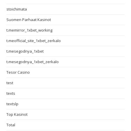
stoichimata
Suomen Parhaat Kasinot
t.memirror_1xbet_working
t.meofficial_site_1xbet_zerkalo
t.mesegodnya_1xbet
t.mesegodnya_1xbet_zerkalo
Tesor Casino
test
texts
textslp
Top Kasinot
Total