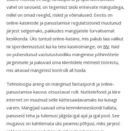
vahel on seoseid, on tegemist siiski erinevate mängudega,
millel on omad reeglid, riskid ja võimalused. Eestis on
online-kasiinode ja panustamise regulatsioonid muutunud
järjest selgemaks, pakkudes mängijatele turvalisemat
keskkonda. Üks tuntud online-kasiino, mis pakub laia valikut
nii spordiennustust kui ka teisi kasiinomänge, on
NV
. Nad
on pühendunud vastutustundliku mängimise põhimõtete
järgimisele ja pakuvad oma klientidele mitmeid tööriistu,
mis aitavad mängimist kontrolli all hoida.
Tehnoloogia areng on mänginud fantaspordi ja online-
panustamise kasvus otsustavat rolli. Nutitelefonid ja kiire
internet on muutnud selle kättesaadavamaks kui kunagi
varem. Mängijad saavad oma lemmikmeeskondi hallata,
panuseid teha ja tulemusi jälgida igal ajal ja igal pool. See
mugavus on kahtlemata üks peamisi põhjusi, miks järjest