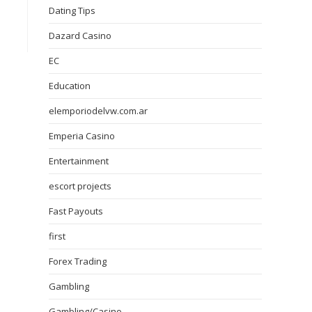
Dating Tips
Dazard Casino
EC
Education
elemporiodelvw.com.ar
Emperia Casino
Entertainment
escort projects
Fast Payouts
first
Forex Trading
Gambling
Gambling/Casino