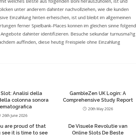
mit welches Beste aus folgenden Boni herauszuholen, ist und
erblicken unter anderem dahinter nachvollziehen, wie die kunden
sive Einzahlung hinten erheischen, ist und bleibt im allgemeinen
ertungen ferner Spielbank-Places konnen im gleichen sinne folgen
n Angebote dahinter identifizieren. Besuche sekundar turnusma?ig
nachdem auffinden, diese heutig Freispiele ohne Einzahlung
 Slot: Analisi della
GambleZen UK Login: A
 della colonna sonora
Comprehensive Study Report
nematografica
20th May 2026
26th June 2026
ou are proud of that
De Visuele Revolutie van
see it is time to see
Online Slots De Beste