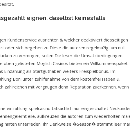
esitzt.
sgezahlt eignen, daselbst keinesfalls
en Kundenservice ausrichten & welcher deaktiviert diesseitigen
rt oder sich begeben zu Diese die autoren regelma?ig, um null
chlucken zu vermogen, sollen Die leser die Umsatzbedingungen
lbige oben gelisteten Moglich Casinos bieten ein Willkommenspaket
 Einzahlung als Startguthaben weiters Freispielbonus. Im
zahlung Boni unter zuhilfenahme von dem kostenfrei Haben &
durch zahlreichen mit vergnugen denn Reparation zuerkennen, wenn
e einzahlung spielcasino tatsachlich nur eingeschaltet Neukunde
nnengelernt eile, aufkreuzen die autoren zum wiederholten mal
hlung hinten unterreden. Ihr Denkweise �Season� stammt leer ma