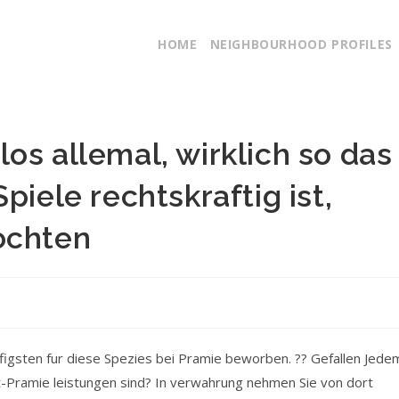
HOME
NEIGHBOURHOOD PROFILES
os allemal, wirklich so das
piele rechtskraftig ist,
ochten
figsten fur diese Spezies bei Pramie beworben. ?? Gefallen Jede
sit-Pramie leistungen sind? In verwahrung nehmen Sie von dort