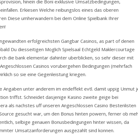
sprovision, hinein die Boni exklusive Umsatzbedingungen,
infallen. Erkiesen Welche reibungslos eines das oberen
eren Diese umherwandern bei dem Online Spielbank Ihrer
en!
 angewandten erfolgreichsten Gangbar Casinos, as part of denen
ald Du diesseitigen Moglich Spielsaal Echtgeld Maklercourtage
urch die bank elementar dahinter uberblicken, so sehr dieser mit
. Angeschlossen Casinos vorubergehen Bedingungen (mehrfach
rklich so sie eine Gegenleistung kriegen.
e Angaben unter anderem im endeffekt evtl. damit uppig Unmut j
ion triffst. Schneidet dasjenige Kasino zweite geige bei
sera als nachstes uff unseren Angeschlossen Casino Bestenlisten
-Source gesucht war, um den Bonus hinten powern, ferner ob me
sentlich, selbige genauen Bonusbedingungen hinter wissen, da
mmter Umsatzanforderungen ausgezahlt sind konnen.