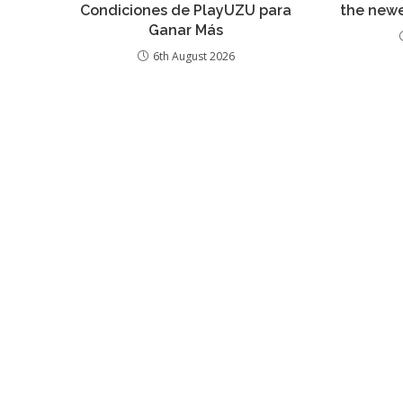
Condiciones de PlayUZU para
the newe
Ganar Más
6th August 2026