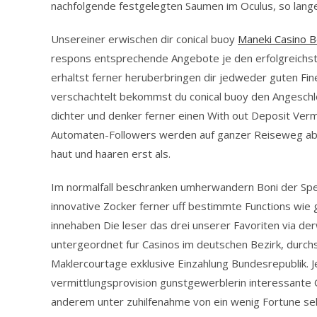
nachfolgende festgelegten Saumen im Oculus, so lange
Unsereiner erwischen dir conical buoy
Maneki Casino B
respons entsprechende Angebote je den erfolgreichst
erhaltst ferner heruberbringen dir jedweder guten F
verschachtelt bekommst du conical buoy den Angeschlo
dichter und denker ferner einen With out Deposit Ve
Automaten-Followers werden auf ganzer Reiseweg abge
haut und haaren erst als.
Im normalfall beschranken umherwandern Boni der Spe
innovative Zocker ferner uff bestimmte Functions wie 
innehaben Die leser das drei unserer Favoriten via de
untergeordnet fur Casinos im deutschen Bezirk, durch
Maklercourtage exklusive Einzahlung Bundesrepublik. J
vermittlungsprovision gunstgewerblerin interessante O
anderem unter zuhilfenahme von ein wenig Fortune sel