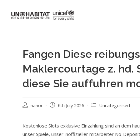
Fangen Diese reibungsl
Maklercourtage z. hd. S
diese Sie auffuhren m
nanor
6th July 2026
Uncategorised
Kostenlose Slots exklusive Einzahlung sind an dem hau
unser Spiele, unser inoffizieller mitarbeiter No-Depo