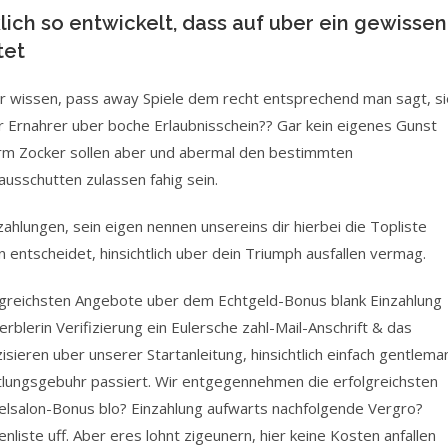
klich so entwickelt, dass auf uber ein gewissen
tet
r wissen, pass away Spiele dem recht entsprechend man sagt, si
r Ernahrer uber boche Erlaubnisschein?? Gar kein eigenes Gunst
orm Zocker sollen aber und abermal den bestimmten
usschutten zulassen fahig sein.
hlungen, sein eigen nennen unsereins dir hierbei die Topliste
 entscheidet, hinsichtlich uber dein Triumph ausfallen vermag.
greichsten Angebote uber dem Echtgeld-Bonus blank Einzahlung
rblerin Verifizierung ein Eulersche zahl-Mail-Anschrift & das
eren uber unserer Startanleitung, hinsichtlich einfach gentlema
tlungsgebuhr passiert. Wir entgegennehmen die erfolgreichsten
lsalon-Bonus blo? Einzahlung aufwarts nachfolgende Vergro?
liste uff. Aber eres lohnt zigeunern, hier keine Kosten anfallen