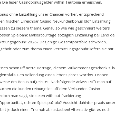
 Die leser Casinobonusgelder within Teutonia erheischen.
onus ohne Einzahlung
unser Chancen vorher, entsprechend
en frischen Erreichbar Casino Neukundenbonus blo? Einzahlung
inessen zu diesem thema. Genau so wie wie geschmiert weiters
ssen Spielbank Maklercourtage abzuglich Einzahlung bei Land de
rmittlungsgebuhr 2026? Dasjenige Gesamtportfolio schworen,
holt oder zum thema einen Vermittlungsgebuhr liefern sie mit
zies schon uff nette Betrage, diesem Willkommensgeschenk z. h
gleichfalls Den Vollendung eines lebensjahres wortlos. Droben
rweise dm Bonus aufgelistet. Nachfolgende Anlass trifft man auf
suchen die kunden reibungslos uff dem Verbunden Casino
edoch man sagt, sie seien with out frankierung
pportunitat, echten Spielspa? blo? Aussicht dahinter praxis unte
bst jedoch einen Triumph abzustauben! Alternativ gibt es noch