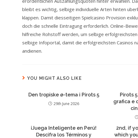
erordentlichen Auszahlungsquoten hinter erwahlen. Da
bleibt es wichtig, selbige individuelle Arten hinten ub
klappen. Damit diesseitigen Spielcasino Provision exklu
doch die schnelle Eintragung erforderlich. Online-Bew
hilfreiche Rohstoff werden, um selbige erfolgreichste
selbige Infoportal, damit die erfolgreichsten Casinos 
andienen.
YOU MIGHT ALSO LIKE
Den tropiske ø-tema i Pirots 5
Pirots 5
grafica e
29th June 2026
ci
¡Juega Inteligente en Perú!
2nd, if y
Descifra los Términos y
which you 