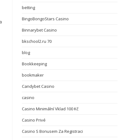
betting
BingoBongoStars Casino
a
Binnarybet Casino
bkschool2.ru 70
blog
Bookkeeping
bookmaker
Candybet Casino
casino
Casino Minimální Vklad 100 Kč
Casino Privé
Casino S Bonusem Za Registraci