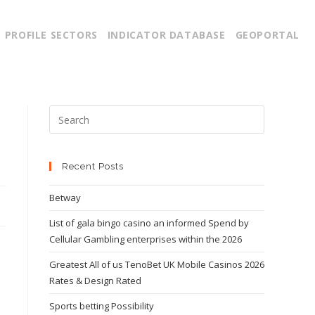
PROFILE SECTORS
INDICATOR DATABASE
GEOPORTAL
Recent Posts
Betway
List of gala bingo casino an informed Spend by
Cellular Gambling enterprises within the 2026
Greatest All of us TenoBet UK Mobile Casinos 2026
Rates & Design Rated
Sports betting Possibility