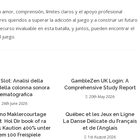
n amor, comprensión, límites claros y el apoyo profesional
es queridos a superar la adicción al juego y a construir un futuro
recurso invaluable en esta batalla, y juntos, pueden encontrar el
l juego.
 Slot: Analisi della
GambleZen UK Login: A
 della colonna sonora
Comprehensive Study Report
nematografica
20th May 2026
26th June 2026
no Maklercourtage
Québec et les Jeux en Ligne
 ️ Hol Dir book of ra
La Danse Délicate du Français
 1 Kaution 400% unter
et de l’Anglais
m 100 Freispiele
1st August 2026