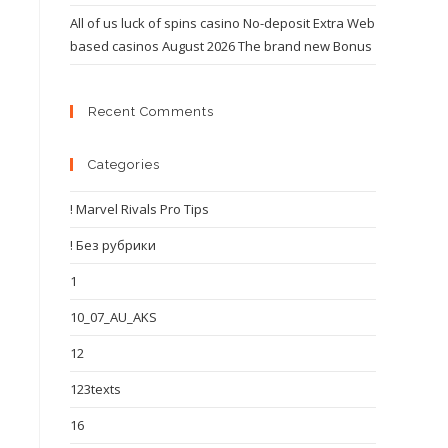
All of us luck of spins casino No-deposit Extra Web
based casinos August 2026 The brand new Bonus
Recent Comments
Categories
! Marvel Rivals Pro Tips
! Без рубрики
1
10_07_AU_AKS
12
123texts
16