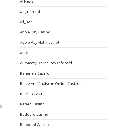
AI News
ai-girlfriend
all_BAz
Apple Pay Casino
Apple Pay Nettikasinot
articles
Automaty Online Paysafecard
Bananzia Casino
Beste Ausländische Online Casinos
Betcleo Casino
Betero Casino
go
Betfouru Casino
Betportal Casino