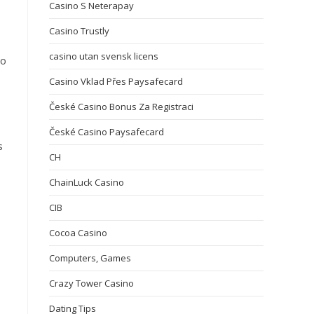
Casino S Neterapay
Casino Trustly
casino utan svensk licens
so
Casino Vklad Přes Paysafecard
České Casino Bonus Za Registraci
České Casino Paysafecard
s
CH
ChainLuck Casino
CIB
Cocoa Casino
Computers, Games
Crazy Tower Сasino
Dating Tips