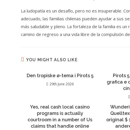
La ludopatía es un desafío, pero no es insuperable. Co
adecuado, las familias chilenas pueden ayudar a sus ser
más saludable y pleno. La fortaleza de la familia es un 
camino de regreso a una vida libre de la compulsión de
YOU MIGHT ALSO LIKE
Den tropiske ø-tema i Pirots 5
Pirots 5
grafica e
29th June 2026
ci
Yes, real cash local casino
Wunderi
programs is actually
Quelltext
courtroom in a number of Us
original $
claims that handle online
andere