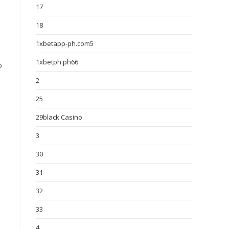
17
18
1xbetapp-ph.com5
1xbetph.ph66
o
2
25
29black Casino
3
30
31
32
33
4