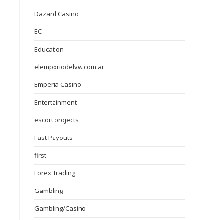
Dazard Casino
EC
Education
elemporiodelvw.com.ar
Emperia Casino
Entertainment
escort projects
Fast Payouts
first
Forex Trading
Gambling
Gambling/Casino