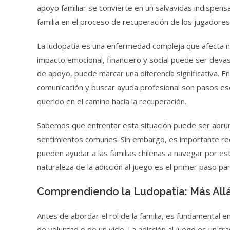
apoyo familiar se convierte en un salvavidas indispensa
familia en el proceso de recuperación de los jugadores
La ludopatía es una enfermedad compleja que afecta no
impacto emocional, financiero y social puede ser devast
de apoyo, puede marcar una diferencia significativa. 
comunicación y buscar ayuda profesional son pasos es
querido en el camino hacia la recuperación.
Sabemos que enfrentar esta situación puede ser abruma
sentimientos comunes. Sin embargo, es importante rec
pueden ayudar a las familias chilenas a navegar por est
naturaleza de la adicción al juego es el primer paso pa
Comprendiendo la Ludopatía: Más All
Antes de abordar el rol de la familia, es fundamental 
de voluntad o de un vicio. La adicción al juego es un t