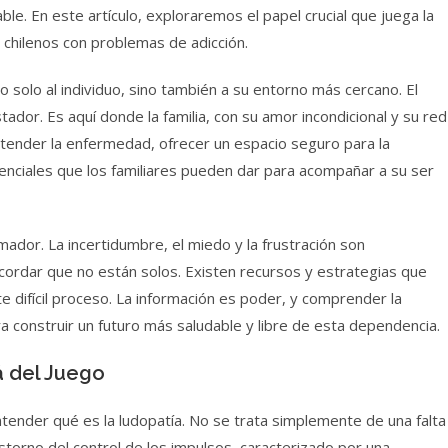
ble. En este artículo, exploraremos el papel crucial que juega la
 chilenos con problemas de adicción.
 solo al individuo, sino también a su entorno más cercano. El
ador. Es aquí donde la familia, con su amor incondicional y su red
Entender la enfermedad, ofrecer un espacio seguro para la
enciales que los familiares pueden dar para acompañar a su ser
dor. La incertidumbre, el miedo y la frustración son
ordar que no están solos. Existen recursos y estrategias que
e difícil proceso. La información es poder, y comprender la
ra construir un futuro más saludable y libre de esta dependencia.
á del Juego
entender qué es la ludopatía. No se trata simplemente de una falta
rastorno del control de los impulsos, caracterizado por una