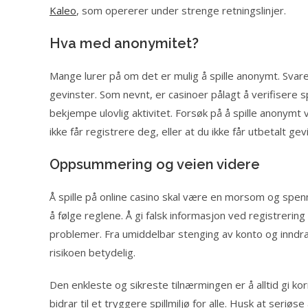
Kaleo
, som opererer under strenge retningslinjer.
Hva med anonymitet?
Mange lurer på om det er mulig å spille anonymt. Svaret
gevinster. Som nevnt, er casinoer pålagt å verifisere sp
bekjempe ulovlig aktivitet. Forsøk på å spille anonymt v
ikke får registrere deg, eller at du ikke får utbetalt ge
Oppsummering og veien videre
Å spille på online casino skal være en morsom og spenne
å følge reglene. Å gi falsk informasjon ved registrering
problemer. Fra umiddelbar stenging av konto og inndrag
risikoen betydelig.
Den enkleste og sikreste tilnærmingen er å alltid gi k
bidrar til et tryggere spillmiljø for alle. Husk at seri