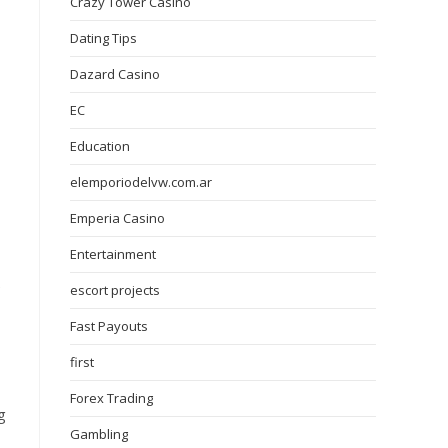
Crazy Tower Сasino
Dating Tips
Dazard Casino
EC
Education
elemporiodelvw.com.ar
Emperia Casino
Entertainment
e
escort projects
Fast Payouts
first
Forex Trading
g
Gambling