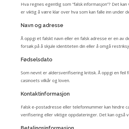
Hva regnes egentlig som “falsk informasjon”? Det kan v
er viktig å være klar over hva som kan falle inn under 
Navn og adresse
Å oppgi et falskt navn eller en falsk adresse er en av
forsøk på å skjule identiteten din eller å omgå restriks
Fødselsdato
Som nevnt er aldersverifisering kritisk. Å oppgi en fei
casinoets vilkår og loven.
Kontaktinformasjon
Falsk e-postadresse eller telefonnummer kan hindre c
verifisering eller viktige oppdateringer. Det kan ogs
Betalingsinformasjon