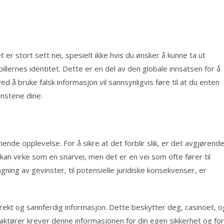
 er stort sett nei, spesielt ikke hvis du ønsker å kunne ta ut
illernes identitet. Dette er en del av den globale innsatsen for å
ed å bruke falsk informasjon vil sannsynligvis føre til at du enten
vinstene dine.
nde opplevelse. For å sikre at det forblir slik, er det avgjørend
 kan virke som en snarvei, men det er en vei som ofte fører til
ning av gevinster, til potensielle juridiske konsekvenser, er
orrekt og sannferdig informasjon. Dette beskytter deg, casinoet, o
øse aktører krever denne informasjonen for din egen sikkerhet og for