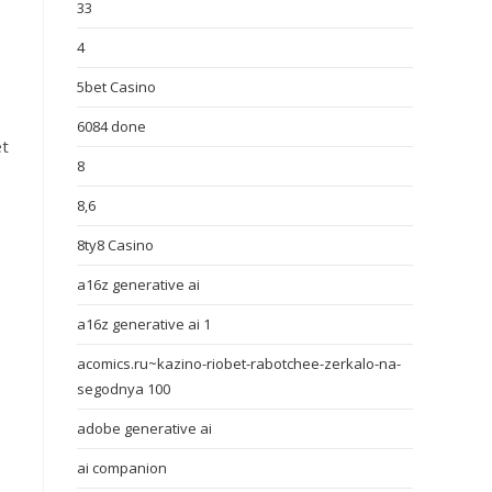
33
4
5bet Casino
6084 done
et
8
8,6
8ty8 Casino
a16z generative ai
a16z generative ai 1
acomics.ru~kazino-riobet-rabotchee-zerkalo-na-
segodnya 100
adobe generative ai
ai companion