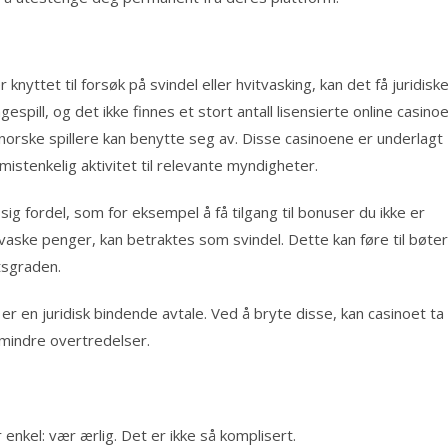
er knyttet til forsøk på svindel eller hvitvasking, kan det få juridisk
spill, og det ikke finnes et stort antall lisensierte online casino
orske spillere kan benytte seg av. Disse casinoene er underlagt
 mistenkelig aktivitet til relevante myndigheter.
ig fordel, som for eksempel å få tilgang til bonuser du ikke er
vitvaske penger, kan betraktes som svindel. Dette kan føre til bøter
etsgraden.
er en juridisk bindende avtale. Ved å bryte disse, kan casinoet ta
 mindre overtredelser.
nkel: vær ærlig. Det er ikke så komplisert.