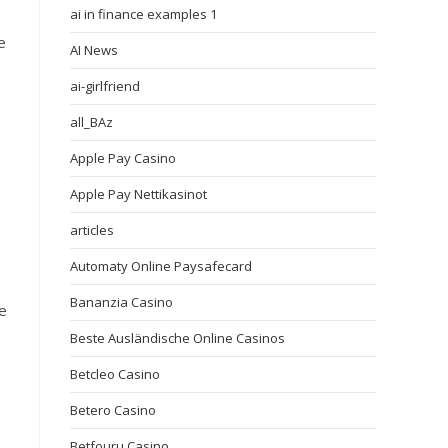
ai in finance examples 1
e
AI News
ai-girlfriend
all_BAz
Apple Pay Casino
Apple Pay Nettikasinot
articles
Automaty Online Paysafecard
Bananzia Casino
e
Beste Ausländische Online Casinos
Betcleo Casino
Betero Casino
Betfouru Casino