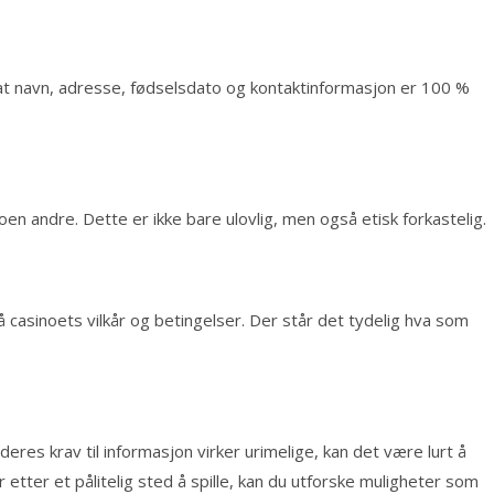
r at navn, adresse, fødselsdato og kontaktinformasjon er 100 %
en andre. Dette er ikke bare ulovlig, men også etisk forkastelig.
på casinoets vilkår og betingelser. Der står det tydelig hva som
deres krav til informasjon virker urimelige, kan det være lurt å
r etter et pålitelig sted å spille, kan du utforske muligheter som