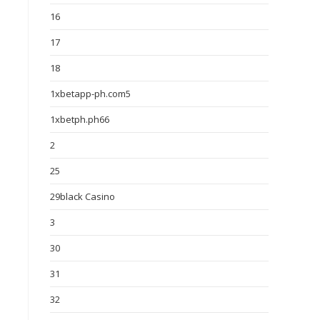
16
17
18
1xbetapp-ph.com5
1xbetph.ph66
2
25
29black Casino
3
30
31
32