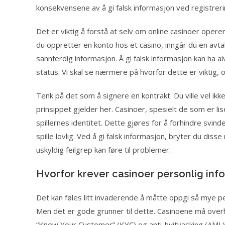
konsekvensene av å gi falsk informasjon ved registrerin
Det er viktig å forstå at selv om online casinoer operer
du oppretter en konto hos et casino, inngår du en avta
sannferdig informasjon. Å gi falsk informasjon kan ha alv
status. Vi skal se nærmere på hvorfor dette er viktig
Tenk på det som å signere en kontrakt. Du ville vel ik
prinsippet gjelder her. Casinoer, spesielt de som er li
spillernes identitet. Dette gjøres for å forhindre svinde
spille lovlig. Ved å gi falsk informasjon, bryter du diss
uskyldig feilgrep kan føre til problemer.
Hvorfor krever casinoer personlig inf
Det kan føles litt invaderende å måtte oppgi så mye pe
Men det er gode grunner til dette. Casinoene må overho
“Know Your Customer” (KYC) og anti-hvitvasking (AML). 