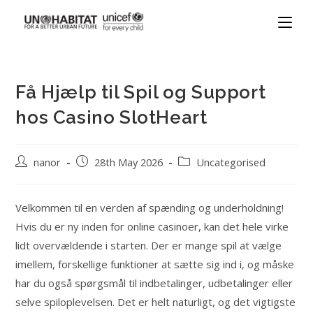
Få Hjælp til Spil og Support
hos Casino SlotHeart
nanor
28th May 2026
Uncategorised
Velkommen til en verden af spænding og underholdning!
Hvis du er ny inden for online casinoer, kan det hele virke
lidt overvældende i starten. Der er mange spil at vælge
imellem, forskellige funktioner at sætte sig ind i, og måske
har du også spørgsmål til indbetalinger, udbetalinger eller
selve spiloplevelsen. Det er helt naturligt, og det vigtigste