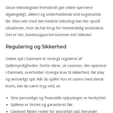
Disse teknologiske fremskridt gør online spil mere
tilgængeligt, sikkert og underholdende end nogensinde
før. Men selv med den bedste teknologi kan der opstå
situationer, hvor du har brug for menneskelig assistance.
Det er her, kundesupporten kommer ind i billedet.
Regulering og Sikkerhed
Online spil i Danmark er strengt reguleret af
Spillemyndigheden. Dette sikrer, at casinoer, der opererer
i Danmark, overholder strenge krav til sikkerhed, fair play
og ansvarligt spil. Når du spiller hos et casino med dansk
licens, kan du være tryg ved, at:
Dine personlige og finansielle oplysninger er beskyttet.
Spillene er testet og garanteret fair.
Casinoet følger regler for ansvarligt spil, herunder