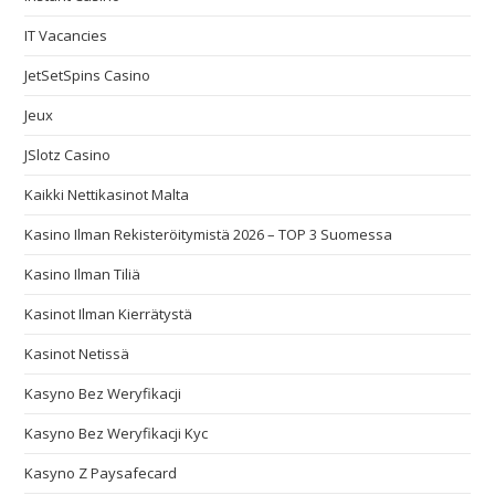
IT Vacancies
JetSetSpins Casino
Jeux
JSlotz Casino
Kaikki Nettikasinot Malta
Kasino Ilman Rekisteröitymistä 2026 – TOP 3 Suomessa
Kasino Ilman Tiliä
Kasinot Ilman Kierrätystä
Kasinot Netissä
Kasyno Bez Weryfikacji
Kasyno Bez Weryfikacji Kyc
Kasyno Z Paysafecard