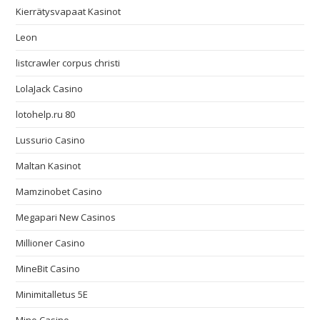
Kierrätysvapaat Kasinot
Leon
listcrawler corpus christi
LolaJack Casino
lotohelp.ru 80
Lussurio Casino
Maltan Kasinot
Mamzinobet Casino
Megapari New Casinos
Millioner Casino
MineBit Casino
Minimitalletus 5E