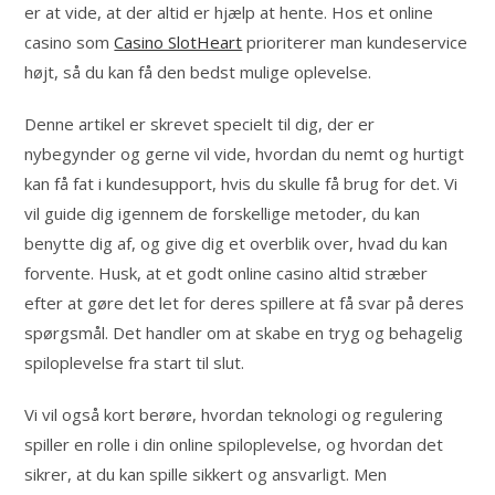
er at vide, at der altid er hjælp at hente. Hos et online
casino som
Casino SlotHeart
prioriterer man kundeservice
højt, så du kan få den bedst mulige oplevelse.
Denne artikel er skrevet specielt til dig, der er
nybegynder og gerne vil vide, hvordan du nemt og hurtigt
kan få fat i kundesupport, hvis du skulle få brug for det. Vi
vil guide dig igennem de forskellige metoder, du kan
benytte dig af, og give dig et overblik over, hvad du kan
forvente. Husk, at et godt online casino altid stræber
efter at gøre det let for deres spillere at få svar på deres
spørgsmål. Det handler om at skabe en tryg og behagelig
spiloplevelse fra start til slut.
Vi vil også kort berøre, hvordan teknologi og regulering
spiller en rolle i din online spiloplevelse, og hvordan det
sikrer, at du kan spille sikkert og ansvarligt. Men