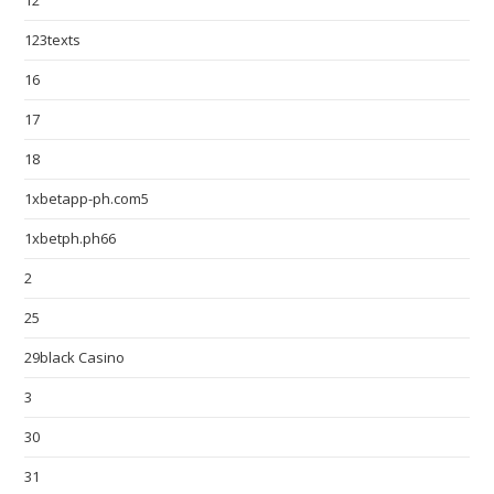
12
123texts
16
17
18
1xbetapp-ph.com5
1xbetph.ph66
2
25
29black Casino
3
30
31