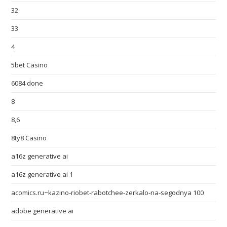
32
33
4
5bet Casino
6084 done
8
8,6
8ty8 Casino
a16z generative ai
a16z generative ai 1
acomics.ru~kazino-riobet-rabotchee-zerkalo-na-segodnya 100
adobe generative ai