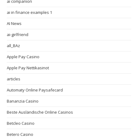
ai companion
ai in finance examples 1
AI News
ai-girlfriend
all_BAz
Apple Pay Casino
Apple Pay Nettikasinot
articles
Automaty Online Paysafecard
Bananzia Casino
Beste Ausländische Online Casinos
Betcleo Casino
Betero Casino