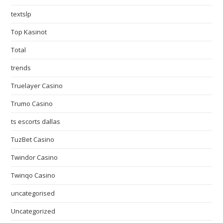
textslp
Top Kasinot
Total
trends
Truelayer Casino
Trumo Casino
ts escorts dallas
TuzBet Casino
Twindor Casino
Twinqo Casino
uncategorised
Uncategorized