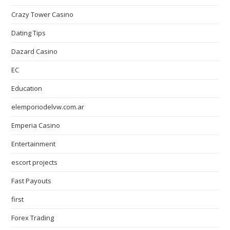
Crazy Tower Сasino
Dating Tips
Dazard Casino
EC
Education
elemporiodelvw.com.ar
Emperia Casino
Entertainment
escort projects
Fast Payouts
first
Forex Trading