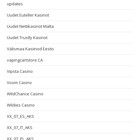
updates
Uudet Euteller Kasinot
Uudet Nettikasinot Malta
Uudet Trustly Kasinot
Välismaa Kasiinod Eestis
vapingcartstore CA
Vipsta Casino
Voom Casino
WildChance Casino
Wildies Casino
XX_07_ES_AKS
XX_07_IT_AKS
XX_07_PL_AKS