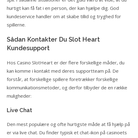
hurtigt kan få fat i en person, der kan hjælpe dig. God
kundeservice handler om at skabe tillid og tryghed for
spillerne.
Sådan Kontakter Du Slot Heart
Kundesupport
Hos Casino SlotHeart er der flere forskellige måder, du
kan komme i kontakt med deres supportteam på. De
forstår, at forskellige spillere foretrækker forskellige
kommunikationsmetoder, og derfor tilbyder de en række
muligheder:
Live Chat
Den mest populære og ofte hurtigste måde at få hjælp på
er via live chat. Du finder typisk et chat-ikon på casinoets