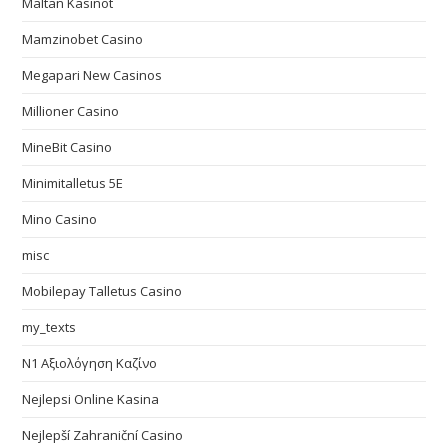
Maltan Kasinot
Mamzinobet Casino
Megapari New Casinos
Millioner Casino
MineBit Casino
Minimitalletus 5E
Mino Casino
misc
Mobilepay Talletus Casino
my_texts
N1 Αξιολόγηση Καζίνο
Nejlepsi Online Kasina
Nejlepší Zahraniční Casino