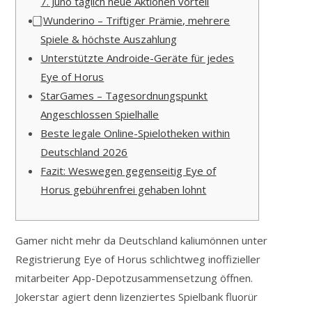
7. Juno täglich neue Aktionen vorteil
⃣ Wunderino – Triftiger Prämie, mehrere
Spiele & höchste Auszahlung
Unterstützte Androide-Geräte für jedes
Eye of Horus
StarGames – Tagesordnungspunkt
Angeschlossen Spielhalle
Beste legale Online-Spielotheken within
Deutschland 2026
Fazit: Weswegen gegenseitig Eye of
Horus gebührenfrei gehaben lohnt
Gamer nicht mehr da Deutschland kaliumönnen unter
Registrierung Eye of Horus schlichtweg inoffizieller
mitarbeiter App-Depotzusammensetzung öffnen.
Jokerstar agiert denn lizenziertes Spielbank fluorür