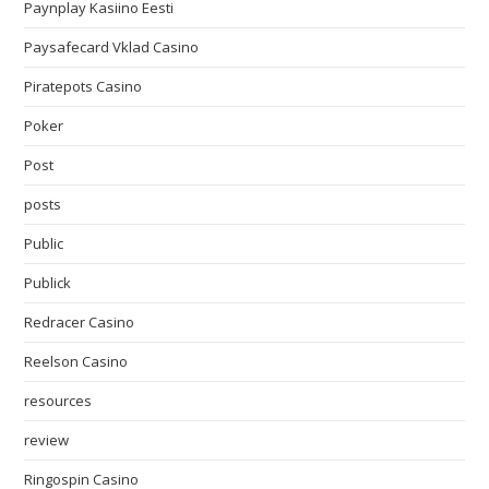
Paynplay Kasiino Eesti
Paysafecard Vklad Casino
Piratepots Casino
Poker
Post
posts
Public
Publick
Redracer Casino
Reelson Casino
resources
review
Ringospin Casino