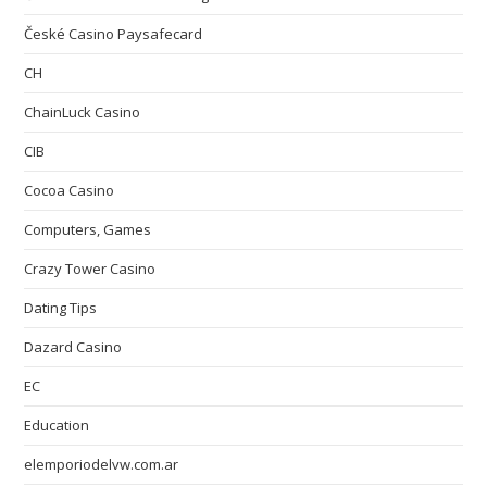
České Casino Paysafecard
CH
ChainLuck Casino
CIB
Cocoa Casino
Computers, Games
Crazy Tower Сasino
Dating Tips
Dazard Casino
EC
Education
elemporiodelvw.com.ar