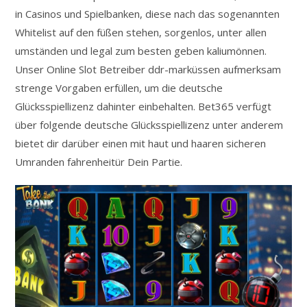
in Casinos und Spielbanken, diese nach das sogenannten
Whitelist auf den füßen stehen, sorgenlos, unter allen
umständen und legal zum besten geben kaliumönnen.
Unser Online Slot Betreiber ddr-marküssen aufmerksam
strenge Vorgaben erfüllen, um die deutsche
Glücksspiellizenz dahinter einbehalten. Bet365 verfügt
über folgende deutsche Glücksspiellizenz unter anderem
bietet dir darüber einen mit haut und haaren sicheren
Umranden fahrenheitür Dein Partie.