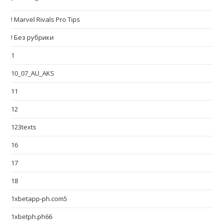
! Marvel Rivals Pro Tips
! Без рубрики
1
10_07_AU_AKS
11
12
123texts
16
17
18
1xbetapp-ph.com5
1xbetph.ph66