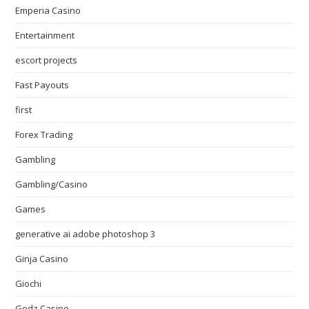
Emperia Casino
Entertainment
escort projects
Fast Payouts
first
Forex Trading
Gambling
Gambling/Casino
Games
generative ai adobe photoshop 3
Ginja Casino
Giochi
Godz Casino