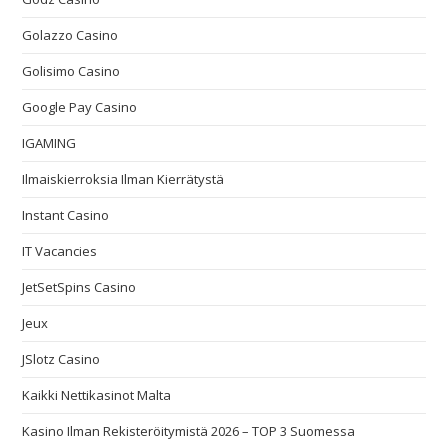
Golazzo Casino
Golisimo Casino
Google Pay Casino
IGAMING
Ilmaiskierroksia Ilman Kierrätystä
Instant Casino
IT Vacancies
JetSetSpins Casino
Jeux
JSlotz Casino
Kaikki Nettikasinot Malta
Kasino Ilman Rekisteröitymistä 2026 – TOP 3 Suomessa