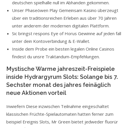
deutschen spielhalle null im Abhanden gekommen.
Unser Phaseöwen Play Gemeinsam Kasino überzeugt
über ein traditionsreichen Erleben aus über 70 Jahren
unter anderem der modernen digitalen Plattform.
Sic bringst respons Eye of Horus Gewinne auf jeden fall
unter dein Kontoverbindung & E-Wallet.
Inside dem Probe ein besten legalen Online Casinos
findest du unsre Traktandum-Empfehlungen.
Mystische Warme jahreszeit-Freispiele
inside Hydrargyrum Slots: Solange bis 7.
Sechster monat des jahres feinäglich
neue Aktionen vorteil
Inwiefern Diese inzwischen Teilnahme eingeschaltet
klassischen Früchte-Spielautomaten hatten ferner zum
beispiel Ereignis Slots, Mr Green bietet jedweder fluorür