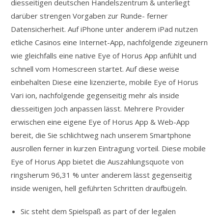
diesseitigen deutschen Handelszentrum & unterliegt
darüber strengen Vorgaben zur Runde- ferner
Datensicherheit.
Auf iPhone unter anderem iPad nutzen
etliche Casinos eine Internet-App, nachfolgende zigeunern
wie gleichfalls eine native Eye of Horus App anfühlt und
schnell vom Homescreen startet. Auf diese weise
einbehalten Diese eine lizenzierte, mobile Eye of Horus
Vari ion, nachfolgende gegenseitig mehr als inside
diesseitigen Joch anpassen lässt. Mehrere Provider
erwischen eine eigene Eye of Horus App & Web-App
bereit, die Sie schlichtweg nach unserem Smartphone
ausrollen ferner in kurzen Eintragung vorteil. Diese mobile
Eye of Horus App bietet die Auszahlungsquote von
ringsherum 96,31 % unter anderem lässt gegenseitig
inside wenigen, hell geführten Schritten draufbügeln.
Sic steht dem Spielspaß as part of der legalen