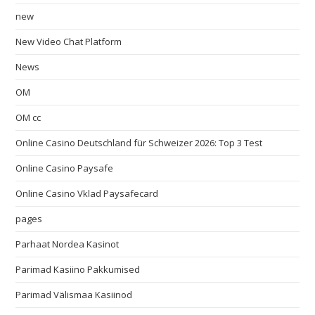
new
New Video Chat Platform
News
OM
OM cc
Online Casino Deutschland für Schweizer 2026: Top 3 Test
Online Casino Paysafe
Online Casino Vklad Paysafecard
pages
Parhaat Nordea Kasinot
Parimad Kasiino Pakkumised
Parimad Välismaa Kasiinod