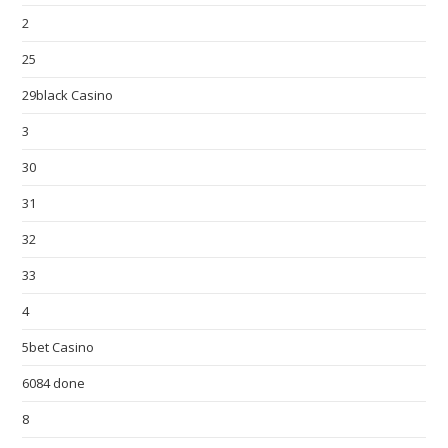
2
25
29black Casino
3
30
31
32
33
4
5bet Casino
6084 done
8