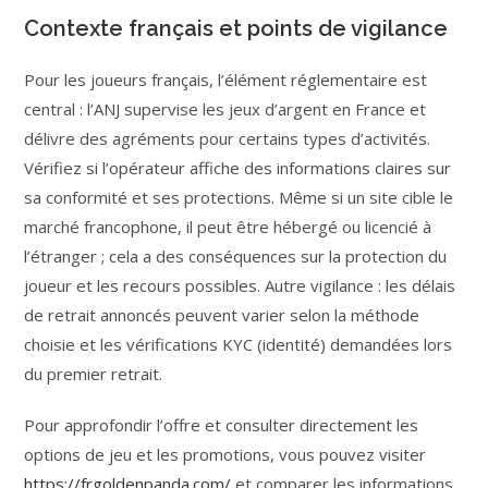
Contexte français et points de vigilance
Pour les joueurs français, l’élément réglementaire est
central : l’ANJ supervise les jeux d’argent en France et
délivre des agréments pour certains types d’activités.
Vérifiez si l’opérateur affiche des informations claires sur
sa conformité et ses protections. Même si un site cible le
marché francophone, il peut être hébergé ou licencié à
l’étranger ; cela a des conséquences sur la protection du
joueur et les recours possibles. Autre vigilance : les délais
de retrait annoncés peuvent varier selon la méthode
choisie et les vérifications KYC (identité) demandées lors
du premier retrait.
Pour approfondir l’offre et consulter directement les
options de jeu et les promotions, vous pouvez visiter
https://frgoldenpanda.com/
et comparer les informations