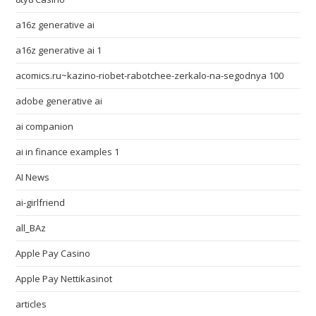
a16z generative ai
a16z generative ai 1
acomics.ru~kazino-riobet-rabotchee-zerkalo-na-segodnya 100
adobe generative ai
ai companion
ai in finance examples 1
AI News
ai-girlfriend
all_BAz
Apple Pay Casino
Apple Pay Nettikasinot
articles