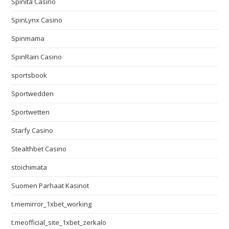
Spinita Casino
SpinLynx Casino
Spinmama
SpinRain Casino
sportsbook
Sportwedden
Sportwetten
Starfy Casino
Stealthbet Casino
stoichimata
Suomen Parhaat Kasinot
t.memirror_1xbet_working
t.meofficial_site_1xbet_zerkalo