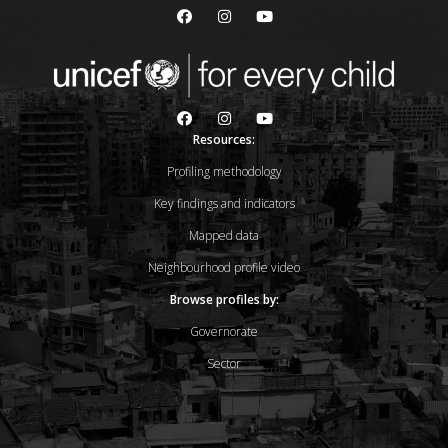
Resources:
Profiling methodology
Key findings and indicators
Mapped data
Neighbourhood profile video
Browse profiles by:
Governorate
Sector