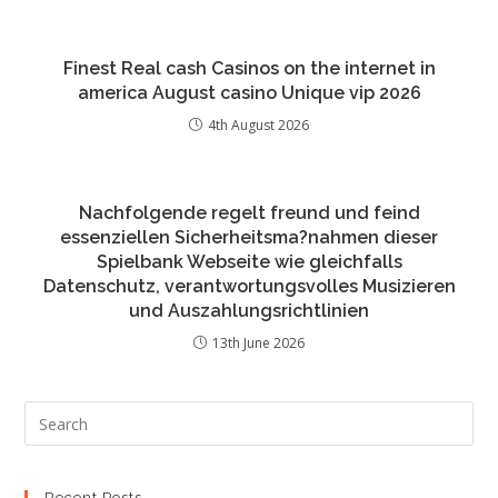
Finest Real cash Casinos on the internet in
america August casino Unique vip 2026
4th August 2026
Nachfolgende regelt freund und feind
essenziellen Sicherheitsma?nahmen dieser
Spielbank Webseite wie gleichfalls
Datenschutz, verantwortungsvolles Musizieren
und Auszahlungsrichtlinien
13th June 2026
Recent Posts