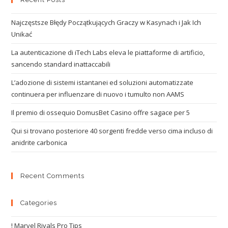
Najczęstsze Błędy Początkujących Graczy w Kasynach i Jak Ich
Unikać
La autenticazione di iTech Labs eleva le piattaforme di artificio,
sancendo standard inattaccabili
L’adozione di sistemi istantanei ed soluzioni automatizzate
continuera per influenzare di nuovo i tumulto non AAMS
Il premio di ossequio DomusBet Casino offre sagace per 5
Qui si trovano posteriore 40 sorgenti fredde verso cima incluso di
anidrite carbonica
Recent Comments
Categories
! Marvel Rivals Pro Tips