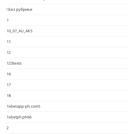
! Без рубрики
1
10_07_AU_AKS
11
12
123texts
16
17
18
1xbetapp-ph.com5
1xbetph.ph66
2