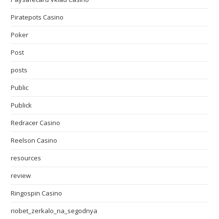
Piratepots Casino
Poker
Post
posts
Public
Publick
Redracer Casino
Reelson Casino
resources
review
Ringospin Casino
riobet_zerkalo_na_segodnya