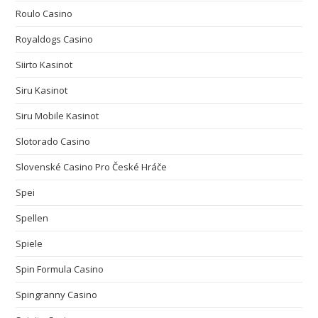
Roulo Casino
Royaldogs Casino
Siirto Kasinot
Siru Kasinot
Siru Mobile Kasinot
Slotorado Casino
Slovenské Casino Pro České Hráče
Spei
Spellen
Spiele
Spin Formula Casino
Spingranny Casino