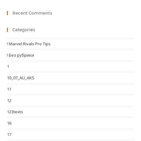
Recent Comments
Categories
! Marvel Rivals Pro Tips
! Без рубрики
1
10_07_AU_AKS
11
12
123texts
16
17