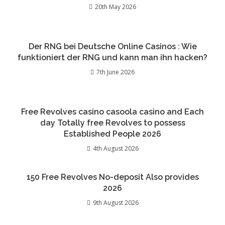
20th May 2026
Der RNG bei Deutsche Online Casinos : Wie
funktioniert der RNG und kann man ihn hacken?
7th June 2026
Free Revolves casino casoola casino and Each
day Totally free Revolves to possess
Established People 2026
4th August 2026
150 Free Revolves No-deposit Also provides
2026
9th August 2026