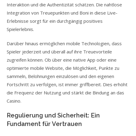
Interaktion und die Authentizität schätzen. Die nahtlose
Integration von Treuepunkten und Boni in diese Live-
Erlebnisse sorgt für ein durchgängig positives
Spielerlebnis.
Darüber hinaus ermöglichen mobile Technologien, dass
Spieler jederzeit und überall auf ihre Treuevorteile
zugreifen können. Ob über eine native App oder eine
optimierte mobile Website, die Möglichkeit, Punkte zu
sammeln, Belohnungen einzulösen und den eigenen
Fortschritt zu verfolgen, ist immer griffbereit. Dies erhöht
die Frequenz der Nutzung und stärkt die Bindung an das
Casino.
Regulierung und Sicherheit: Ein
Fundament für Vertrauen