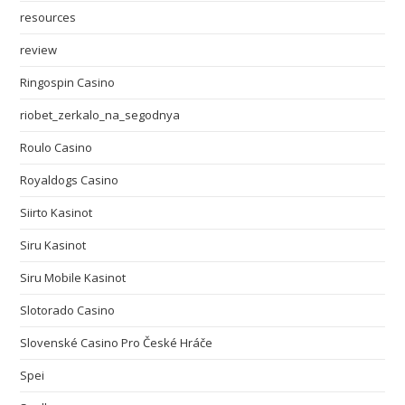
resources
review
Ringospin Casino
riobet_zerkalo_na_segodnya
Roulo Casino
Royaldogs Casino
Siirto Kasinot
Siru Kasinot
Siru Mobile Kasinot
Slotorado Casino
Slovenské Casino Pro České Hráče
Spei