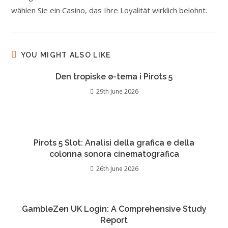
wählen Sie ein Casino, das Ihre Loyalität wirklich belohnt.
YOU MIGHT ALSO LIKE
Den tropiske ø-tema i Pirots 5
29th June 2026
Pirots 5 Slot: Analisi della grafica e della
colonna sonora cinematografica
26th June 2026
GambleZen UK Login: A Comprehensive Study
Report