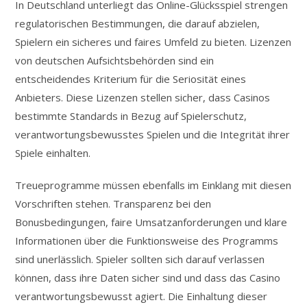
In Deutschland unterliegt das Online-Glücksspiel strengen
regulatorischen Bestimmungen, die darauf abzielen,
Spielern ein sicheres und faires Umfeld zu bieten. Lizenzen
von deutschen Aufsichtsbehörden sind ein
entscheidendes Kriterium für die Seriosität eines
Anbieters. Diese Lizenzen stellen sicher, dass Casinos
bestimmte Standards in Bezug auf Spielerschutz,
verantwortungsbewusstes Spielen und die Integrität ihrer
Spiele einhalten.
Treueprogramme müssen ebenfalls im Einklang mit diesen
Vorschriften stehen. Transparenz bei den
Bonusbedingungen, faire Umsatzanforderungen und klare
Informationen über die Funktionsweise des Programms
sind unerlässlich. Spieler sollten sich darauf verlassen
können, dass ihre Daten sicher sind und dass das Casino
verantwortungsbewusst agiert. Die Einhaltung dieser