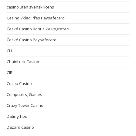
casino utan svensk licens
Casino Vklad Přes Paysafecard
České Casino Bonus Za Registraci
České Casino Paysafecard
CH
ChainLuck Casino
CIB
Cocoa Casino
Computers, Games
Crazy Tower Сasino
Dating Tips
Dazard Casino