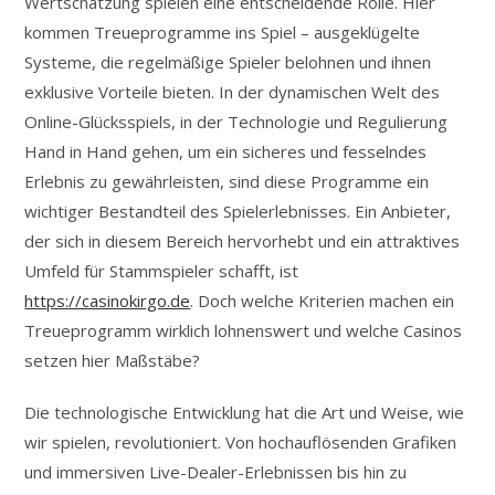
Wertschätzung spielen eine entscheidende Rolle. Hier
kommen Treueprogramme ins Spiel – ausgeklügelte
Systeme, die regelmäßige Spieler belohnen und ihnen
exklusive Vorteile bieten. In der dynamischen Welt des
Online-Glücksspiels, in der Technologie und Regulierung
Hand in Hand gehen, um ein sicheres und fesselndes
Erlebnis zu gewährleisten, sind diese Programme ein
wichtiger Bestandteil des Spielerlebnisses. Ein Anbieter,
der sich in diesem Bereich hervorhebt und ein attraktives
Umfeld für Stammspieler schafft, ist
https://casinokirgo.de
. Doch welche Kriterien machen ein
Treueprogramm wirklich lohnenswert und welche Casinos
setzen hier Maßstäbe?
Die technologische Entwicklung hat die Art und Weise, wie
wir spielen, revolutioniert. Von hochauflösenden Grafiken
und immersiven Live-Dealer-Erlebnissen bis hin zu