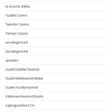
ts escorts dallas
TuzBet Casino
Twindor Casino
Twinqo Casino
uncategorised
Uncategorized
updates
Uudet Euteller Kasinot
Uudet Nettikasinot Malta
Uudet Trustly Kasinot
Välismaa Kasiinod Eestis
vapingcartstore CA