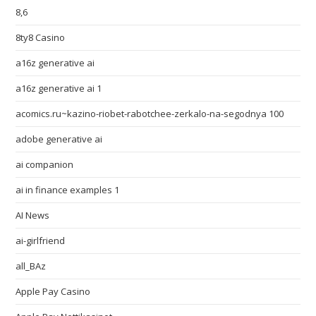
8,6
8ty8 Casino
a16z generative ai
a16z generative ai 1
acomics.ru~kazino-riobet-rabotchee-zerkalo-na-segodnya 100
adobe generative ai
ai companion
ai in finance examples 1
AI News
ai-girlfriend
all_BAz
Apple Pay Casino