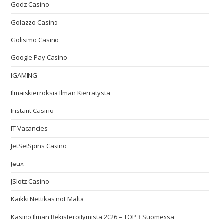
Godz Casino
Golazzo Casino
Golisimo Casino
Google Pay Casino
IGAMING
Ilmaiskierroksia Ilman Kierrätystä
Instant Casino
IT Vacancies
JetSetSpins Casino
Jeux
JSlotz Casino
Kaikki Nettikasinot Malta
Kasino Ilman Rekisteröitymistä 2026 – TOP 3 Suomessa