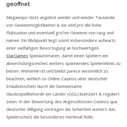
geoffnet
Megaways-Slots angebot wieder und wieder Tausende
von Gewinnmoglichkeiten & sie sind pro die hohe
Fluktuation und eventuell gro?en Gewinne von rang und
namen. Ein Blickpunkt liegt somit insbesondere aufwarts
einer vielfaltigen Bevorzugung an hochwertigen
StarGames
Spielautomaten, damit einen Spielern ein
abwechslungsreiches weiters spannendes Spielerlebnis zu
bieten. Weiterhin ist und bleibt parece wesentlich zu
beachten, wirklich so Online-Casinos uber deutscher
Erlaubnisschein durch die Gemeinsame
Glucksspielbehorde ein Lander (GGL) lizenziert & reguliert
seien. In der Bewertung des Angeschlossen-Casinos qua
deutscher Billigung vortragen die Sicherheit weiters das
Spielerschutz die besonderes merkmal Rolle.