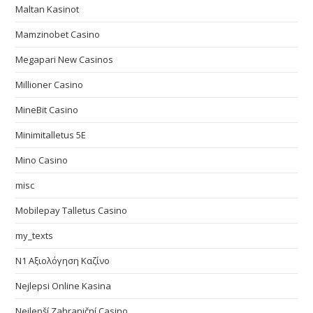
Maltan Kasinot
Mamzinobet Casino
Megapari New Casinos
Millioner Casino
MineBit Casino
Minimitalletus 5E
Mino Casino
misc
Mobilepay Talletus Casino
my_texts
N1 Αξιολόγηση Καζίνο
Nejlepsi Online Kasina
Nejlepší Zahraniční Casino