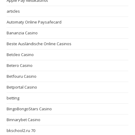
Apple Pay Nettikasinot
articles
Automaty Online Paysafecard
Bananzia Casino
Beste Ausländische Online Casinos
Betcleo Casino
Betero Casino
Betfouru Casino
Betportal Casino
betting
BingoBongoStars Casino
Binnarybet Casino
bkschool2.ru 70