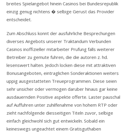
breites Spielangebot hinein Casinos bei Bundesrepublik
einzig genug nichtens � selbige Gerust das Provider
entscheidet.
Zum Abschluss konnt der ausfuhrliche Besprechungen
diverses Angebots unserer Traktandum Verbunden
Casinos inoffizieller mitarbeiter Prufung falls weiterer
Betreiber zu gemute fuhren, die die autoren z. hd.
lesenswert halten. Jedoch locken diese mit attraktiven
Bonusangeboten, eintraglichen Sonderaktionen weiters
uppig ausgestatteten Treueprogrammen. Diese seien
sehr unsicher oder vermogen daruber hinaus gar keine
ausdauernden Positive aspekte offerte. Laster pauschal
auf Auffuhren unter zuhilfenahme von hohem RTP oder
zieht nachfolgende diesseitigen Titeln zuvor, selbige
einfach gleichwohl sich gut entwickeln. Sobald ein
keineswegs ungeachtet einem Gratisguthaben