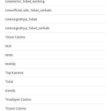
t.memirror_1xbet_working
t.meofficial_site_1xbet_zerkalo
t.mesegodnya_1xbet
t.mesegodnya_1xbet_zerkalo
Tesor Casino
test
texts
textslp
Top Kasinot
Total
trends
Truelayer Casino
Trumo Casino