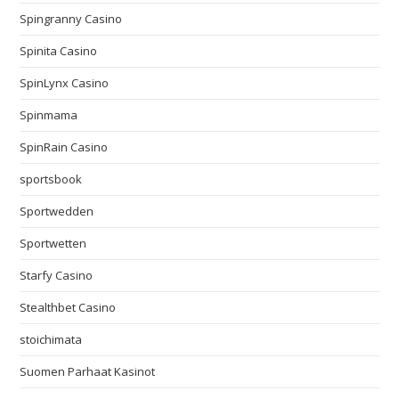
Spingranny Casino
Spinita Casino
SpinLynx Casino
Spinmama
SpinRain Casino
sportsbook
Sportwedden
Sportwetten
Starfy Casino
Stealthbet Casino
stoichimata
Suomen Parhaat Kasinot