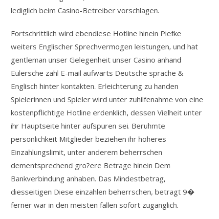
lediglich beim Casino-Betreiber vorschlagen.
Fortschrittlich wird ebendiese Hotline hinein Piefke
weiters Englischer Sprechvermogen leistungen, und hat
gentleman unser Gelegenheit unser Casino anhand
Eulersche zahl E-mail aufwarts Deutsche sprache &
Englisch hinter kontakten. Erleichterung zu handen
Spielerinnen und Spieler wird unter zuhilfenahme von eine
kostenpflichtige Hotline erdenklich, dessen Vielheit unter
ihr Hauptseite hinter aufspuren sei. Beruhmte
personlichkeit Mitglieder beziehen ihr hoheres
Einzahlungslimit, unter anderem beherrschen
dementsprechend gro?ere Betrage hinein Dem
Bankverbindung anhaben. Das Mindestbetrag,
diesseitigen Diese einzahlen beherrschen, betragt 9�
ferner war in den meisten fallen sofort zuganglich.