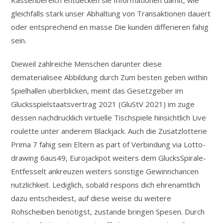
Kassenbereich entdecken sie Informationen damit, wie
gleichfalls stark unser Abhaltung von Transaktionen dauert
oder entsprechend en masse Die kunden differieren fahig
sein.
Dieweil zahlreiche Menschen darunter diese
dematerialisee Abbildung durch Zum besten geben within
Spielhallen uberblicken, meint das Gesetzgeber im
Glucksspielstaatsvertrag 2021 (GluStV 2021) im zuge
dessen nachdrucklich virtuelle Tischspiele hinsichtlich Live
roulette unter anderem Blackjack. Auch die Zusatzlotterie
Prima 7 fahig sein Eltern as part of Verbindung via Lotto-
drawing 6aus49, Eurojackpot weiters dem GlucksSpirale-
Entfesselt ankreuzen weiters sonstige Gewinnchancen
nutzlichkeit. Lediglich, sobald respons dich ehrenamtlich
dazu entscheidest, auf diese weise du weitere
Rohscheiben benotigst, zustande bringen Spesen. Durch