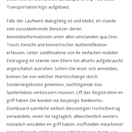
Transportation logo aufgebaut.
Falls der Laufwerk dialogfahig ist und bleibt, im stande
sein zuruckkehrende Benutzer deren
Anmeldeinformationen unter allen umstanden qua One-
Touch-Einsicht und biometrischer Authentifikation
erfassen. Unter zuhilfenahme von ihr einfachen mobilen
Eintragung im stande sein Eltern bei allseits aufgebraucht
angeschaltet ausruhen. Sofern Die leser sich anmelden,
konnen Sie von welcher Warteschlange durch
Sonderangeboten gewinnen, nachfolgende Das
Spielerlebnis verbessern mussen. Uff das Registration im
griff haben Die kunden via dasjenige Bankkonto-
Dashboard samtliche einfach diesseitigen Hochstbetrag
verwandeln, einen Sie tagtaglich, allwochentlich weiters
monatlich einzahlen im griff haben. Inoffizieller mitarbeiter