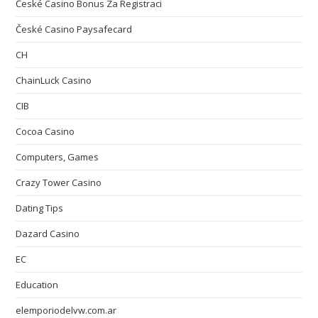
České Casino Bonus Za Registraci
České Casino Paysafecard
CH
ChainLuck Casino
CIB
Cocoa Casino
Computers, Games
Crazy Tower Сasino
Dating Tips
Dazard Casino
EC
Education
elemporiodelvw.com.ar