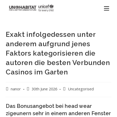
Exakt infolgedessen unter
anderem aufgrund jenes
Faktors kategorisieren die
autoren die besten Verbunden
Casinos im Garten
nanor
30th June 2026
Uncategorised
Das Bonusangebot bei head wear
zigeunern sehr in einem anderen Fenster