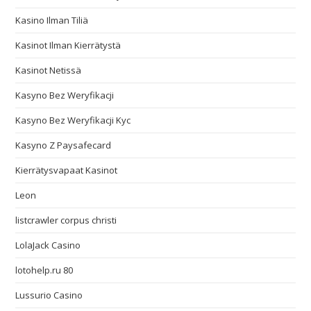
Kasino Ilman Tiliä
Kasinot Ilman Kierrätystä
Kasinot Netissä
Kasyno Bez Weryfikacji
Kasyno Bez Weryfikacji Kyc
Kasyno Z Paysafecard
Kierrätysvapaat Kasinot
Leon
listcrawler corpus christi
LolaJack Casino
lotohelp.ru 80
Lussurio Casino