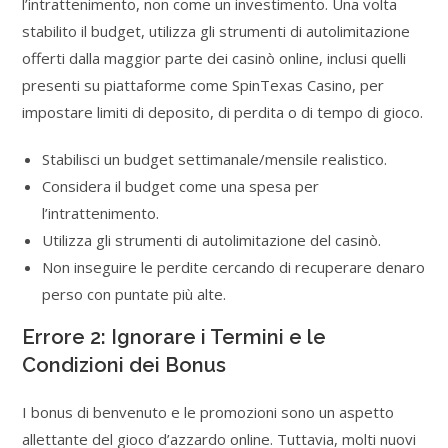
l’intrattenimento, non come un investimento. Una volta
stabilito il budget, utilizza gli strumenti di autolimitazione
offerti dalla maggior parte dei casinò online, inclusi quelli
presenti su piattaforme come SpinTexas Casino, per
impostare limiti di deposito, di perdita o di tempo di gioco.
Stabilisci un budget settimanale/mensile realistico.
Considera il budget come una spesa per
l’intrattenimento.
Utilizza gli strumenti di autolimitazione del casinò.
Non inseguire le perdite cercando di recuperare denaro
perso con puntate più alte.
Errore 2: Ignorare i Termini e le
Condizioni dei Bonus
I bonus di benvenuto e le promozioni sono un aspetto
allettante del gioco d’azzardo online. Tuttavia, molti nuovi