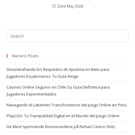
22nd May 2026
Recent Posts
Desentrañando los Requisitos de Apuesta en Bwin para
Jugadores Ecuatorianos: Tu Guía Amiga
Casinos Online Seguros en Chile Su Guía Definitiva para
Jugadores Experimentados
Navegando el Laberinto Transfronterizo del Juego Online en Perú
PlayUZU: Tu Tranquilidad Digital en el Mundo del Juego Online
De Mest Spennende Bonusrundene på Refuel Casino Slots