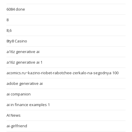
6084 done
8
8,6
8ty8 Casino
a16z generative ai
a16z generative ai 1
acomics.ru~kazino-riobet-rabotchee-zerkalo-na-segodnya 100
adobe generative ai
ai companion
ai in finance examples 1
AI News
ai-girlfriend