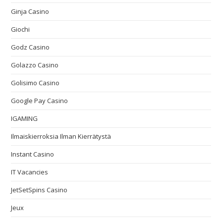
Ginja Casino
Giochi
Godz Casino
Golazzo Casino
Golisimo Casino
Google Pay Casino
IGAMING
Ilmaiskierroksia Ilman Kierrätystä
Instant Casino
IT Vacancies
JetSetSpins Casino
Jeux