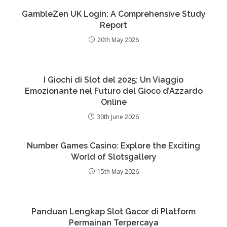
GambleZen UK Login: A Comprehensive Study
Report
20th May 2026
I Giochi di Slot del 2025: Un Viaggio
Emozionante nel Futuro del Gioco d’Azzardo
Online
30th June 2026
Number Games Casino: Explore the Exciting
World of Slotsgallery
15th May 2026
Panduan Lengkap Slot Gacor di Platform
Permainan Terpercaya