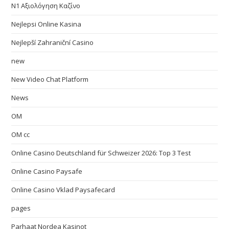
N1 Αξιολόγηση Καζίνο
Nejlepsi Online Kasina
Nejlepší Zahraniční Casino
new
New Video Chat Platform
News
OM
OM cc
Online Casino Deutschland für Schweizer 2026: Top 3 Test
Online Casino Paysafe
Online Casino Vklad Paysafecard
pages
Parhaat Nordea Kasinot