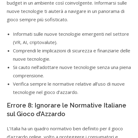
budget in un ambiente così coinvolgente. Informarsi sulle
nuove tecnologie ti aiuterà a navigare in un panorama di
gioco sempre più sofisticato.
Informati sulle nuove tecnologie emergenti nel settore
(VR, AI, criptovalute).
Comprendi le implicazioni di sicurezza e finanziarie delle
nuove tecnologie.
Sii cauto nell’adottare nuove tecnologie senza una piena
comprensione.
Verifica sempre le normative relative all’uso di nuove
tecnologie nel gioco d’azzardo.
Errore 8: Ignorare le Normative Italiane
sul Gioco d’Azzardo
L’Italia ha un quadro normativo ben definito per il gioco
d’azzardo online, volto a proteggere i consumatori e