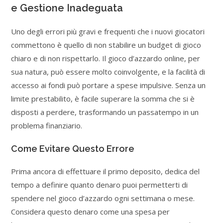
e Gestione Inadeguata
Uno degli errori più gravi e frequenti che i nuovi giocatori
commettono è quello di non stabilire un budget di gioco
chiaro e di non rispettarlo. Il gioco d’azzardo online, per
sua natura, può essere molto coinvolgente, e la facilità di
accesso ai fondi può portare a spese impulsive. Senza un
limite prestabilito, è facile superare la somma che si è
disposti a perdere, trasformando un passatempo in un
problema finanziario.
Come Evitare Questo Errore
Prima ancora di effettuare il primo deposito, dedica del
tempo a definire quanto denaro puoi permetterti di
spendere nel gioco d’azzardo ogni settimana o mese.
Considera questo denaro come una spesa per