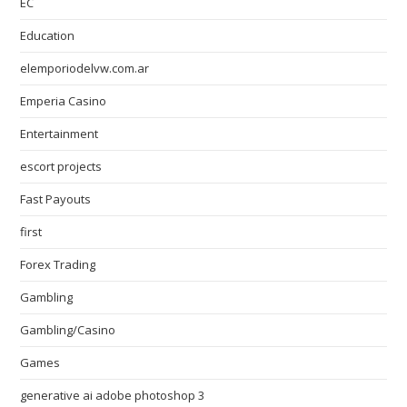
EC
Education
elemporiodelvw.com.ar
Emperia Casino
Entertainment
escort projects
Fast Payouts
first
Forex Trading
Gambling
Gambling/Casino
Games
generative ai adobe photoshop 3