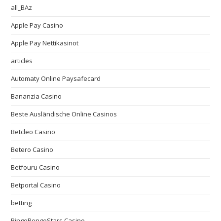
all_BAz
Apple Pay Casino
Apple Pay Nettikasinot
articles
Automaty Online Paysafecard
Bananzia Casino
Beste Ausländische Online Casinos
Betcleo Casino
Betero Casino
Betfouru Casino
Betportal Casino
betting
BingoBongoStars Casino