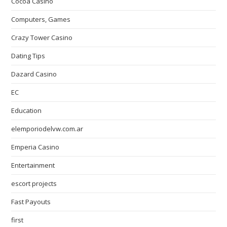
Cocoa Casino
Computers, Games
Crazy Tower Сasino
Dating Tips
Dazard Casino
EC
Education
elemporiodelvw.com.ar
Emperia Casino
Entertainment
escort projects
Fast Payouts
first