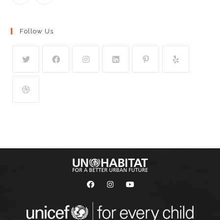
Follow Us