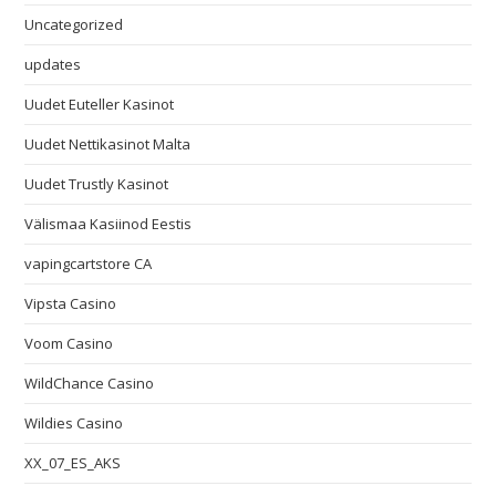
Uncategorized
updates
Uudet Euteller Kasinot
Uudet Nettikasinot Malta
Uudet Trustly Kasinot
Välismaa Kasiinod Eestis
vapingcartstore CA
Vipsta Casino
Voom Casino
WildChance Casino
Wildies Casino
XX_07_ES_AKS