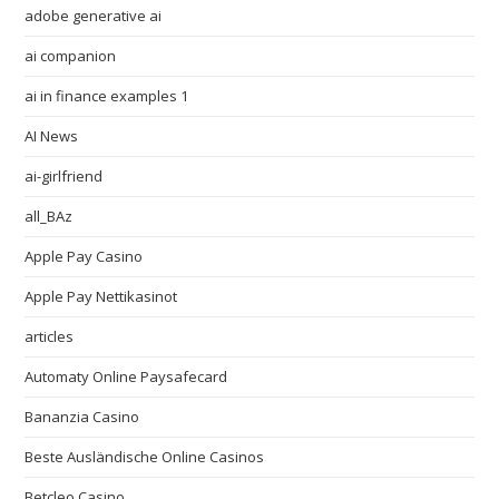
adobe generative ai
ai companion
ai in finance examples 1
AI News
ai-girlfriend
all_BAz
Apple Pay Casino
Apple Pay Nettikasinot
articles
Automaty Online Paysafecard
Bananzia Casino
Beste Ausländische Online Casinos
Betcleo Casino