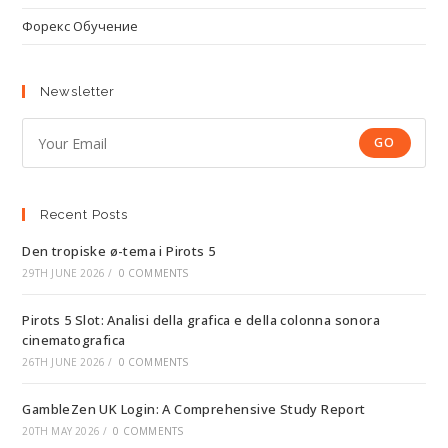
Форекс Обучение
Newsletter
GO
Recent Posts
Den tropiske ø-tema i Pirots 5
29TH JUNE 2026
/
0 COMMENTS
Pirots 5 Slot: Analisi della grafica e della colonna sonora
cinematografica
26TH JUNE 2026
/
0 COMMENTS
GambleZen UK Login: A Comprehensive Study Report
20TH MAY 2026
/
0 COMMENTS