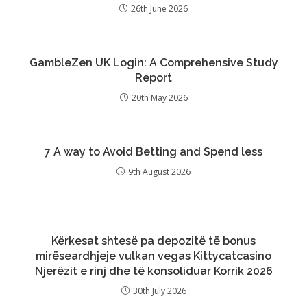
26th June 2026
GambleZen UK Login: A Comprehensive Study
Report
20th May 2026
7 A way to Avoid Betting and Spend less
9th August 2026
Kërkesat shtesë pa depozitë të bonus
mirëseardhjeje vulkan vegas Kittycatcasino
Njerëzit e rinj dhe të konsoliduar Korrik 2026
30th July 2026