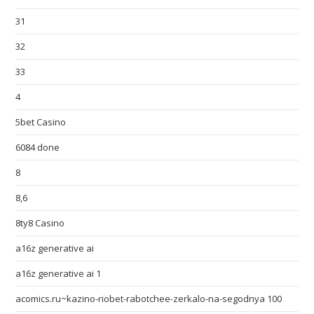
31
32
33
4
5bet Casino
6084 done
8
8,6
8ty8 Casino
a16z generative ai
a16z generative ai 1
acomics.ru~kazino-riobet-rabotchee-zerkalo-na-segodnya 100