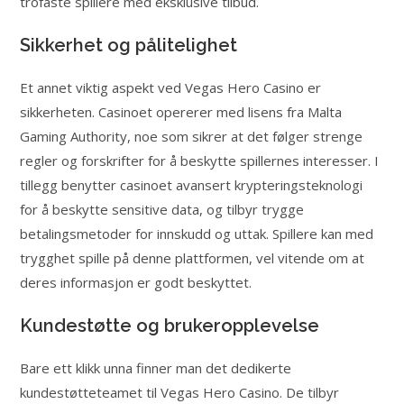
trofaste spillere med eksklusive tilbud.
Sikkerhet og pålitelighet
Et annet viktig aspekt ved Vegas Hero Casino er
sikkerheten. Casinoet opererer med lisens fra Malta
Gaming Authority, noe som sikrer at det følger strenge
regler og forskrifter for å beskytte spillernes interesser. I
tillegg benytter casinoet avansert krypteringsteknologi
for å beskytte sensitive data, og tilbyr trygge
betalingsmetoder for innskudd og uttak. Spillere kan med
trygghet spille på denne plattformen, vel vitende om at
deres informasjon er godt beskyttet.
Kundestøtte og brukeropplevelse
Bare ett klikk unna finner man det dedikerte
kundestøtteteamet til Vegas Hero Casino. De tilbyr