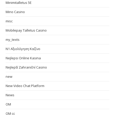
Minimitalletus 5E
Mino Casino
misc
Mobilepay Talletus Casino
my_texts
N1 Αξιολόγηση Καζίνο
Nejlepsi Online Kasina
Nejlepší Zahraniční Casino
new
New Video Chat Platform
News
OM
OM cc