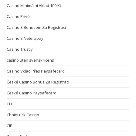
Casino Minimální Vklad 100 Kč
Casino Privé
Casino S Bonusem Za Registraci
Casino S Neterapay
Casino Trustly
casino utan svensk licens
Casino Vklad Přes Paysafecard
České Casino Bonus Za Registraci
České Casino Paysafecard
CH
ChainLuck Casino
CIB