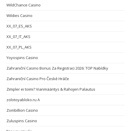
WildChance Casino
Wildies Casino
XX_07_ES_AKS
XX_07_IT_AKS
XX_07_PL_AKS
Yoyospins Casino
Zahraniční Casino Bonus Za Registraci 2026: TOP Nabídky
Zahraniční Casino Pro České Hráče
Zimpler ei toimi? Vianmääritys & Rahojen Palautus
zolotoyabloko.ru A
Zombillion Casino
Zuluspins Casino