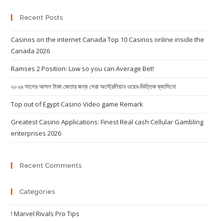
Recent Posts
Casinos on the internet Canada Top 10 Casinos online inside the
Canada 2026
Ramses 2 Position: Low so you can Average Bet!
২০২৬ সালের আসল টাকা জেতার জন্য সেরা অস্ট্রেলিয়ান ওয়েব-ভিত্তিক ক্যাসিনো
Top out of Egypt Casino Video game Remark
Greatest Casino Applications: Finest Real cash Cellular Gambling
enterprises 2026
Recent Comments
Categories
! Marvel Rivals Pro Tips