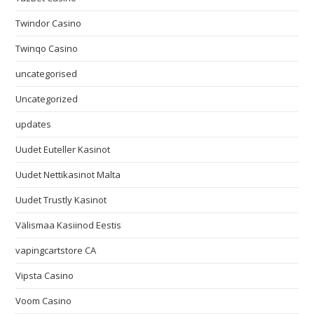
Twindor Casino
Twinqo Casino
uncategorised
Uncategorized
updates
Uudet Euteller Kasinot
Uudet Nettikasinot Malta
Uudet Trustly Kasinot
Välismaa Kasiinod Eestis
vapingcartstore CA
Vipsta Casino
Voom Casino