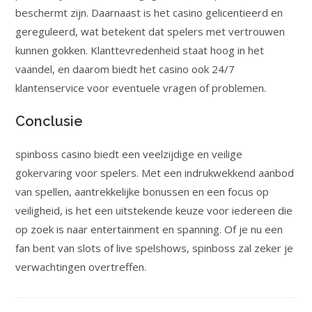
beschermt zijn. Daarnaast is het casino gelicentieerd en
gereguleerd, wat betekent dat spelers met vertrouwen
kunnen gokken. Klanttevredenheid staat hoog in het
vaandel, en daarom biedt het casino ook 24/7
klantenservice voor eventuele vragen of problemen.
Conclusie
spinboss casino biedt een veelzijdige en veilige
gokervaring voor spelers. Met een indrukwekkend aanbod
van spellen, aantrekkelijke bonussen en een focus op
veiligheid, is het een uitstekende keuze voor iedereen die
op zoek is naar entertainment en spanning. Of je nu een
fan bent van slots of live spelshows, spinboss zal zeker je
verwachtingen overtreffen.