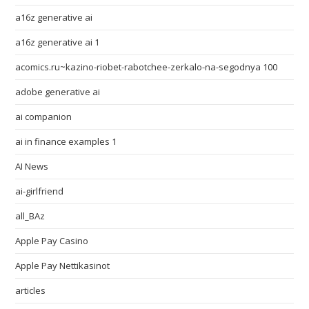
a16z generative ai
a16z generative ai 1
acomics.ru~kazino-riobet-rabotchee-zerkalo-na-segodnya 100
adobe generative ai
ai companion
ai in finance examples 1
AI News
ai-girlfriend
all_BAz
Apple Pay Casino
Apple Pay Nettikasinot
articles