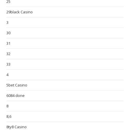
25
29black Casino
3
30
31
32
33
4
5bet Casino
6084 done
8
8,6
8ty8 Casino