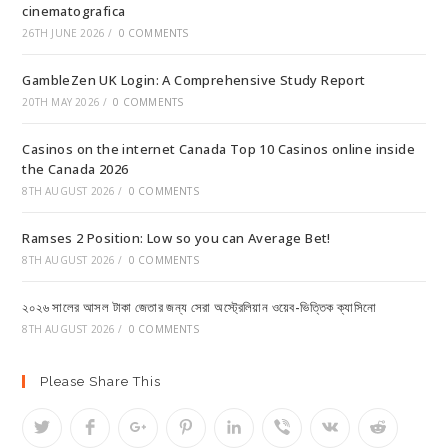
cinematografica
26TH JUNE 2026
/
0 COMMENTS
GambleZen UK Login: A Comprehensive Study Report
20TH MAY 2026
/
0 COMMENTS
Casinos on the internet Canada Top 10 Casinos online inside
the Canada 2026
8TH AUGUST 2026
/
0 COMMENTS
Ramses 2 Position: Low so you can Average Bet!
8TH AUGUST 2026
/
0 COMMENTS
২০২৬ সালের আসল টাকা জেতার জন্য সেরা অস্ট্রেলিয়ান ওয়েব-ভিত্তিক ক্যাসিনো
8TH AUGUST 2026
/
0 COMMENTS
Please Share This