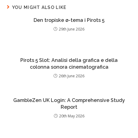
YOU MIGHT ALSO LIKE
Den tropiske ø-tema i Pirots 5
29th June 2026
Pirots 5 Slot: Analisi della grafica e della
colonna sonora cinematografica
26th June 2026
GambleZen UK Login: A Comprehensive Study
Report
20th May 2026