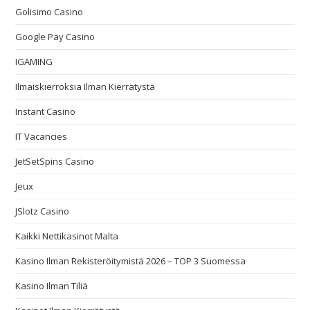
Golisimo Casino
Google Pay Casino
IGAMING
Ilmaiskierroksia Ilman Kierrätystä
Instant Casino
IT Vacancies
JetSetSpins Casino
Jeux
JSlotz Casino
Kaikki Nettikasinot Malta
Kasino Ilman Rekisteröitymistä 2026 – TOP 3 Suomessa
Kasino Ilman Tiliä