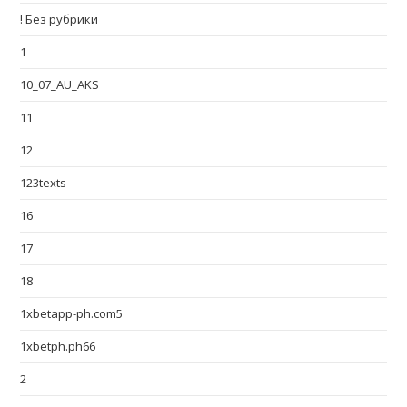
! Без рубрики
1
10_07_AU_AKS
11
12
123texts
16
17
18
1xbetapp-ph.com5
1xbetph.ph66
2