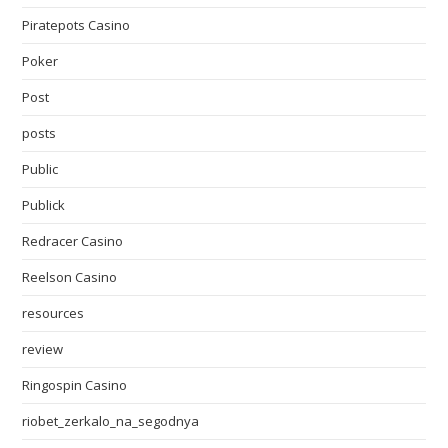
Piratepots Casino
Poker
Post
posts
Public
Publick
Redracer Casino
Reelson Casino
resources
review
Ringospin Casino
riobet_zerkalo_na_segodnya