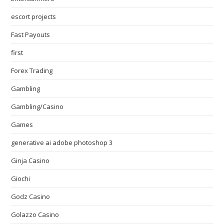
escort projects
Fast Payouts
first
Forex Trading
Gambling
Gambling/Casino
Games
generative ai adobe photoshop 3
Ginja Casino
Giochi
Godz Casino
Golazzo Casino